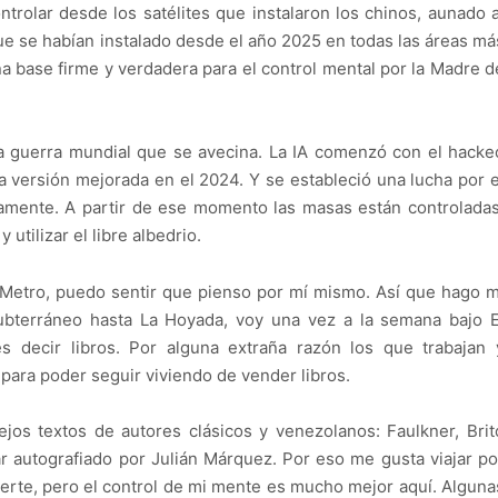
rolar desde los satélites que instalaron los chinos, aunado a
ue se habían instalado desde el año 2025 en todas las áreas má
una base firme y verdadera para el control mental por la Madre d
 guerra mundial que se avecina. La IA comenzó con el hacke
 versión mejorada en el 2024. Y se estableció una lucha por e
ivamente. A partir de ese momento las masas están controladas
utilizar el libre albedrio.
e Metro, puedo sentir que pienso por mí mismo. Así que hago m
ubterráneo hasta La Hoyada, voy una vez a la semana bajo E
s decir libros. Por alguna extraña razón los que trabajan 
 para poder seguir viviendo de vender libros.
ejos textos de autores clásicos y venezolanos: Faulkner, Brit
ar autografiado por Julián Márquez. Por eso me gusta viajar po
 fuerte, pero el control de mi mente es mucho mejor aquí. Alguna