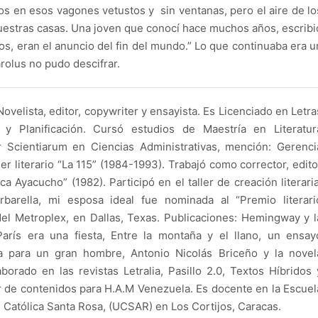
dos en esos vagones vetustos y sin ventanas, pero el aire de lo
nuestras casas. Una joven que conocí hace muchos años, escribi
s, eran el anuncio del fin del mundo.” Lo que continuaba era u
e Carolus no pudo descifrar.
ovelista, editor, copywriter y ensayista. Es Licenciado en Letra
 y Planificación. Cursó estudios de Maestría en Literatur
 Scientiarum en Ciencias Administrativas, mención: Gerenci
er literario “La 115” (1984-1993). Trabajó como corrector, edito
ca Ayacucho” (1982). Participó en el taller de creación literaria
barella, mi esposa ideal fue nominada al “Premio literari
del Metroplex, en Dallas, Texas. Publicaciones: Hemingway y l
arís era una fiesta, Entre la montaña y el llano, un ensay
a para un gran hombre, Antonio Nicolás Briceño y la novel
orado en las revistas Letralia, Pasillo 2.0, Textos Híbridos 
r de contenidos para H.A.M Venezuela. Es docente en la Escuel
 Católica Santa Rosa, (UCSAR) en Los Cortijos, Caracas.