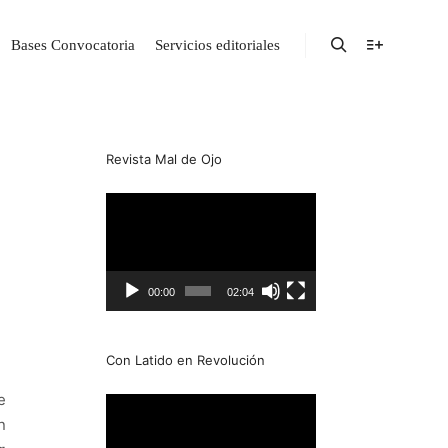
Bases Convocatoria
Servicios editoriales
Revista Mal de Ojo
Reproductor
de
Video
00:00
02:04
Con Latido en Revolución
e
Reproductor
n
de
Video