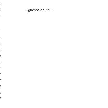
s
ó
Síguenos en Issuu
n
s
a
a
r
:
o
a
o
a
y
a