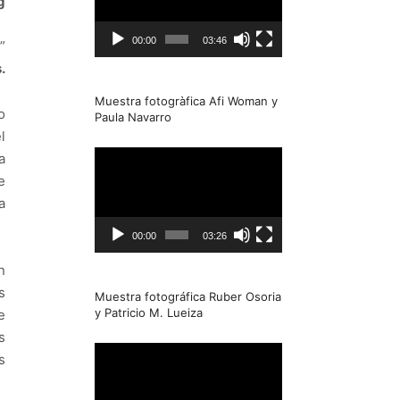
g
00:00
03:46
”
.
Muestra fotogràfica Afi Woman y
o
Paula Navarro
l
Reproductor
a
de
e
Video
a
00:00
03:26
n
s
Muestra fotográfica Ruber Osoria
y Patricio M. Lueiza
e
s
Reproductor
s
de
Video