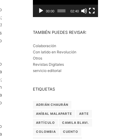
o
00:00
02:40
;
l
TAMBIÉN PUEDES REVISAR:
s
o
Colaboración
Con latido en Revolución
Otros
o
Revistas Digitales
servicio editorial
a
;
n
ETIQUETAS
a
o
ADRIÁN CHAURÁN
ANÍBAL MALAPARTE
ARTE
ARTÍCULO
CAMILA BLAVI.
o
COLOMBIA
CUENTO
a