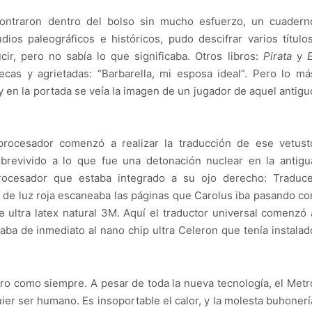
ontraron dentro del bolso sin mucho esfuerzo, un cuadern
ios paleográficos e históricos, pudo descifrar varios títulos
ir, pero no sabía lo que significaba. Otros libros:
Pirata
y
E
cas y agrietadas: “Barbarella, mi esposa ideal”. Pero lo má
 y en la portada se veía la imagen de un jugador de aquel antigu
procesador comenzó a realizar la traducción de ese vetust
brevivido a lo que fue una detonación nuclear en la antigu
rocesador que estaba integrado a su ojo derecho: Traduce
 de luz roja escaneaba las páginas que Carolus iba pasando co
e ultra latex natural 3M. Aquí el traductor universal comenzó 
iaba de inmediato al nano chip ultra Celeron que tenía instalad
tro como siempre. A pesar de toda la nueva tecnología, el Metr
uier ser humano. Es insoportable el calor, y la molesta buhonerí