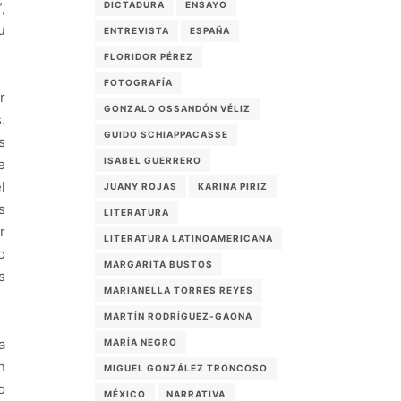
DICTADURA
ENSAYO
,
u
ENTREVISTA
ESPAÑA
FLORIDOR PÉREZ
FOTOGRAFÍA
r
GONZALO OSSANDÓN VÉLIZ
.
GUIDO SCHIAPPACASSE
s
ISABEL GUERRERO
e
l
JUANY ROJAS
KARINA PIRIZ
s
LITERATURA
r
LITERATURA LATINOAMERICANA
o
MARGARITA BUSTOS
s
MARIANELLA TORRES REYES
MARTÍN RODRÍGUEZ-GAONA
a
MARÍA NEGRO
n
MIGUEL GONZÁLEZ TRONCOSO
o
MÉXICO
NARRATIVA