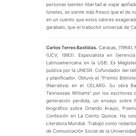
personas sienten libertad al viajar apiña
túneles, se siente más fresco que el de 
en un cuento que estos calores exagerado
garabato, que el traductor universal d
Carlos Torres Bastidas.
Caracas, (1964). N
(UCV, 1993). Especialista en Gerencia
Latinoamericana en la USB. Es Magíster
publica por la UNESR. Cofundador del tall
y planificador. Obtuvo el “Premio Bibliote
(Narrativa) en el CELARG. Su obra Bar
Tennessee Williams” por los escritores 
generación perdida, un ensayo sobre P
biográfico sobre Orlando Araujo, Poem
Confesión en La Ciento Quince. Ha colab
Literatura Mundial. Trabajó como redacto
de Comunicación Social de la Universidad