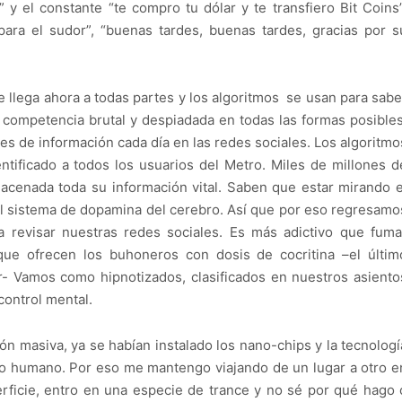
y el constante “te compro tu dólar y te transfiero Bit Coins”
para el sudor”, “buenas tardes, buenas tardes, gracias por s
ue llega ahora a todas partes y los algoritmos se usan para sabe
a competencia brutal y despiadada en todas las formas posibles
 de información cada día en las redes sociales. Los algoritmo
ntificado a todos los usuarios del Metro. Miles de millones d
macenada toda su información vital. Saben que estar mirando e
 el sistema de dopamina del cerebro. Así que por eso regresamo
 revisar nuestras redes sociales. Es más adictivo que fuma
que ofrecen los buhoneros con dosis de cocritina –el últim
r- Vamos como hipnotizados, clasificados en nuestros asiento
 control mental.
n masiva, ya se habían instalado los nano-chips y la tecnologí
bro humano. Por eso me mantengo viajando de un lugar a otro e
erficie, entro en una especie de trance y no sé por qué hago 