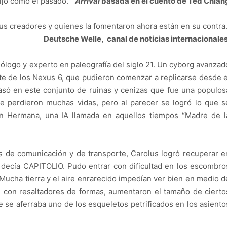
fijo como el pasado.”
Arrival
basada en el cuento de Ted Chian
us creadores y quienes la fomentaron ahora están en su contra.
Deutsche Welle, canal de noticias internacionales
ólogo y experto en paleografía del siglo 21. Un cyborg avanzad
te de los Nexus 6, que pudieron comenzar a replicarse desde e
só en este conjunto de ruinas y cenizas que fue una populos
 perdieron muchas vidas, pero al parecer se logró lo que s
ran Hermana, una IA llamada en aquellos tiempos “Madre de l
 de comunicación y de transporte, Carolus logró recuperar e
 decía CAPITOLIO. Pudo entrar con dificultad en los escombro
 Mucha tierra y el aire enrarecido impedían ver bien en medio d
 con resaltadores de formas, aumentaron el tamaño de cierto
e se aferraba uno de los esqueletos petrificados en los asiento