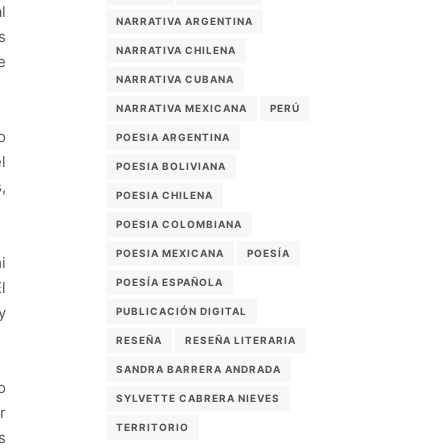
l
NARRATIVA ARGENTINA
s
NARRATIVA CHILENA
e
NARRATIVA CUBANA
NARRATIVA MEXICANA
PERÚ
o
POESIA ARGENTINA
l
POESIA BOLIVIANA
,
POESIA CHILENA
POESIA COLOMBIANA
POESIA MEXICANA
POESÍA
i
POESÍA ESPAÑOLA
l
y
PUBLICACIÓN DIGITAL
RESEÑA
RESEÑA LITERARIA
SANDRA BARRERA ANDRADA
o
SYLVETTE CABRERA NIEVES
r
TERRITORIO
s