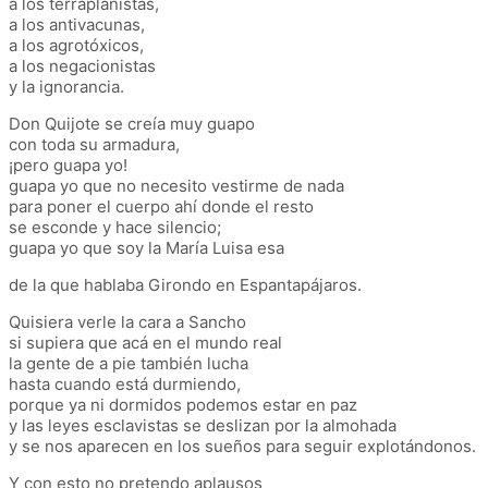
a los terraplanistas,
a los antivacunas,
a los agrotóxicos,
a los negacionistas
y la ignorancia.
Don Quijote se creía muy guapo
con toda su armadura,
¡pero guapa yo!
guapa yo que no necesito vestirme de nada
para poner el cuerpo ahí donde el resto
se esconde y hace silencio;
guapa yo que soy la María Luisa esa
de la que hablaba Girondo en Espantapájaros.
Quisiera verle la cara a Sancho
si supiera que acá en el mundo real
la gente de a pie también lucha
hasta cuando está durmiendo,
porque ya ni dormidos podemos estar en paz
y las leyes esclavistas se deslizan por la almohada
y se nos aparecen en los sueños para seguir explotándonos.
Y con esto no pretendo aplausos