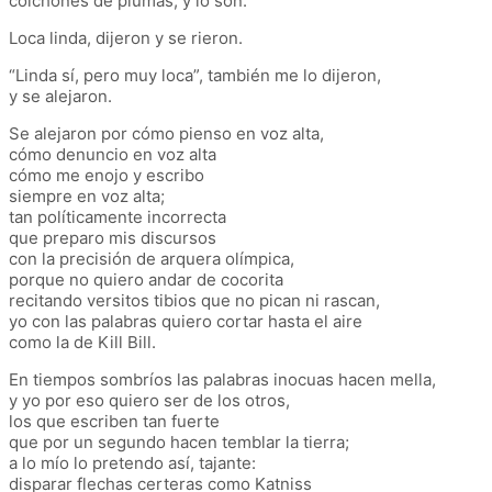
colchones de plumas, y lo son.
Loca linda, dijeron y se rieron.
“Linda sí, pero muy loca”, también me lo dijeron,
y se alejaron.
Se alejaron por cómo pienso en voz alta,
cómo denuncio en voz alta
cómo me enojo y escribo
siempre en voz alta;
tan políticamente incorrecta
que preparo mis discursos
con la precisión de arquera olímpica,
porque no quiero andar de cocorita
recitando versitos tibios que no pican ni rascan,
yo con las palabras quiero cortar hasta el aire
como la de Kill Bill.
En tiempos sombríos las palabras inocuas hacen mella,
y yo por eso quiero ser de los otros,
los que escriben tan fuerte
que por un segundo hacen temblar la tierra;
a lo mío lo pretendo así, tajante:
disparar flechas certeras como Katniss