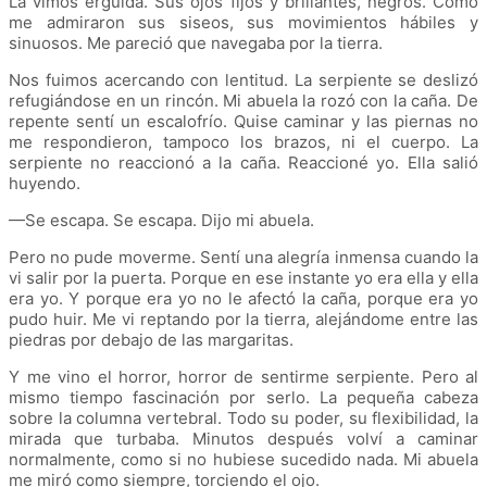
La vimos erguida. Sus ojos fijos y brillantes, negros. Cómo
me admiraron sus siseos, sus movimientos hábiles y
sinuosos. Me pareció que navegaba por la tierra.
Nos fuimos acercando con lentitud. La serpiente se deslizó
refugiándose en un rincón. Mi abuela la rozó con la caña. De
repente sentí un escalofrío. Quise caminar y las piernas no
me respondieron, tampoco los brazos, ni el cuerpo. La
serpiente no reaccionó a la caña. Reaccioné yo. Ella salió
huyendo.
—Se escapa. Se escapa. Dijo mi abuela.
Pero no pude moverme. Sentí una alegría inmensa cuando la
vi salir por la puerta. Porque en ese instante yo era ella y ella
era yo. Y porque era yo no le afectó la caña, porque era yo
pudo huir. Me vi reptando por la tierra, alejándome entre las
piedras por debajo de las margaritas.
Y me vino el horror, horror de sentirme serpiente. Pero al
mismo tiempo fascinación por serlo. La pequeña cabeza
sobre la columna vertebral. Todo su poder, su flexibilidad, la
mirada que turbaba. Minutos después volví a caminar
normalmente, como si no hubiese sucedido nada. Mi abuela
me miró como siempre, torciendo el ojo.