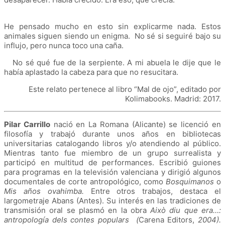
He pensado mucho en esto sin explicarme nada. Estos
animales siguen siendo un enigma. No sé si seguiré bajo su
influjo, pero nunca toco una caña.
No sé qué fue de la serpiente. A mi abuela le dije que le
había aplastado la cabeza para que no resucitara.
Este relato pertenece al libro “
Mal de ojo”, editado por
Kolimabooks.
Madrid: 2017.
Pilar Carrillo
nació en La Romana (Alicante) se licenció en
filosofía y trabajó durante unos años en bibliotecas
universitarias catalogando libros y/o atendiendo al público.
Mientras tanto fue miembro de un grupo surrealista y
participó en multitud de performances. Escribió guiones
para programas en la televisión valenciana y dirigió algunos
documentales de corte antropológico, como
Bosquimanos
o
Mis años ovahimba.
Entre otros trabajos, destaca el
largometraje Abans (Antes). Su interés en las tradiciones de
transmisión oral se plasmó en la obra
Això diu que era…:
antropología dels contes populars (
Carena Editors,
2004).