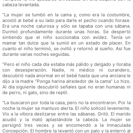
cabeza levantada.
”La mujer se tumbó en la cama y, como era la costumbre,
acostó al bebé a su lado para darle el pecho cuando llorase.
Era una noche calurosa y sólo se tapaba con una sábana.
Durmió profundamente durante unas horas. Se despertó
sintiendo que el niño succionaba con avidez. Tenía un
mamar tan dulce que la sumió en un estado de placer. En
cuanto el niño terminó, se ovilló y retornó al sueño. Así fue
durante varias noches seguidas.
”Pero el niño cada día estaba más pálido y delgado y lloraba
con desesperación. Nadie, ni médico ni curandero,
descubrió nada anormal en el bebé hasta que una anciana le
dijo a la madre “Ponga harina alrededor de la cama” Lo hizo.
Al día siguiente descubrió señales que no eran humanas ni
de perro, ni gato, sino de reptil.
”La buscaron por toda la casa, pero no la encontraron. Por la
noche la mujer se mantuvo alerta. El niño sollozó levemente.
Vio a la víbora deslizarse entre las sábanas. Gritó. El marido
acudió y la mató aplastándole la cabeza. La mujer se
persignó tres veces y se encomendó a la Inmaculada
Concepción. El hombre la levantó con un palo y la enterró al