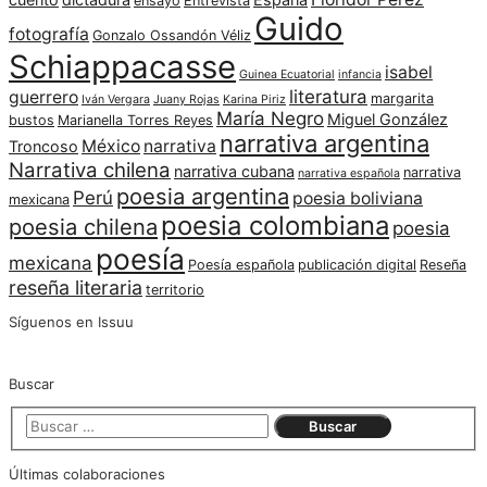
ensayo
Entrevista
Guido
fotografía
Gonzalo Ossandón Véliz
Schiappacasse
isabel
Guinea Ecuatorial
infancia
literatura
guerrero
margarita
Iván Vergara
Juany Rojas
Karina Piriz
María Negro
Miguel González
bustos
Marianella Torres Reyes
narrativa argentina
México
narrativa
Troncoso
Narrativa chilena
narrativa cubana
narrativa
narrativa española
poesia argentina
Perú
poesia boliviana
mexicana
poesia colombiana
poesia chilena
poesia
poesía
mexicana
Poesía española
publicación digital
Reseña
reseña literaria
territorio
Síguenos en Issuu
Buscar
Últimas colaboraciones