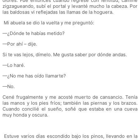
olores. Fue entonces cuando regresé con lentitud, caminé
zigzagueando, subí el portal y levanté mucho la cabeza. Por
las baldosas vi reflejadas las llamas de la hoguera.
Mi abuela se dio la vuelta y me preguntó:
—¿Dónde te habías metido?
—Por ahí – dije.
Si te vas lejos, dímelo. Me gusta saber por dónde andas.
—Lo haré.
—¿No me has oído llamarte?
—No.
Cené frugalmente y me acosté muerto de cansancio. Tenía
las manos y los pies fríos; también las piernas y los brazos.
Cuando concilié el sueño, soñé que estaba en una cueva
muy honda y oscura.
Estuve varios días escondido bajo los pinos, llevando en la