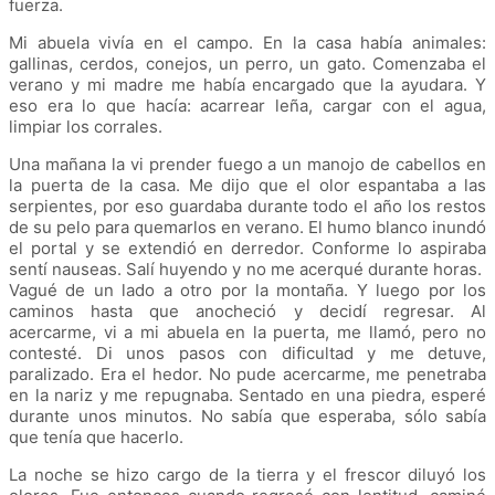
fuerza.
Mi abuela vivía en el campo. En la casa había animales:
gallinas, cerdos, conejos, un perro, un gato. Comenzaba el
verano y mi madre me había encargado que la ayudara. Y
eso era lo que hacía: acarrear leña, cargar con el agua,
limpiar los corrales.
Una mañana la vi prender fuego a un manojo de cabellos en
la puerta de la casa. Me dijo que el olor espantaba a las
serpientes, por eso guardaba durante todo el año los restos
de su pelo para quemarlos en verano. El humo blanco inundó
el portal y se extendió en derredor. Conforme lo aspiraba
sentí nauseas. Salí huyendo y no me acerqué durante horas.
Vagué de un lado a otro por la montaña. Y luego por los
caminos hasta que anocheció y decidí regresar. Al
acercarme, vi a mi abuela en la puerta, me llamó, pero no
contesté. Di unos pasos con dificultad y me detuve,
paralizado. Era el hedor. No pude acercarme, me penetraba
en la nariz y me repugnaba. Sentado en una piedra, esperé
durante unos minutos. No sabía que esperaba, sólo sabía
que tenía que hacerlo.
La noche se hizo cargo de la tierra y el frescor diluyó los