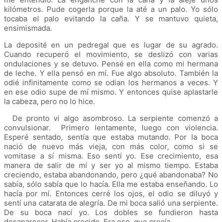
kilómetros. Pude cogerla porque la até a un palo. Yo sólo
tocaba el palo evitando la caña. Y se mantuvo quieta,
ensimismada.
La deposité en un pedregal que es lugar de su agrado.
Cuando recuperó el movimiento, se deslizó con varias
ondulaciones y se detuvo. Pensé en ella como mi hermana
de leche. Y ella pensó en mí. Fue algo absoluto. También la
odié infinitamente como se odian los hermanos a veces. Y
en ese odio supe de mí mismo. Y entonces quise aplastarle
la cabeza, pero no lo hice.
De pronto vi algo asombroso. La serpiente comenzó a
convulsionar. Primero lentamente, luego con violencia.
Esperé sentado, sentía que estaba mutando. Por la boca
nació de nuevo más vieja, con más color, como si se
vomitase a sí misma. Eso sentí yo. Ese crecimiento, esa
manera de salir de mí y ser yo al mismo tiempo. Estaba
creciendo, estaba abandonando, pero ¿qué abandonaba? No
sabía, sólo sabía que lo hacía. Ella me estaba enseñando. Lo
hacía por mí. Entonces cerré los ojos, el odio se diluyó y
sentí una catarata de alegría. De mi boca salió una serpiente.
De su boca nací yo. Los dobles se fundieron hasta
desaparecer. Había crecido. Era eso, que crecía.