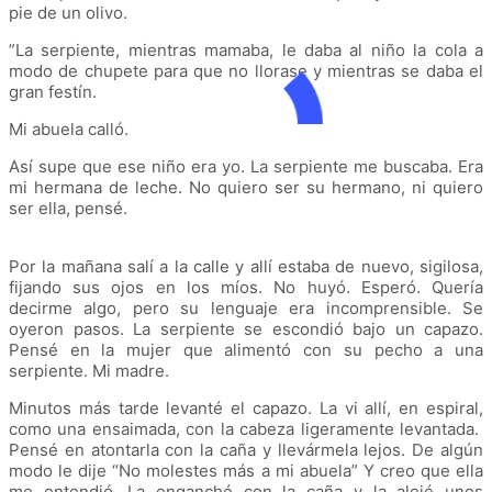
pie de un olivo.
”La serpiente, mientras mamaba, le daba al niño la cola a
modo de chupete para que no llorase y mientras se daba el
gran festín.
Mi abuela calló.
Así supe que ese niño era yo. La serpiente me buscaba. Era
mi hermana de leche. No quiero ser su hermano, ni quiero
ser ella, pensé.
Por la mañana salí a la calle y allí estaba de nuevo, sigilosa,
fijando sus ojos en los míos. No huyó. Esperó. Quería
decirme algo, pero su lenguaje era incomprensible. Se
oyeron pasos. La serpiente se escondió bajo un capazo.
Pensé en la mujer que alimentó con su pecho a una
serpiente. Mi madre.
Minutos más tarde levanté el capazo. La vi allí, en espiral,
como una ensaimada, con la cabeza ligeramente levantada.
Pensé en atontarla con la caña y llevármela lejos. De algún
modo le dije “No molestes más a mi abuela” Y creo que ella
me entendió. La enganché con la caña y la alejé unos