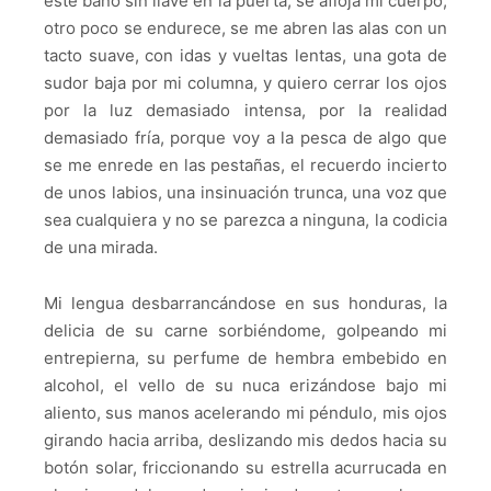
este baño sin llave en la puerta, se afloja mi cuerpo,
otro poco se endurece, se me abren las alas con un
tacto suave, con idas y vueltas lentas, una gota de
sudor baja por mi columna, y quiero cerrar los ojos
por la luz demasiado intensa, por la realidad
demasiado fría, porque voy a la pesca de algo que
se me enrede en las pestañas, el recuerdo incierto
de unos labios, una insinuación trunca, una voz que
sea cualquiera y no se parezca a ninguna, la codicia
de una mirada.
Mi lengua desbarrancándose en sus honduras, la
delicia de su carne sorbiéndome, golpeando mi
entrepierna, su perfume de hembra embebido en
alcohol, el vello de su nuca erizándose bajo mi
aliento, sus manos acelerando mi péndulo, mis ojos
girando hacia arriba, deslizando mis dedos hacia su
botón solar, friccionando su estrella acurrucada en