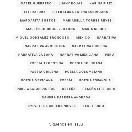
ISABEL GUERRERO
JUANY ROJAS
KARINA PIRIZ
LITERATURA
LITERATURA LATINOAMERICANA
MARGARITA BUSTOS
MARIANELLA TORRES REYES
MARTÍN RODRÍGUEZ-GAONA
MARÍA NEGRO
MIGUEL GONZÁLEZ TRONCOSO
MÉXICO
NARRATIVA
NARRATIVA ARGENTINA
NARRATIVA CHILENA
NARRATIVA CUBANA
NARRATIVA MEXICANA
PERÚ
POESIA ARGENTINA
POESIA BOLIVIANA
POESIA CHILENA
POESIA COLOMBIANA
POESIA MEXICANA
POESÍA
POESÍA ESPAÑOLA
PUBLICACIÓN DIGITAL
RESEÑA
RESEÑA LITERARIA
SANDRA BARRERA ANDRADA
SYLVETTE CABRERA NIEVES
TERRITORIO
Síguenos en Issuu