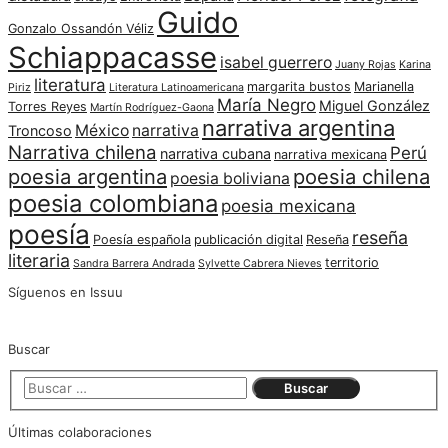
Guido
Gonzalo Ossandón Véliz
Schiappacasse
isabel guerrero
Juany Rojas
Karina
literatura
margarita bustos
Marianella
Piriz
Literatura Latinoamericana
María Negro
Miguel González
Torres Reyes
Martín Rodríguez-Gaona
narrativa argentina
México
narrativa
Troncoso
Narrativa chilena
Perú
narrativa cubana
narrativa mexicana
poesia argentina
poesia chilena
poesia boliviana
poesia colombiana
poesia mexicana
poesía
reseña
Poesía española
publicación digital
Reseña
literaria
territorio
Sandra Barrera Andrada
Sylvette Cabrera Nieves
Síguenos en Issuu
Buscar
Últimas colaboraciones