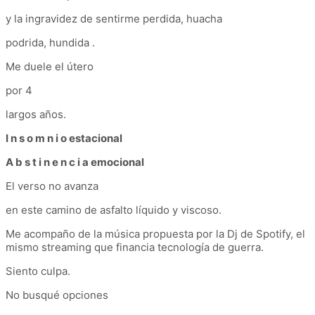
y la ingravidez de sentirme perdida, huacha
podrida, hundida .
Me duele el útero
por 4
largos años.
I n s o m n i o estacional
A b s t i n e n c i a emocional
El verso no avanza
en este camino de asfalto líquido y viscoso.
Me acompaño de la música propuesta por la Dj de Spotify, el
mismo streaming que financia tecnología de guerra.
Siento culpa.
No busqué opciones