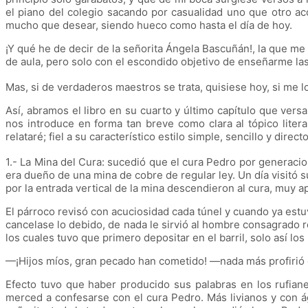
el piano del colegio sacando por casualidad uno que otro ac
mucho que desear, siendo hueco como hasta el día de hoy.
¡Y qué he de decir de la señorita Ángela Bascuñán!, la que 
de aula, pero solo con el escondido objetivo de enseñarme las
Mas, si de verdaderos maestros se trata, quisiese hoy, si me lo
Así, abramos el libro en su cuarto y último capítulo que vers
nos introduce en forma tan breve como clara al tópico liter
relataré; fiel a su característico estilo simple, sencillo y di
1.- La Mina del Cura: sucedió que el cura Pedro por generacio
era dueño de una mina de cobre de regular ley. Un día visitó 
por la entrada vertical de la mina descendieron al cura, muy 
El párroco revisó con acuciosidad cada túnel y cuando ya estu
cancelase lo debido, de nada le sirvió al hombre consagrado r
los cuales tuvo que primero depositar en el barril, solo así los p
—¡Hijos míos, gran pecado han cometido! —nada más profirió el
Efecto tuvo que haber producido sus palabras en los rufiane
merced a confesarse con el cura Pedro. Más livianos y con ág