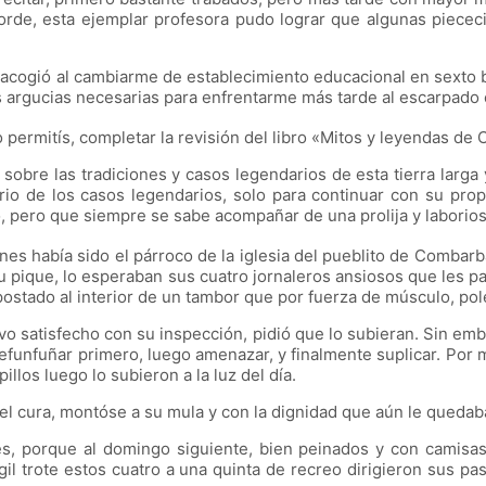
orde, esta ejemplar profesora pudo lograr que algunas piececi
me acogió al cambiarme de establecimiento educacional en sext
 argucias necesarias para enfrentarme más tarde al escarpado e
 permitís, completar la revisión del libro
«
Mitos y leyendas de C
a sobre las tradiciones y casos legendarios de esta tierra larg
ario de los casos legendarios, solo para continuar con su pro
recto, pero que siempre se sabe acompañar de una prolija y labori
nes había sido el párroco de la iglesia del pueblito de Combarb
su pique, lo esperaban sus cuatro jornaleros ansiosos que les 
apostado al interior de un tambor que por fuerza de músculo, po
vo satisfecho con su inspección, pidió que lo subieran. Sin emba
efunfuñar primero, luego amenazar, y finalmente suplicar. Por 
illos luego lo subieron a la luz del día.
 cura, montóse a su mula y con la dignidad que aún le quedaba 
s, porque al domingo siguiente, bien peinados y con camisas n
il trote estos cuatro a una quinta de recreo dirigieron sus pa