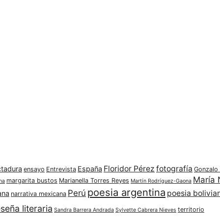
Floridor Pérez
fotografía
ctadura
España
ensayo
Entrevista
Gonzalo
María 
margarita bustos
Marianella Torres Reyes
na
Martín Rodríguez-Gaona
poesia argentina
Perú
poesia bolivia
ana
narrativa mexicana
seña literaria
territorio
Sandra Barrera Andrada
Sylvette Cabrera Nieves