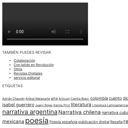
TAMBIÉN PUEDES REVISAR:
Colaboración
Con latido en Revolución
Otros
Revistas Digitales
servicio editorial
ETIQUETAS
colombia
cuento
di
arte
Adrián Chaurán
Aníbal Malaparte
Artículo
Camila Blavi.
literatura
isabel guerrero
Juany Rojas
Karina Piriz
Literatura Latinoamerica
narrativa argentina
Narrativa chilena
narrativa cub
poesía
re
mexicana
Poesía española
publicación digital
Reseña