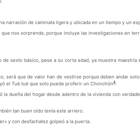
o.
a narración de caminata ligera y ubicada en un tiempo y un espa
 sí que nos sorprende, porque incluye las investigaciones en te
o de sexto básico, pese a su corta edad, ya muestra maestría en
raño, será que de valor han de vestirse porque deben andar sol
4
 oyó el Tué.tué que solo puede proferir un Chonchón
.
 la dueña del hogar desde adentro de la vivienda con verdadero
mbién tan buen oído tenía este arriero.
er
»
y con desfachatez golpeó a la puerta.