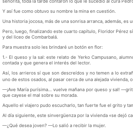
señorita, toda la tarde contaron lo que le sucedió al cura Pedr
Y así fue como obtuvo su nombre la mina en cuestión.
Una historia jocosa, más de una sonrisa arranca, además, es un
Pero, luego, finalizando este cuarto capítulo, Floridor Pérez
y del liceo de Combarbalá.
Para muestra solo les brindaré un botón en flor:
1.- El queso y la sal: este relato de Yerko Campusano, alumn
contada y que genera el interés del lector.
Así, los arrieros sí que son descreídos y no temen a lo ext
uno de estos osados, al pasar cerca de una alejada vivienda,
—¡Ave María purísima… vuelve mañana por queso y sal! —gritó
que cayese el mal sobre su morada.
Aquello el viajero pudo escucharlo, tan fuerte fue el grito y ta
Al día siguiente, este sinvergüenza por la vivienda
«
se dejó ca
—¿Qué desea joven? —Lo salió a recibir la mujer.