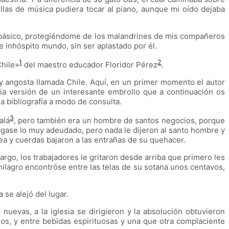
llas de música pudiera tocar al piano, aunque mi oído dejaba
o básico, protegiéndome de los malandrines de mis compañeros
 inhóspito mundo, sin ser aplastado por él.
1
2
hile
»
del maestro educador Floridor Pérez
.
a y angosta llamada Chile. Aquí, en un primer momento el autor
pia versión de un interesante embrollo que a continuación os
osa bibliografía a modo de consulta.
3
alá
, pero también era un hombre de santos negocios, porque
pagase lo muy adeudado, pero nada le dijeron al santo hombre y
lea y cuerdas bajaron a las entrañas de su quehacer.
rgo, los trabajadores le gritaron desde arriba que primero les
milagro encontróse entre las telas de su sotana unos centavos,
se alejó del lugar.
uevas, a la iglesia se dirigieron y la absolución obtuvieron
sos, y entre bebidas espirituosas y una que otra complaciente