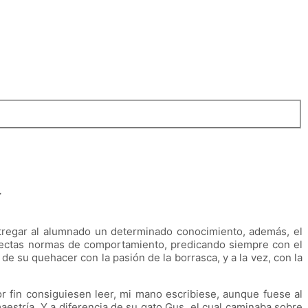
r
ntregar al alumnado un determinado conocimiento, además, el
 rectas normas de comportamiento, predicando siempre con el
e su quehacer con la pasión de la borrasca, y a la vez, con la
r fin consiguiesen leer, mi mano escribiese, aunque fuese al
aestría. Y a diferencia de su gato Gus, el cual caminaba sobre