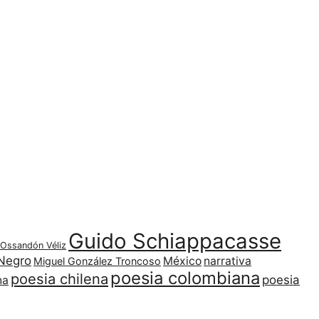
Guido Schiappacasse
 Ossandón Véliz
Negro
México
narrativa
Miguel González Troncoso
poesia colombiana
poesia chilena
poesia
na