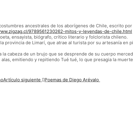
 costumbres ancestrales de los aborígenes de Chile, escrito por 
/www.zigzag.cl/9789561230262-mitos-y-leyendas-de-chile.html
a, ensayista, biógrafo, crítico literario y folclorista chileno.
 provincia de Limarí, que atrae al turista por su artesanía en p
a la cabeza de un brujo que se desprende de su cuerpo merced 
las, emitiendo y repitiendo Tué tué, lo que presagia la muerte 
ho
Artículo siguiente
Poemas de Diego Arévalo