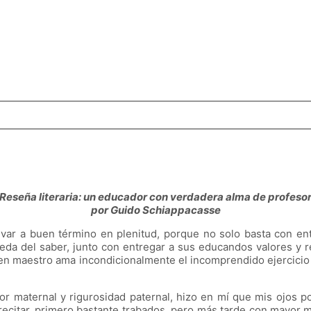
Reseña literaria: un educador con verdadera alma de profeso
por Guido Schiappacasse
llevar a buen término en plenitud, porque no solo basta con e
ueda del saber, junto con entregar a sus educandos valores y
uen maestro ama incondicionalmente el incomprendido ejercicio d
 maternal y rigurosidad paternal, hizo en mí que mis ojos po
recitar, primero bastante trabados, pero más tarde con mayor m