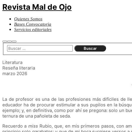
Revista Mal de Ojo
Quienes Somos
Bases Convocatoria
Servicios editoriales
Literatura
Reseña literaria
marzo 2026
La de profesor es una de las profesiones más difíciles de 
educador ha de procurar estimular a sus pupilos en la búsq
ejemplo; y, en definitiva, como por ahí se pregona: solo un b
ternura de una pañoleta de seda.
Recuerdo a
miss
Rubio, que, en mis primeros pasos, con amor
principio solo garabatos; y que de mi boca surgiese versos a 