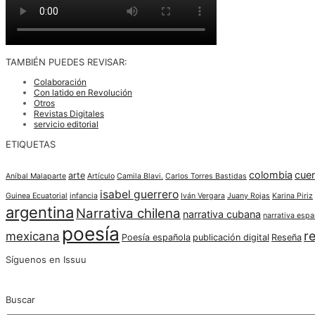
TAMBIÉN PUEDES REVISAR:
Colaboración
Con latido en Revolución
Otros
Revistas Digitales
servicio editorial
ETIQUETAS
colombia
cue
arte
Aníbal Malaparte
Artículo
Camila Blavi.
Carlos Torres Bastidas
isabel guerrero
Guinea Ecuatorial
infancia
Iván Vergara
Juany Rojas
Karina Piriz
argentina
Narrativa chilena
narrativa cubana
narrativa espa
poesía
re
mexicana
Poesía española
publicación digital
Reseña
Síguenos en Issuu
Buscar