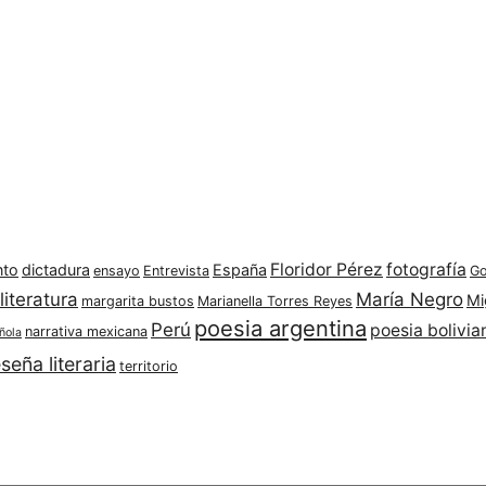
Floridor Pérez
fotografía
nto
dictadura
España
ensayo
Entrevista
Go
literatura
María Negro
Mi
margarita bustos
Marianella Torres Reyes
poesia argentina
Perú
poesia bolivia
narrativa mexicana
ñola
seña literaria
territorio