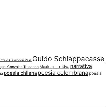
Guido Schiappacasse
nzalo Ossandón Véliz
narrativa
México
narrativa
guel González Troncoso
poesia colombiana
poesia chilena
poesia
na