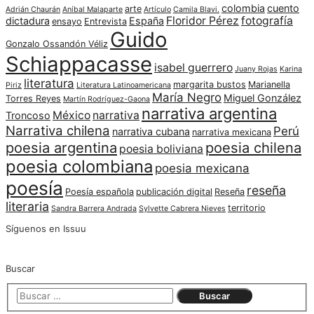
colombia
cuento
arte
Adrián Chaurán
Aníbal Malaparte
Artículo
Camila Blavi.
Floridor Pérez
fotografía
dictadura
España
ensayo
Entrevista
Guido
Gonzalo Ossandón Véliz
Schiappacasse
isabel guerrero
Juany Rojas
Karina
literatura
margarita bustos
Marianella
Piriz
Literatura Latinoamericana
María Negro
Miguel González
Torres Reyes
Martín Rodríguez-Gaona
narrativa argentina
México
narrativa
Troncoso
Narrativa chilena
Perú
narrativa cubana
narrativa mexicana
poesia argentina
poesia chilena
poesia boliviana
poesia colombiana
poesia mexicana
poesía
reseña
Poesía española
publicación digital
Reseña
literaria
territorio
Sandra Barrera Andrada
Sylvette Cabrera Nieves
Síguenos en Issuu
Buscar