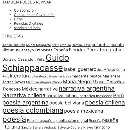
TAMBIÉN PUEDES REVISAR:
Colaboración
Con latido en Revolución
Otros
Revistas Digitales
servicio editorial
ETIQUETAS
colombia
cuento
arte
Adrián Chaurán
Aníbal Malaparte
Artículo
Camila Blavi.
Floridor Pérez
fotografía
dictadura
España
ensayo
Entrevista
Guido
Gonzalo Ossandón Véliz
Schiappacasse
isabel guerrero
Juany Rojas
Karina
literatura
margarita bustos
Marianella
Piriz
Literatura Latinoamericana
María Negro
Miguel González
Torres Reyes
Martín Rodríguez-Gaona
narrativa argentina
México
narrativa
Troncoso
Narrativa chilena
Perú
narrativa cubana
narrativa mexicana
poesia argentina
poesia chilena
poesia boliviana
poesia colombiana
poesia mexicana
poesía
reseña
Poesía española
publicación digital
Reseña
literaria
territorio
Sandra Barrera Andrada
Sylvette Cabrera Nieves