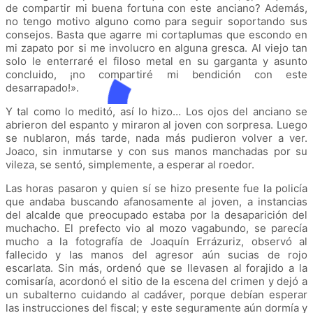
de compartir mi buena fortuna con este anciano? Además,
no tengo motivo alguno como para seguir soportando sus
consejos. Basta que agarre mi cortaplumas que escondo en
mi zapato por si me involucro en alguna gresca. Al viejo tan
solo le enterraré el filoso metal en su garganta y asunto
concluido, ¡no compartiré mi bendición con este
desarrapado!
».
Y tal como lo meditó, así lo hizo… Los ojos del anciano se
abrieron del espanto y miraron al joven con sorpresa. Luego
se nublaron, más tarde, nada más pudieron volver a ver.
Joaco, sin inmutarse y con sus manos manchadas por su
vileza, se sentó, simplemente, a esperar al roedor.
Las horas pasaron y quien sí se hizo presente fue la policía
que andaba buscando afanosamente al joven, a instancias
del alcalde que preocupado estaba por la desaparición del
muchacho. El prefecto vio al mozo vagabundo, se parecía
mucho a la fotografía de Joaquín Errázuriz, observó al
fallecido y las manos del agresor aún sucias de rojo
escarlata. Sin más, ordenó que se llevasen al forajido a la
comisaría, acordonó el sitio de la escena del crimen y dejó a
un subalterno cuidando al cadáver, porque debían esperar
las instrucciones del fiscal; y este seguramente aún dormía y