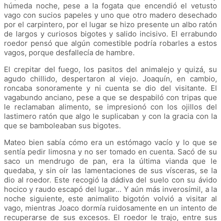
húmeda noche, pese a la fogata que encendió el vetusto
vago con sucios papeles y uno que otro madero desechado
por el carpintero, por el lugar se hizo presente un albo ratón
de largos y curiosos bigotes y salido incisivo. El errabundo
roedor pensó que algún comestible podría robarles a estos
vagos, porque desfallecía de hambre.
El crepitar del fuego, los pasitos del animalejo y quizá, su
agudo chillido, despertaron al viejo. Joaquín, en cambio,
roncaba sonoramente y ni cuenta se dio del visitante. El
vagabundo anciano, pese a que se despabiló con tripas que
le reclamaban alimento, se impresionó con los ojillos del
lastimero ratón que algo le suplicaban y con la gracia con la
que se bamboleaban sus bigotes.
Mateo bien sabía cómo era un estómago vacío y lo que se
sentía pedir limosna y no ser tomado en cuenta. Sacó de su
saco un mendrugo de pan, era la última vianda que le
quedaba, y sin oír las lamentaciones de sus vísceras, se la
dio al roedor. Este recogió la dádiva del suelo con su ávido
hocico y raudo escapó del lugar… Y aún más inverosímil, a la
noche siguiente, este animalito bigotón volvió a visitar al
vago, mientras Joaco dormía ruidosamente en un intento de
recuperarse de sus excesos. El roedor le trajo, entre sus