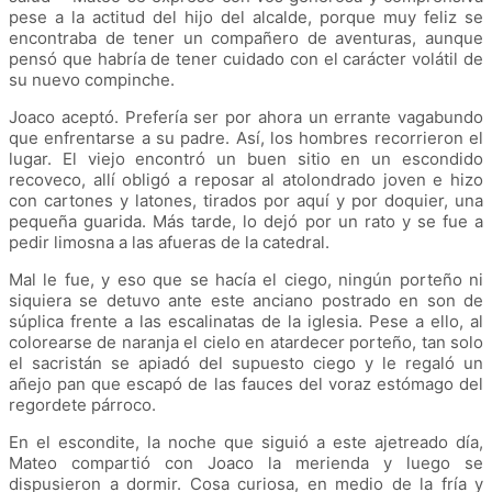
pese a la actitud del hijo del alcalde, porque muy feliz se
encontraba de tener un compañero de aventuras, aunque
pensó que habría de tener cuidado con el carácter volátil de
su nuevo compinche.
Joaco aceptó. Prefería ser por ahora un errante vagabundo
que enfrentarse a su padre. Así, los hombres recorrieron el
lugar. El viejo encontró un buen sitio en un escondido
recoveco, allí obligó a reposar al atolondrado joven e hizo
con cartones y latones, tirados por aquí y por doquier, una
pequeña guarida. Más tarde, lo dejó por un rato y se fue a
pedir limosna a las afueras de la catedral.
Mal le fue, y eso que se hacía el ciego, ningún porteño ni
siquiera se detuvo ante este anciano postrado en son de
súplica frente a las escalinatas de la iglesia. Pese a ello, al
colorearse de naranja el cielo en atardecer porteño, tan solo
el sacristán se apiadó del supuesto ciego y le regaló un
añejo pan que escapó de las fauces del voraz estómago del
regordete párroco.
En el escondite, la noche que siguió a este ajetreado día,
Mateo compartió con Joaco la merienda y luego se
dispusieron a dormir. Cosa curiosa, en medio de la fría y