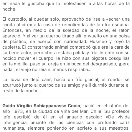
en nada le gustaba que lo molestasen a altas horas de la
noche.
El custodio, al quedar solo, aprovechó de irse a
«
echar una
canita al aire
»
a la casa de remoliendas de la otra esquina.
Entonces, en medio de la soledad de la noche, el ratón
apareció. Y al ver un cuerpo tirado allí, envuelto en una bolsa
de plástico, se acercó con curiosidad. Husmeó y royó la
cubierta. El consternado animal comprobó que era la cara de
su benefactor, pero ahora estaba pálida y fría. Intentó con su
hocico mover el cuerpo, le hizo con sus bigotes cosquillas
en la mejilla, puso su oreja en la boca del desgraciado, ¡pero
nada!, el viejo no reía ni menos respiraba…
La lluvia se dejó caer, hacía un frío glacial, el roedor se
acurrucó junto al cuerpo de su amigo y allí durmió durante el
resto de la noche…
Guido Virgilio Schiappacasse Cocio
, nació en el otoño del
año 1.973, en la ciudad de Viña del Mar, Chile. Su profesor
jefe escribió de él en el anuario escolar:
«
De vívida
inteligencia, amante de las ciencias con profundo cariz
humanista, siempre poniendo en aprieto a sus maestros,