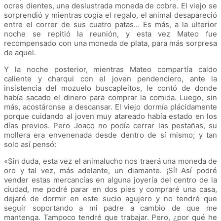
ocres dientes, una deslustrada moneda de cobre. El viejo se
sorprendió y mientras cogía el regalo, el animal desapareció
entre el correr de sus cuatro patas… Es más, a la ulterior
noche se repitió la reunión, y esta vez Mateo fue
recompensado con una moneda de plata, para más sorpresa
de aquel.
Y la noche posterior, mientras Mateo compartía caldo
caliente y charqui con el joven pendenciero, ante la
insistencia del mozuelo buscapleitos, le contó de donde
había sacado el dinero para comprar la comida. Luego, sin
más, acostáronse a descansar. El viejo dormía plácidamente
porque cuidando al joven muy atareado había estado en los
días previos. Pero Joaco no podía cerrar las pestañas, su
mollera era envenenada desde dentro de sí mismo; y tan
solo así pensó:
«
Sin duda, esta vez el animalucho nos traerá una moneda de
oro y tal vez, más adelante, un diamante. ¡Sí! Así podré
vender estas mercancías en alguna joyería del centro de la
ciudad, me podré parar en dos pies y compraré una casa,
dejaré de dormir en este sucio agujero y no tendré que
seguir soportando a mi padre a cambio de que me
mantenga. Tampoco tendré que trabajar. Pero, ¿por qué he