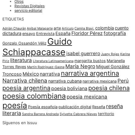
Otros
Revistas Digitales
servicio editorial
ETIQUETAS
colombia
cuento
arte
Adrián Chaurán
Aníbal Malaparte
Artículo
Camila Blavi.
Floridor Pérez
fotografía
dictadura
España
ensayo
Entrevista
Guido
Gonzalo Ossandón Véliz
Schiappacasse
isabel guerrero
Juany Rojas
Karina
literatura
margarita bustos
Marianella
Piriz
Literatura Latinoamericana
María Negro
Miguel González
Torres Reyes
Martín Rodríguez-Gaona
narrativa argentina
México
narrativa
Troncoso
Narrativa chilena
Perú
narrativa cubana
narrativa mexicana
poesia argentina
poesia chilena
poesia boliviana
poesia colombiana
poesia mexicana
poesía
reseña
Poesía española
publicación digital
Reseña
literaria
territorio
Sandra Barrera Andrada
Sylvette Cabrera Nieves
Síguenos en Issuu