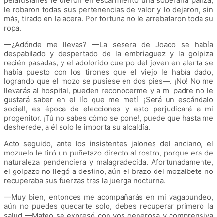
pelafustanes le dieron en escarmiento una soberana paliza,
le robaron todas sus pertenencias de valor y lo dejaron, sin
más, tirado en la acera. Por fortuna no le arrebataron toda su
ropa.
—¿Adónde me llevas? —La sesera de Joaco se había
despabilado y despertado de la embriaguez y la golpiza
recién pasadas; y el adolorido cuerpo del joven en alerta se
había puesto con los tirones que el viejo le había dado,
logrando que el mozo se pusiese en dos pies—. ¡No! No me
llevarás al hospital, pueden reconocerme y a mi padre no le
gustará saber en el lío que me metí. ¡Será un escándalo
social!, es época de elecciones y esto perjudicará a mi
progenitor. ¡Tú no sabes cómo se pone!, puede que hasta me
desherede, a él solo le importa su alcaldía.
Acto seguido, ante los insistentes jalones del anciano, el
mozuelo le tiró un puñetazo directo al rostro, porque era de
naturaleza pendenciera y malagradecida. Afortunadamente,
el golpazo no llegó a destino, aún el brazo del mozalbete no
recuperaba sus fuerzas tras la juerga nocturna.
—Muy bien, entonces me acompañarás en mi vagabundeo,
aún no puedes quedarte solo, debes recuperar primero la
salud —Mateo se expresó con vos generosa y comprensiva