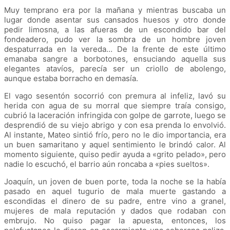
Muy temprano era por la mañana y mientras buscaba un
lugar donde asentar sus cansados huesos y otro donde
pedir limosna, a las afueras de un escondido bar del
fondeadero, pudo ver la sombra de un hombre joven
despaturrada en la vereda… De la frente de este último
emanaba sangre a borbotones, ensuciando aquella sus
elegantes atavíos, parecía ser un criollo de abolengo,
aunque estaba borracho en demasía.
El vago sesentón socorrió con premura al infeliz, lavó su
herida con agua de su morral que siempre traía consigo,
cubrió la laceración infringida con golpe de garrote, luego se
desprendió de su viejo abrigo y con esa prenda lo envolvió.
Al instante, Mateo sintió frío, pero no le dio importancia, era
un buen samaritano y aquel sentimiento le brindó calor. Al
momento siguiente, quiso pedir ayuda a
«
grito pelado
»
, pero
nadie lo escuchó, el barrio aún roncaba a
«
pies sueltos
»
.
Joaquín, un joven de buen porte, toda la noche se la había
pasado en aquel tugurio de mala muerte gastando a
escondidas el dinero de su padre, entre vino a granel,
mujeres de mala reputación y dados que rodaban con
embrujo. No quiso pagar la apuesta, entonces, los