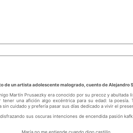
to de un artista adolescente malogrado, cuento de Alejandro 
igo Martín Prusaezky era conocido por su precoz y abultada li
por tener una afición algo excéntrica para su edad: la poesí
a sin cuidado y prefería pasar sus días dedicado a vivir el prese
 disfrazando sus oscuras intenciones de encendida pasión kafkia
María no me entiende cuando digo castillo,