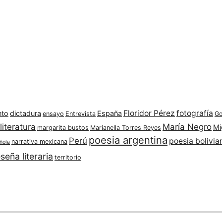
Floridor Pérez
fotografía
nto
dictadura
España
ensayo
Entrevista
Go
literatura
María Negro
Mi
margarita bustos
Marianella Torres Reyes
poesia argentina
Perú
poesia bolivia
narrativa mexicana
ñola
seña literaria
territorio