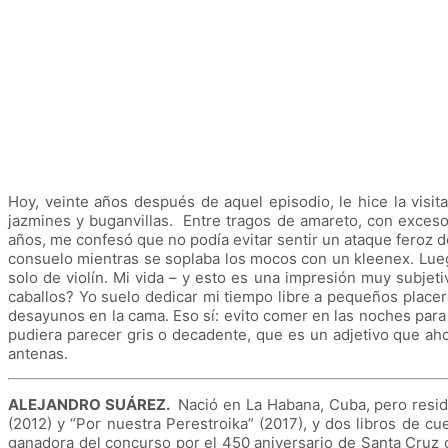
Hoy, veinte años después de aquel episodio, le hice la vis
jazmines y buganvillas. Entre tragos de amareto, con exceso
años, me confesó que no podía evitar sentir un ataque feroz 
consuelo mientras se soplaba los mocos con un kleenex. Lueg
solo de violín. Mi vida – y esto es una impresión muy subjet
caballos? Yo suelo dedicar mi tiempo libre a pequeños placer
desayunos en la cama. Eso sí: evito comer en las noches para
pudiera parecer gris o decadente, que es un adjetivo que aho
antenas.
ALEJANDRO SUÁREZ.
Nació en La Habana, Cuba, pero reside 
(2012) y “Por nuestra Perestroika” (2017), y dos libros de cu
ganadora del concurso por el 450 aniversario de Santa Cruz 