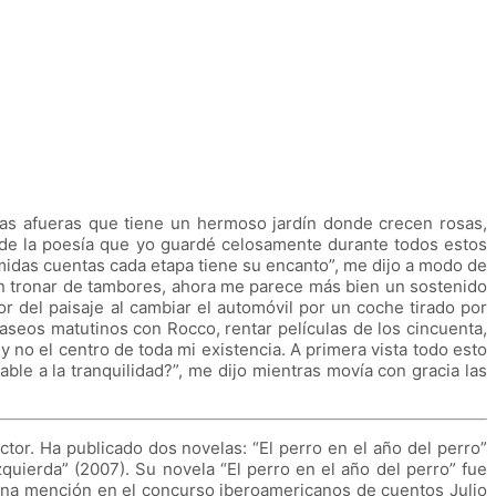
las afueras que tiene un hermoso jardín donde crecen rosas,
l de la poesía que yo guardé celosamente durante todos estos
midas cuentas cada etapa tiene su encanto”, me dijo a modo de
un tronar de tambores, ahora me parece más bien un sostenido
r del paisaje al cambiar el automóvil por un coche tirado por
aseos matutinos con Rocco, rentar películas de los cincuenta,
no el centro de toda mi existencia. A primera vista todo esto
le a la tranquilidad?”, me dijo mientras movía con gracia las
ctor. Ha publicado dos novelas: “El perro en el año del perro”
zquierda” (2007). Su novela “El perro en el año del perro” fue
 una mención en el concurso iberoamericanos de cuentos Julio