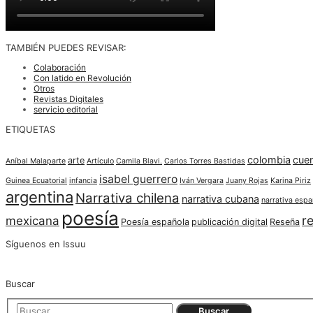
TAMBIÉN PUEDES REVISAR:
Colaboración
Con latido en Revolución
Otros
Revistas Digitales
servicio editorial
ETIQUETAS
colombia
cue
arte
Aníbal Malaparte
Artículo
Camila Blavi.
Carlos Torres Bastidas
isabel guerrero
Guinea Ecuatorial
infancia
Iván Vergara
Juany Rojas
Karina Piriz
argentina
Narrativa chilena
narrativa cubana
narrativa espa
poesía
re
mexicana
Poesía española
publicación digital
Reseña
Síguenos en Issuu
Buscar