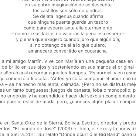
en su pobre imaginación de adolescente
los castillos son sólo de piedras.
Se delata ingenua cuando afirma
que ninguna puerta guarda un tesoro
como para esperar ante ella eternamente
– como si sus labios no valieran la pena esa espera –
y piensa que exagero cuando juro que algún día,
si no obtengo de ella lo que quiero,
amaneceré convertido en cucaracha.
ita a mi amigo Martín. Vive con María en una pequeña casa en 
 de brillo en sus ojos y sosteniendo en sus manos el origina
de añoranza al recordar aquellos tiempos. “Es normal, y en resu
o comenzó a filosofar. “Antes yo solía comparar el amor con 
iva – se ha hecho más lenta, calmada. ¿Pero no se disfruta mejo
es un tanto burgueses: juegos de canasta, loba o monopolio, p
 no engordar y he aprendido a hacer del sexo un complemento y 
ra parece estar de moda; pero, ¿conoces algún placer comparab
en Santa Cruz de la Sierra, Bolivia. Escritor, director y produ
entos: “El mundo de José” (2003) e “Irina, el sexo y la nueva i
de la Sierra, 2011. Su relato “Dónde ocurrió el Big Bang” ganó