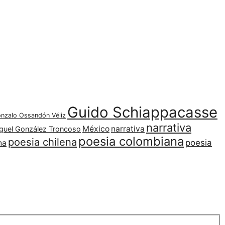
Guido Schiappacasse
nzalo Ossandón Véliz
narrativa
México
narrativa
guel González Troncoso
poesia colombiana
poesia chilena
poesia
na