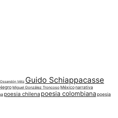
Guido Schiappacasse
 Ossandón Véliz
Negro
México
narrativa
Miguel González Troncoso
poesia colombiana
poesia chilena
poesia
na