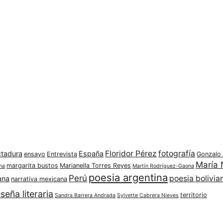
Floridor Pérez
fotografía
ctadura
España
ensayo
Entrevista
Gonzalo
María 
margarita bustos
Marianella Torres Reyes
na
Martín Rodríguez-Gaona
poesia argentina
Perú
poesia bolivia
ana
narrativa mexicana
seña literaria
territorio
Sandra Barrera Andrada
Sylvette Cabrera Nieves