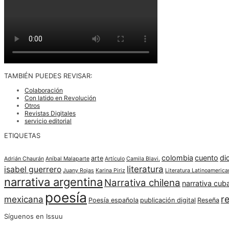
TAMBIÉN PUEDES REVISAR:
Colaboración
Con latido en Revolución
Otros
Revistas Digitales
servicio editorial
ETIQUETAS
colombia
cuento
di
arte
Adrián Chaurán
Aníbal Malaparte
Artículo
Camila Blavi.
literatura
isabel guerrero
Juany Rojas
Karina Piriz
Literatura Latinoamerica
narrativa argentina
Narrativa chilena
narrativa cub
poesía
re
mexicana
Poesía española
publicación digital
Reseña
Síguenos en Issuu