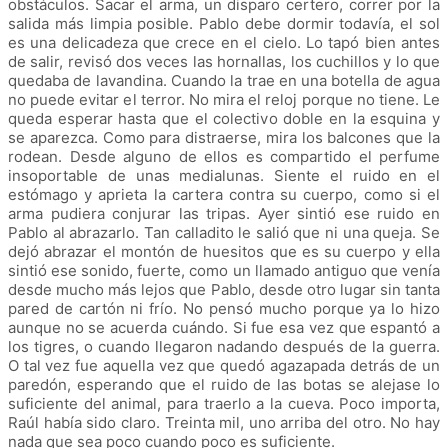
obstáculos. Sacar el arma, un disparo certero, correr por la
salida más limpia posible. Pablo debe dormir todavía, el sol
es una delicadeza que crece en el cielo. Lo tapó bien antes
de salir, revisó dos veces las hornallas, los cuchillos y lo que
quedaba de lavandina. Cuando la trae en una botella de agua
no puede evitar el terror. No mira el reloj porque no tiene. Le
queda esperar hasta que el colectivo doble en la esquina y
se aparezca. Como para distraerse, mira los balcones que la
rodean. Desde alguno de ellos es compartido el perfume
insoportable de unas medialunas. Siente el ruido en el
estómago y aprieta la cartera contra su cuerpo, como si el
arma pudiera conjurar las tripas. Ayer sintió ese ruido en
Pablo al abrazarlo. Tan calladito le salió que ni una queja. Se
dejó abrazar el montón de huesitos que es su cuerpo y ella
sintió ese sonido, fuerte, como un llamado antiguo que venía
desde mucho más lejos que Pablo, desde otro lugar sin tanta
pared de cartón ni frío. No pensó mucho porque ya lo hizo
aunque no se acuerda cuándo. Si fue esa vez que espantó a
los tigres, o cuando llegaron nadando después de la guerra.
O tal vez fue aquella vez que quedó agazapada detrás de un
paredón, esperando que el ruido de las botas se alejase lo
suficiente del animal, para traerlo a la cueva. Poco importa,
Raúl había sido claro. Treinta mil, uno arriba del otro. No hay
nada que sea poco cuando poco es suficiente.