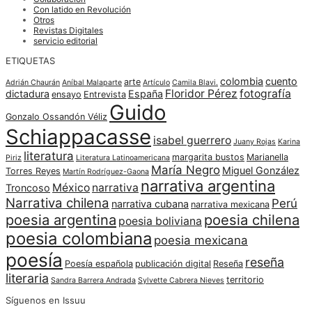
Con latido en Revolución
Otros
Revistas Digitales
servicio editorial
ETIQUETAS
colombia
cuento
arte
Adrián Chaurán
Aníbal Malaparte
Artículo
Camila Blavi.
Floridor Pérez
fotografía
dictadura
España
ensayo
Entrevista
Guido
Gonzalo Ossandón Véliz
Schiappacasse
isabel guerrero
Juany Rojas
Karina
literatura
margarita bustos
Marianella
Piriz
Literatura Latinoamericana
María Negro
Miguel González
Torres Reyes
Martín Rodríguez-Gaona
narrativa argentina
México
narrativa
Troncoso
Narrativa chilena
Perú
narrativa cubana
narrativa mexicana
poesia argentina
poesia chilena
poesia boliviana
poesia colombiana
poesia mexicana
poesía
reseña
Poesía española
publicación digital
Reseña
literaria
territorio
Sandra Barrera Andrada
Sylvette Cabrera Nieves
Síguenos en Issuu