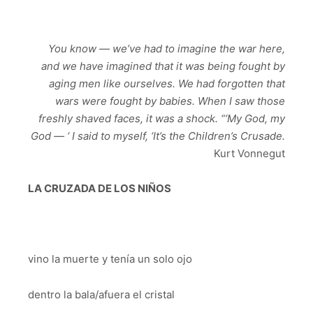
You know — we’ve had to imagine the war here,
and we have imagined that it was being fought by
aging men like ourselves. We had forgotten that
wars were fought by babies. When I saw those
freshly shaved faces, it was a shock. “‘My God, my
God — ‘ I said to myself, ‘It’s the Children’s Crusade.
Kurt Vonnegut
LA CRUZADA DE LOS NIÑOS
vino la muerte y tenía un solo ojo
dentro la bala/afuera el cristal