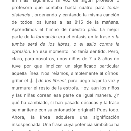
en filas, siguiendo la voz de algún profesor o
profesora que contaba hasta cuatro para
tomar
distancia
, ordenando y cantando la misma canción
de todos los lunes a las 8:15 de la mañana.
Aprendimos el himno de nuestro país.
La mejor
parte de la
formación
era el énfasis en la frase
o la
tumba será de los libres, o el asilo contra la
opresión.
En ese momento, no tenía sentido.
Pero,
claro, para nosotros, unos niños de 7 u 8 años no
tuve por qué implicar un significado particular
aquella línea.
Nos reíamos, simplemente al oírnos
gritar el ¡[…]
de los libres!
, para luego bajar la voz y
murmurar el resto de la estrofa.
Hoy, aún los niños
y las niñas corean esa parte de igual manera.
¿Y
qué ha cambiado, si han pasado décadas y la frase
se mantiene con su entonación original?
Pues todo.
Ahora, la línea adquiere una significación
insospechada.
Una frase cuya potencia simbólica ha