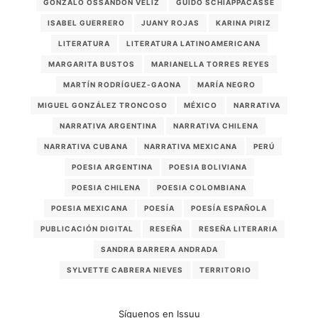
GONZALO OSSANDÓN VÉLIZ
GUIDO SCHIAPPACASSE
ISABEL GUERRERO
JUANY ROJAS
KARINA PIRIZ
LITERATURA
LITERATURA LATINOAMERICANA
MARGARITA BUSTOS
MARIANELLA TORRES REYES
MARTÍN RODRÍGUEZ-GAONA
MARÍA NEGRO
MIGUEL GONZÁLEZ TRONCOSO
MÉXICO
NARRATIVA
NARRATIVA ARGENTINA
NARRATIVA CHILENA
NARRATIVA CUBANA
NARRATIVA MEXICANA
PERÚ
POESIA ARGENTINA
POESIA BOLIVIANA
POESIA CHILENA
POESIA COLOMBIANA
POESIA MEXICANA
POESÍA
POESÍA ESPAÑOLA
PUBLICACIÓN DIGITAL
RESEÑA
RESEÑA LITERARIA
SANDRA BARRERA ANDRADA
SYLVETTE CABRERA NIEVES
TERRITORIO
Síguenos en Issuu