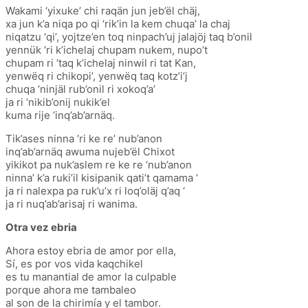
Wakami ‘yixuke’ chi raqän jun jeb’ël chäj,
xa jun k’a niqa po qi ‘rik’in la kem chuqa’ la chaj
niqatzu ‘qi’, yojtze’en toq ninpach’uj jalajöj taq b’onil
yennük ‘ri k’ichelaj chupam nukem, nupo’t
chupam ri ‘taq k’ichelaj ninwil ri tat Kan,
yenwëq ri chikopi’, yenwëq taq kotz’i’j
chuqa ‘ninjäl rub’onil ri xokoq’a’
ja ri ‘nikib’onij nukik’el
kuma rije ‘inq’ab’arnäq.
Tik’ases ninna ‘ri ke re’ nub’anon
inq’ab’arnäq awuma nujeb’ël Chixot
yikikot pa nuk’aslem re ke re ‘nub’anon
ninna’ k’a ruki’il kisipanik qati’t qamama ‘
ja ri nalexpa pa ruk’u’x ri loq’oläj q’aq ‘
ja ri nuq’ab’arisaj ri wanima.
Otra vez ebria
Ahora estoy ebria de amor por ella,
Sí, es por vos vida kaqchikel
es tu manantial de amor la culpable
porque ahora me tambaleo
al son de la chirimía y el tambor.