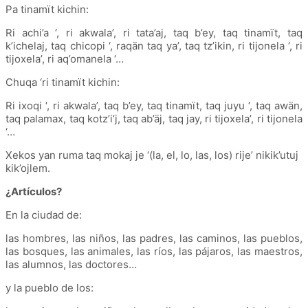
Pa tinamït kichin:
Ri achi’a ‘, ri akwala’, ri tata’aj, taq b’ey, taq tinamït, taq
k’ichelaj, taq chicopi ‘, raqän taq ya’, taq tz’ikin, ri tijonela ‘, ri
tijoxela’, ri aq’omanela ‘…
Chuqa ‘ri tinamït kichin:
Ri ixoqi ‘, ri akwala’, taq b’ey, taq tinamït, taq juyu ‘, taq awän,
taq palamax, taq kotz’i’j, taq ab’äj, taq jay, ri tijoxela’, ri tijonela
‘…
Xekos yan ruma taq mokaj je ‘(la, el, lo, las, los) rije’ nikik’utuj
kik’ojlem.
¿Artículos?
En la ciudad de:
las hombres, las niños, las padres, las caminos, las pueblos,
las bosques, las animales, las ríos, las pájaros, las maestros,
las alumnos, las doctores…
y la pueblo de los: