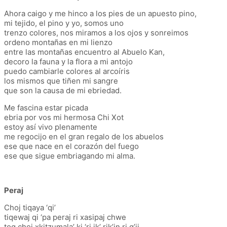
Ahora caigo y me hinco a los pies de un apuesto pino,
mi tejido, el pino y yo, somos uno
trenzo colores, nos miramos a los ojos y sonreimos
ordeno montañas en mi lienzo
entre las montañas encuentro al Abuelo Kan,
decoro la fauna y la flora a mi antojo
puedo cambiarle colores al arcoíris
los mismos que tiñen mi sangre
que son la causa de mi ebriedad.
Me fascina estar picada
ebria por vos mi hermosa Chi Xot
estoy así vivo plenamente
me regocijo en el gran regalo de los abuelos
ese que nace en el corazón del fuego
ese que sigue embriagando mi alma.
Peraj
Choj tiqaya ‘qi’
tiqewaj qi ‘pa peraj ri xasipaj chwe
toq choj xkitzumala’ ki ‘ri ik’ rik’in ri q’ij