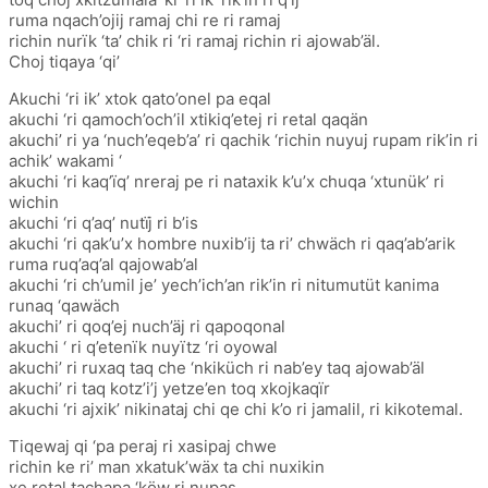
ruma nqach’ojij ramaj chi re ri ramaj
richin nurïk ‘ta’ chik ri ‘ri ramaj richin ri ajowab’äl.
Choj tiqaya ‘qi’
Akuchi ‘ri ik’ xtok qato’onel pa eqal
akuchi ‘ri qamoch’och’il xtikiq’etej ri retal qaqän
akuchi’ ri ya ‘nuch’eqeb’a’ ri qachik ‘richin nuyuj rupam rik’in ri
achik’ wakami ‘
akuchi ‘ri kaq’ïq’ nreraj pe ri nataxik k’u’x chuqa ‘xtunük’ ri
wichin
akuchi ‘ri q’aq’ nutïj ri b’is
akuchi ‘ri qak’u’x hombre nuxib’ij ta ri’ chwäch ri qaq’ab’arik
ruma ruq’aq’al qajowab’al
akuchi ‘ri ch’umil je’ yech’ich’an rik’in ri nitumutüt kanima
runaq ‘qawäch
akuchi’ ri qoq’ej nuch’äj ri qapoqonal
akuchi ‘ ri q’etenïk nuyïtz ‘ri oyowal
akuchi’ ri ruxaq taq che ‘nkiküch ri nab’ey taq ajowab’äl
akuchi’ ri taq kotz’i’j yetze’en toq xkojkaqïr
akuchi ‘ri ajxik’ nikinataj chi qe chi k’o ri jamalil, ri kikotemal.
Tiqewaj qi ‘pa peraj ri xasipaj chwe
richin ke ri’ man xkatuk’wäx ta chi nuxikin
xe retal tachapa ‘köw ri nupas.