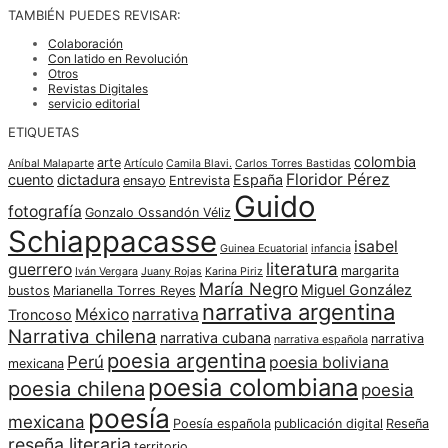
TAMBIÉN PUEDES REVISAR:
Colaboración
Con latido en Revolución
Otros
Revistas Digitales
servicio editorial
ETIQUETAS
colombia
arte
Aníbal Malaparte
Artículo
Camila Blavi.
Carlos Torres Bastidas
Floridor Pérez
cuento
dictadura
España
ensayo
Entrevista
Guido
fotografía
Gonzalo Ossandón Véliz
Schiappacasse
isabel
Guinea Ecuatorial
infancia
literatura
guerrero
margarita
Iván Vergara
Juany Rojas
Karina Piriz
María Negro
Miguel González
bustos
Marianella Torres Reyes
narrativa argentina
México
narrativa
Troncoso
Narrativa chilena
narrativa cubana
narrativa
narrativa española
poesia argentina
Perú
poesia boliviana
mexicana
poesia colombiana
poesia chilena
poesia
poesía
mexicana
Poesía española
publicación digital
Reseña
reseña literaria
territorio