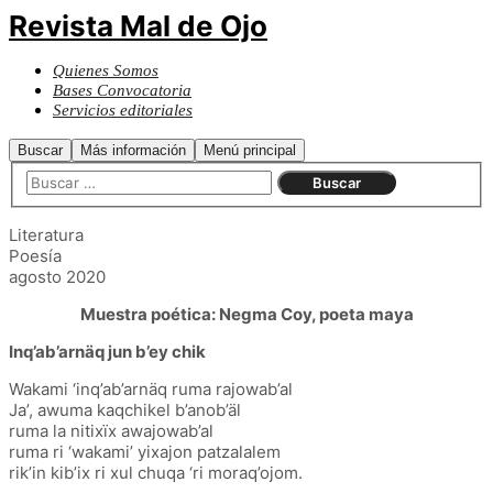
Revista Mal de Ojo
Quienes Somos
Bases Convocatoria
Servicios editoriales
Buscar
Más información
Menú principal
Literatura
Poesía
agosto 2020
Muestra poética: Negma Coy, poeta maya
Inq’ab’arnäq jun b’ey chik
Wakami ‘inq’ab’arnäq ruma rajowab’al
Ja’, awuma kaqchikel b’anob’äl
ruma la nitixïx awajowab’al
ruma ri ‘wakami’ yixajon patzalalem
rik’in kib’ix ri xul chuqa ‘ri moraq’ojom.