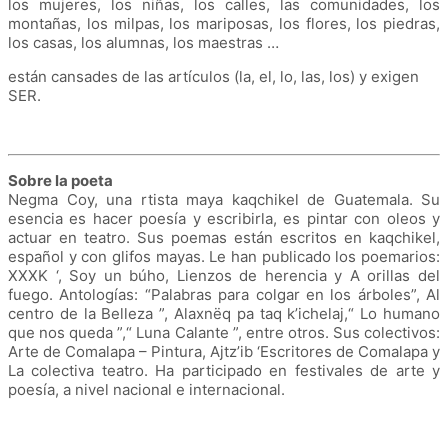
los mujeres, los niñas, los calles, las comunidades, los
montañas, los milpas, los mariposas, los flores, los piedras,
los casas, los alumnas, los maestras …
están cansades de las artículos (la, el, lo, las, los) y exigen
SER.
Sobre la poeta
Negma Coy, una
rtista maya kaqchikel de Guatemala.
Su
esencia es hacer poesía y escribirla, es pintar con oleos y
actuar en teatro.
Sus poemas están escritos en kaqchikel,
español y con glifos mayas.
Le han publicado los poemarios:
XXXK ‘, Soy un búho, Lienzos de herencia y A orillas del
fuego.
Antologías: “Palabras para colgar en los árboles”, Al
centro de la Belleza ”, Alaxnëq pa taq k’ichelaj,“ Lo humano
que nos queda ”,“ Luna Calante ”, entre otros.
Sus colectivos:
Arte de Comalapa – Pintura, Ajtz’ib ‘Escritores de Comalapa y
La colectiva teatro.
Ha participado en festivales de arte y
poesía, a nivel nacional e internacional.