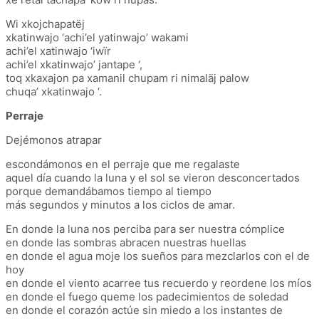
Wi xkojchapatëj
xkatinwajo ‘achi’el yatinwajo’ wakami
achi’el xatinwajo ‘iwïr
achi’el xkatinwajo’ jantape ‘,
toq xkaxajon pa xamanil chupam ri nimaläj palow
chuqa’ xkatinwajo ‘.
Perraje
Dejémonos atrapar
escondámonos en el perraje que me regalaste
aquel día cuando la luna y el sol se vieron desconcertados
porque demandábamos tiempo al tiempo
más segundos y minutos a los ciclos de amar.
En donde la luna nos perciba para ser nuestra cómplice
en donde las sombras abracen nuestras huellas
en donde el agua moje los sueños para mezclarlos con el de
hoy
en donde el viento acarree tus recuerdo y reordene los míos
en donde el fuego queme los padecimientos de soledad
en donde el corazón actúe sin miedo a los instantes de