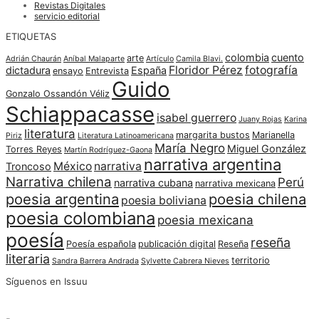
Revistas Digitales
servicio editorial
ETIQUETAS
colombia
cuento
arte
Adrián Chaurán
Aníbal Malaparte
Artículo
Camila Blavi.
Floridor Pérez
fotografía
dictadura
España
ensayo
Entrevista
Guido
Gonzalo Ossandón Véliz
Schiappacasse
isabel guerrero
Juany Rojas
Karina
literatura
margarita bustos
Marianella
Piriz
Literatura Latinoamericana
María Negro
Miguel González
Torres Reyes
Martín Rodríguez-Gaona
narrativa argentina
México
narrativa
Troncoso
Narrativa chilena
Perú
narrativa cubana
narrativa mexicana
poesia argentina
poesia chilena
poesia boliviana
poesia colombiana
poesia mexicana
poesía
reseña
Poesía española
publicación digital
Reseña
literaria
territorio
Sandra Barrera Andrada
Sylvette Cabrera Nieves
Síguenos en Issuu