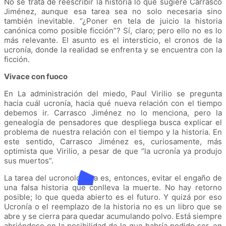
No se trata de reescribir la historia lo que sugiere Carrasco
Jiménez, aunque esa tarea sea no solo necesaria sino
también inevitable. “¿Poner en tela de juicio la historia
canónica como posible ficción”? Sí, claro; pero ello no es lo
más relevante. El asunto es el intersticio, el cronos de la
ucronía, donde la realidad se enfrenta y se encuentra con la
ficción.
Vivace con fuoco
En La administración del miedo, Paul Virilio se pregunta
hacia cuál ucronía, hacia qué nueva relación con el tiempo
debemos ir. Carrasco Jiménez no lo menciona, pero la
genealogía de pensadores que despliega busca explicar el
problema de nuestra relación con el tiempo y la historia. En
este sentido, Carrasco Jiménez es, curiosamente, más
optimista que Virilio, a pesar de que “la ucronía ya produjo
sus muertos”.
La tarea del ucronologista es, entonces, evitar el engaño de
una falsa historia que conlleva la muerte. No hay retorno
posible; lo que queda abierto es el futuro. Y quizá por eso
Ucronía o el reemplazo de la historia no es un libro que se
abre y se cierra para quedar acumulando polvo. Está siempre
abriéndose en la posibilidad de lo que habría podido ser, en