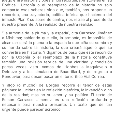
juego entre historia y poesía nos recordaba Aristóteles en su
Poética–; Ucronía o el reemplazo de la historia no solo
comparte esos saberes sino que, también, nos propone un
recorrido, una trayectoria, política teórica que haciendo del
infausto Plan Z su aparente centro, nos retrae al presente de
nuestro presente. A la realidad de nuestra realidad.
“La armonía de la pluma y la espada”, cita Carrasco Jiménez
a Mishima; sabiendo que ella, la armonía, es imposible de
alcanzar: será la pluma o la espada la que ciña su sombra y
su herida sobre la historia, la que creará aquello que se
convertirá en historia. Y digamos de paso que este recorrido
por la Ucronía o el reemplazo de la historia constituye
también una revisión teórica de una claridad y concisión
pocas veces vista. Vamos de Hobbes a Maquiavelo a
Deleuze y a los simulacra de Baudrillard, y de regreso a
Renouvier, para desembocar en el terrorífico Vial Correa.
Y algo (o mucho) de Borges recorre el tenor de estas
páginas: la lucidez en la reflexión histórica, la invención o no
de la realidad; mas no su amor y su política. El texto de
Edison Carrasco Jiménez es una reflexión profunda y
necesaria para nuestro presente. Un texto que de tan
urgente puede parecer ucrónico.