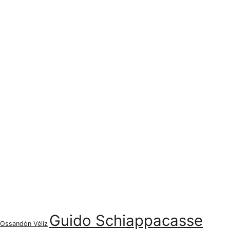
Guido Schiappacasse
 Ossandón Véliz