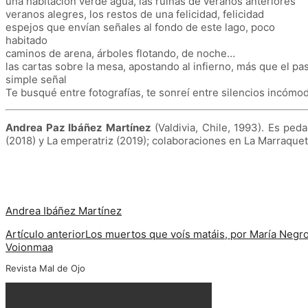
una habitación verde agua, las ruinas de veranos anteriores
veranos alegres, los restos de una felicidad, felicidad
espejos que envían señales al fondo de este lago, poco
habitado
caminos de arena, árboles flotando, de noche…
las cartas sobre la mesa, apostando al infierno, más que el p
simple señal
Te busqué entre fotografías, te sonreí entre silencios incómo
Andrea Paz Ibáñez Martínez
(Valdivia, Chile, 1993). Es p
(2018) y La emperatriz (2019); colaboraciones en La Marraquet
Andrea Ibáñez Martínez
Artículo anterior
Los muertos que voís matáis, por María Negr
Voionmaa
Revista Mal de Ojo