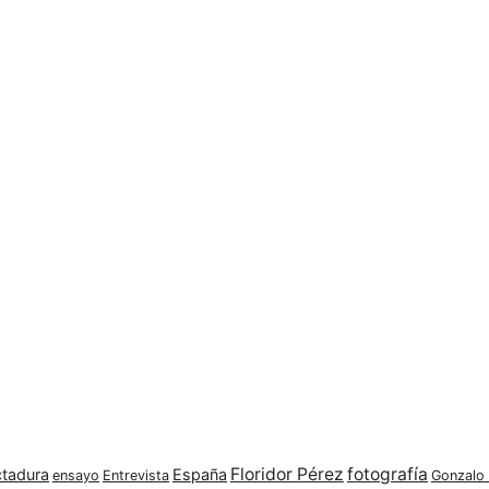
Floridor Pérez
fotografía
ctadura
España
ensayo
Entrevista
Gonzalo