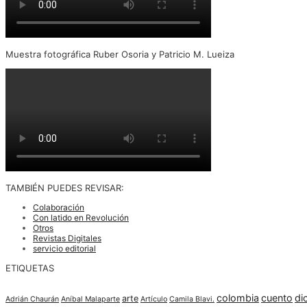
Muestra fotográfica Ruber Osoria y Patricio M. Lueiza
TAMBIÉN PUEDES REVISAR:
Colaboración
Con latido en Revolución
Otros
Revistas Digitales
servicio editorial
ETIQUETAS
colombia
cuento
di
arte
Adrián Chaurán
Aníbal Malaparte
Artículo
Camila Blavi.