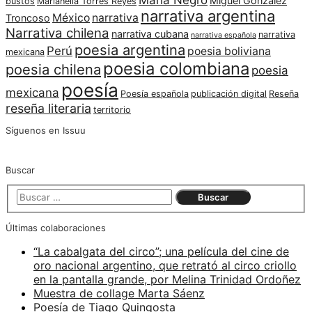
Miguel González
bustos
Marianella Torres Reyes
narrativa argentina
México
narrativa
Troncoso
Narrativa chilena
narrativa cubana
narrativa
narrativa española
poesia argentina
Perú
poesia boliviana
mexicana
poesia colombiana
poesia chilena
poesia
poesía
mexicana
Poesía española
publicación digital
Reseña
reseña literaria
territorio
Síguenos en Issuu
Buscar
Últimas colaboraciones
“La cabalgata del circo”; una película del cine de
oro nacional argentino, que retrató al circo criollo
en la pantalla grande, por Melina Trinidad Ordoñez
Muestra de collage Marta Sáenz
Poesía de Tiago Quingosta