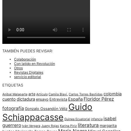
TAMBIÉN PUEDES REVISAR:
Colaboración
Con latido en Revolución
Otros
Revistas Digitales
servicio editorial
ETIQUETAS
colombia
arte
Aníbal Malaparte
Artículo
Camila Blavi.
Carlos Torres Bastidas
Floridor Pérez
cuento
dictadura
España
ensayo
Entrevista
Guido
fotografía
Gonzalo Ossandón Véliz
Schiappacasse
isabel
Guinea Ecuatorial
infancia
literatura
guerrero
margarita
Iván Vergara
Juany Rojas
Karina Piriz
María Negro