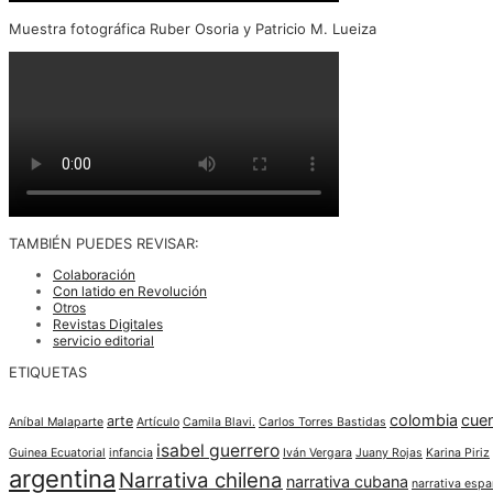
Muestra fotográfica Ruber Osoria y Patricio M. Lueiza
TAMBIÉN PUEDES REVISAR:
Colaboración
Con latido en Revolución
Otros
Revistas Digitales
servicio editorial
ETIQUETAS
colombia
cue
arte
Aníbal Malaparte
Artículo
Camila Blavi.
Carlos Torres Bastidas
isabel guerrero
Guinea Ecuatorial
infancia
Iván Vergara
Juany Rojas
Karina Piriz
argentina
Narrativa chilena
narrativa cubana
narrativa espa