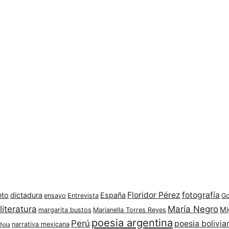
Floridor Pérez
fotografía
nto
dictadura
España
ensayo
Entrevista
Go
literatura
María Negro
Mi
margarita bustos
Marianella Torres Reyes
poesia argentina
Perú
poesia bolivia
narrativa mexicana
ñola