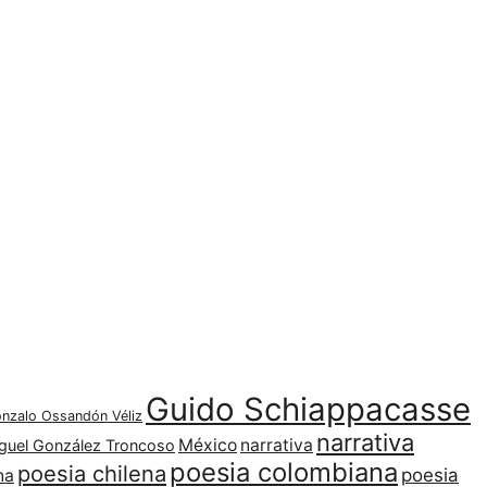
Guido Schiappacasse
nzalo Ossandón Véliz
narrativa
México
narrativa
guel González Troncoso
poesia colombiana
poesia chilena
poesia
na