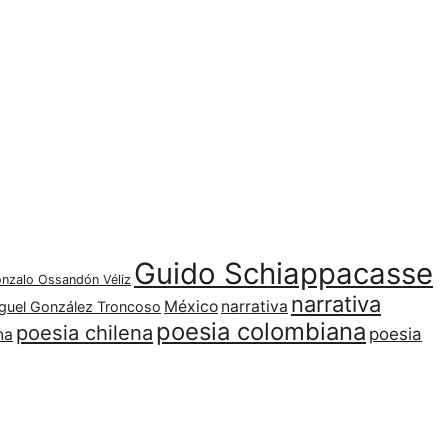
Guido Schiappacasse
nzalo Ossandón Véliz
narrativa
México
narrativa
guel González Troncoso
poesia colombiana
poesia chilena
poesia
na