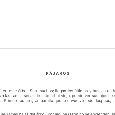
P Á J A R O S
á en este árbol. Son muchos; llegan los últimos y buscan un l
as a las ramas secas de este árbol viejo, puedo ver sus ojos 
re. Primero es un gran barullo que lo envuelve todo después; se
 las ramas bajas del árbol. Por alguna razón no se encienden la