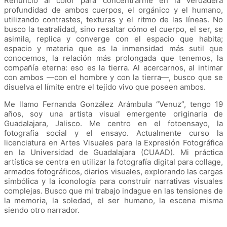
Renuncio al color para concentrarme en la verdadera
profundidad de ambos cuerpos, el orgánico y el humano,
utilizando contrastes, texturas y el ritmo de las líneas. No
busco la teatralidad, sino resaltar cómo el cuerpo, el ser, se
asimila, replica y converge con el espacio que habita;
espacio y materia que es la inmensidad más sutil que
conocemos, la relación más prolongada que tenemos, la
compañía eterna: eso es la tierra. Al acercarnos, al intimar
con ambos —con el hombre y con la tierra—, busco que se
disuelva el límite entre el tejido vivo que poseen ambos.
Me llamo Fernanda González Arámbula “Venuz”, tengo 19
años, soy una artista visual emergente originaria de
Guadalajara, Jalisco. Me centro en el fotoensayo, la
fotografía social y el ensayo. Actualmente curso la
licenciatura en Artes Visuales para la Expresión Fotográfica
en la Universidad de Guadalajara (CUAAD). Mi práctica
artística se centra en utilizar la fotografía digital para collage,
armados fotográficos, diarios visuales, explorando las cargas
simbólica y la iconología para construir narrativas visuales
complejas. Busco que mi trabajo indague en las tensiones de
la memoria, la soledad, el ser humano, la escena misma
siendo otro narrador.