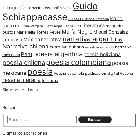
Guido
fotografía
Gonzalo Ossandón Véliz
Schiappacasse
isabel
Guinea Ecuatorial
infancia
literatura
guerrero
margarita
Iván Vergara
Juany Rojas
Karina Piriz
María Negro
Miguel González
bustos
Marianella Torres Reyes
narrativa argentina
México
narrativa
Troncoso
Narrativa chilena
narrativa cubana
narrativa
narrativa española
poesia argentina
Perú
poesia boliviana
mexicana
poesia colombiana
poesia chilena
poesia
poesía
mexicana
Poesía española
publicación digital
Reseña
reseña literaria
territorio
Síguenos en Issuu
Buscar
Últimas colaboraciones