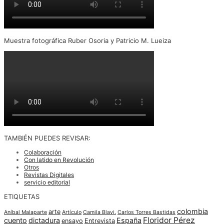
Muestra fotográfica Ruber Osoria y Patricio M. Lueiza
TAMBIÉN PUEDES REVISAR:
Colaboración
Con latido en Revolución
Otros
Revistas Digitales
servicio editorial
ETIQUETAS
colombia
arte
Aníbal Malaparte
Artículo
Camila Blavi.
Carlos Torres Bastidas
Floridor Pérez
cuento
dictadura
España
ensayo
Entrevista