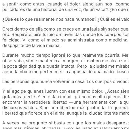
a sentir como antes, cuando el dolor ajeno aún nos conm
portadores de una historia, de una voz, de un valor? ¿En q
¿Qué es lo que realmente nos hace humanos? ¿Cuál es el val
Crecí dentro de ella como se crece en una jaula sin saber que
oro. Respiré el aire turbio de avenidas donde los cuerpos son
felicidad. Vi cómo el miedo se administraba como medicina
despojarte de la vida misma.
Durante mucho tiempo ignoré lo que realmente ocurría. Me 
observaba, si me mantenía al margen, el mal no me alcanzarí
la poca dignidad que queda intacta. Pero la ciudad me mira
ajeno también me pertenece: La angustia de una madre busca
Las personas que nunca volverán a casa. Los cuerpos olvidad
Y el ego de quienes lucran con ese mismo dolor. ¿Acaso sie
grita más fuerte. Y en esta ciudad, gritan más alto quienes
encontrar la verdadera libertad —una herramienta con la qu
discursos vacíos. Sino una libertad más profunda, la que n
libertad que florece en el alma, aunque la ciudad intente marc
A veces me pregunto si basta con que los malos desaparezc
anónimas, rápidas, olvidadas. ¿Eso es justicia? ¿Un cuerpo má