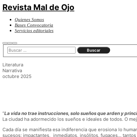
Revista Mal de Ojo
Quienes Somos
Bases Convocatoria
Servicios editoriales
Buscar
Más
Menú
información
principal
Literatura
Narrativa
octubre 2025
“
La vida no trae instrucciones, solo sueños que arden y princ
La ciudad ha adormecido los sueños e ideales de todos. O mej
Cada día se manifiesta esa indiferencia que erosiona lo human
sucesos: impactantes, inmediatos, insólitos, fugaces… tanto