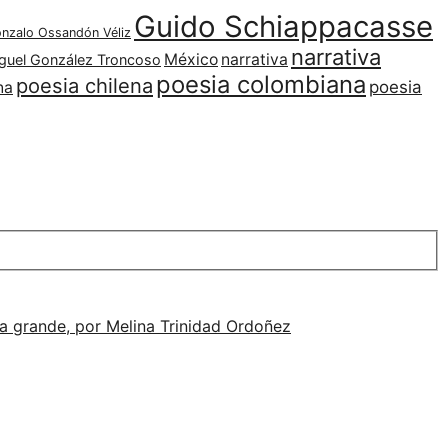
Guido Schiappacasse
nzalo Ossandón Véliz
narrativa
México
narrativa
guel González Troncoso
poesia colombiana
poesia chilena
poesia
na
alla grande, por Melina Trinidad Ordoñez