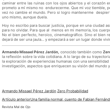
caminar entre las ruinas con los ojos abiertos y el corazón 
prometo a mí mismo no endurecerme. Que mi voz tiemble, per
vez no cambie el mundo. Pero si logro mantenerme despierto
uno mismo, aunque duela.
Hoy no escribo para buscar justicia, porque en una ciudad a
para no olvidar. Para que al menos en mi memoria, los cuerpo
No el bien perfecto, heroico, cinematográfico. Sino el bien re
dejará de ser una jaula… y empezará a ser un lugar donde vivir
Armando Missael Pérez Jardón,
conocido también como
Zer
la reflexión sobre la vida cotidiana. A lo largo de su trayect
la exploración de experiencias humanas con una sensibilidad e
investigación, aspectos que enriquecen su visión del mundo y s
Armando Missael Pérez Jardón
Zero Probabilidad
Artículo anterior
Una familia normal, cuento de Fabian Fernán
Revista Mal de Ojo