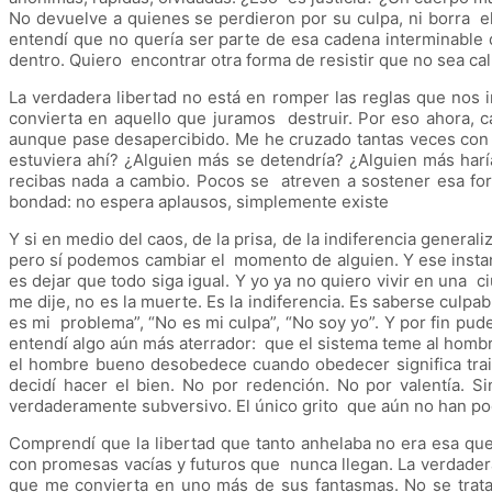
No devuelve a quienes se perdieron por su culpa, ni borra e
entendí que no quería ser parte de esa cadena interminable 
dentro. Quiero encontrar otra forma de resistir que no sea ca
La verdadera libertad no está en romper las reglas que nos 
convierta en aquello que juramos destruir. Por eso ahora, c
aunque pase desapercibido. Me he cruzado tantas veces con l
estuviera ahí? ¿Alguien más se detendría? ¿Alguien más harí
recibas nada a cambio. Pocos se atreven a sostener esa for
bondad: no espera aplausos, simplemente existe
Y si en medio del caos, de la prisa, de la indiferencia gener
pero sí podemos cambiar el momento de alguien. Y ese instan
es dejar que todo siga igual. Y yo ya no quiero vivir en una
me dije, no es la muerte. Es la indiferencia. Es saberse culp
es mi problema”, “No es mi culpa”, “No soy yo”. Y por fin pud
entendí algo aún más aterrador: que el sistema teme al homb
el hombre bueno desobedece cuando obedecer significa trai
decidí hacer el bien. No por redención. No por valentía. 
verdaderamente subversivo. El único grito que aún no han pod
Comprendí que la libertad que tanto anhelaba no era esa que 
con promesas vacías y futuros que nunca llegan. La verdadera 
que me convierta en uno más de sus fantasmas. No se trataba