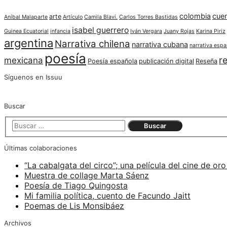
colombia
cue
arte
Aníbal Malaparte
Artículo
Camila Blavi.
Carlos Torres Bastidas
isabel guerrero
Guinea Ecuatorial
infancia
Iván Vergara
Juany Rojas
Karina Piriz
argentina
Narrativa chilena
narrativa cubana
narrativa espa
poesía
re
mexicana
Poesía española
publicación digital
Reseña
Síguenos en Issuu
Buscar
Últimas colaboraciones
“La cabalgata del circo”; una película del cine de oro
Muestra de collage Marta Sáenz
Poesía de Tiago Quingosta
Mi familia política, cuento de Facundo Jaitt
Poemas de Lis Monsibáez
Archivos