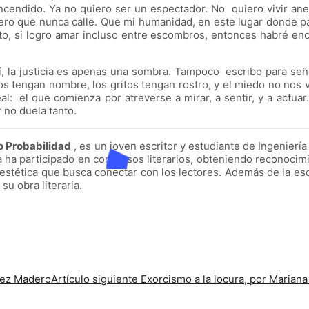
encendido. Ya no quiero ser un espectador. No quiero vivir an
o que nunca calle. Que mi humanidad, en este lugar donde pare
, si logro amar incluso entre escombros, entonces habré enco
sí, la justicia es apenas una sombra. Tampoco escribo para señ
s tengan nombre, los gritos tengan rostro, y el miedo no nos 
al: el que comienza por atreverse a mirar, a sentir, y a actuar.
 no duela tanto.
o Probabilidad
, es un joven escritor y estudiante de Ingeniería
oria ha participado en concursos literarios, obteniendo reconocim
stética que busca conectar con los lectores. Además de la escrit
u obra literaria.
dez Madero
Artículo siguiente
Exorcismo a la locura, por Marian