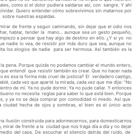
es, como si el dolor pudiera saldarse así, con sangre. Y ahí
 olvidar. Quiero entender cómo sobrevivimos sin matarnos por
na sobre nuestras espaldas.
irar de frente y seguir caminando, sin dejar que el odio nos
cuchar, hablar, tender la mano… aunque sea un gesto pequeño,
mpiezo a pensar que hay algo de destino en ello. ¿Y si yo no
ue nadie lo vea, de resistir por más duro que sea, aunque no
ta los elogios de nadie para ser hermosa. Así también es la
ido la pena. Porque quizás no podamos cambiar el mundo entero,
que entendí que resistir también es crear. Que no hacer nada
 es esa la forma más cruel de justicia? El verdadero castigo,
ablé, cada vez que aparté la mirada, cada vez que me dije: “No
dentro de mí. Ya no pude dormir. Ya no pude callar. Y entonces
bueno no necesita reglas para saber lo que está bien. Porque
s, y ya no se deja comprar por comodidad ni miedo. Así que
a ciudad hecha de ojos y sombras, el bien es el único acto
 una ilusión construida para adormecernos, para domesticarnos
mirar de frente a la ciudad que nos traga día a día y no dejar
medio del caos. De escuchar el silencio detrás del ruido, de