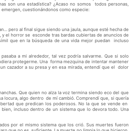
nas son una estadística? ¿Acaso no somos todos personas,
as emergen, cuestionándonos como especie:
an… pero al final sigue siendo una jaula, aunque esté hecha de
n, y el horror se esconde tras bardas cubiertas de anuncios de
osímil que en la búsqueda de una vida mejor puedan incluso
asaba a mi alrededor, tal vez podría salvarme. Que si solo
 pudiera protegerme. Una forma mezquina de intentar mantener
un cazador a su presa y en esa mirada, entendí que el dolor
anchas. Que quien no alza la voz termina siendo eco del que
a locura, algo dentro de mí cambió. Comprendí que, si quería
 libertad que predican los poderosos. No la que se vende en
 bien, incluso dentro de un sistema que lo devora todo. Una
ados por el mismo sistema que los crió. Sus muertes fueron
aro que no es suficiente. La muerte no limpia lo que hicieron.