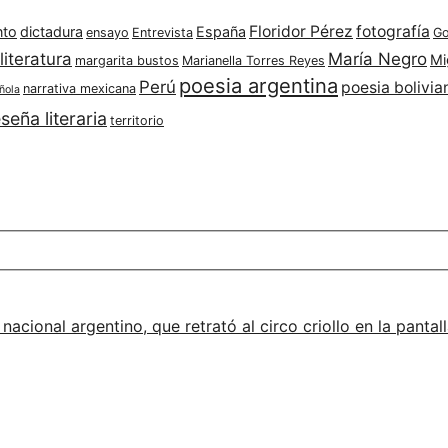
Floridor Pérez
fotografía
nto
dictadura
España
ensayo
Entrevista
Go
literatura
María Negro
Mi
margarita bustos
Marianella Torres Reyes
poesia argentina
Perú
poesia bolivia
narrativa mexicana
ñola
seña literaria
territorio
 nacional argentino, que retrató al circo criollo en la pant