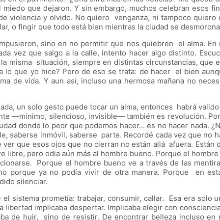
l miedo que dejaron. Y sin embargo, muchos celebran esos final
de violencia y olvido. No quiero venganza, ni tampoco quiero
llar, o fingir que todo está bien mientras la ciudad se desmoro
impusieron, sino en no permitir que nos quiebren el alma. En m
ada vez que salgo a la calle, intento hacer algo distinto. Es
a misma situación, siempre en distintas circunstancias, que e
a lo que yo hice? Pero de eso se trata: de hacer el bien aunq
ma de vida. Y aun así, incluso una hermosa mañana no necesi
alizada, un solo gesto puede tocar un alma, entonces habrá val
te —mínimo, silencioso, invisible— también es revolución. Por
 ciudad donde lo peor que podemos hacer… es no hacer nada. ¿No
able, saberse inmóvil, saberse parte. Recordé cada vez que no h
e ver que esos ojos que no cierran no están allá afuera. Están 
re libre, pero odia aún más al hombre bueno. Porque el hombre 
cionarse. Porque el hombre bueno ve a través de las mentira
Sino porque ya no podía vivir de otra manera. Porque en est
ido silenciar.
el sistema prometía: trabajar, consumir, callar. Esa era solo
libertad implicaba despertar. Implicaba elegir con consciencia, 
 de huir, sino de resistir. De encontrar belleza incluso en 