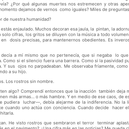
ovía? ¿Por qué algunas muertes nos estremecen y otras ape
ué momento dejamos de vernos como iguales? Miles de pregunt
or de nuestra humanidad?
 estás enjaulado. Muchos decoran esa jaula, la pintan, la adorn
 solo cifras, los gritos se diluyen con la música a todo volume
, en dosis precisas, para mantenernos obedientes. Es inver
decía a mí mismo que no pertenecía, que si negaba lo que p
a. Como si el silencio fuera una barrera. Como si la pasividad
ba. Y sus ojos no parpadeaban. Me observaba fríamente, como 
ndo a su hijo.
os. Los rostros sin nombre.
nten algo? Comprendí entonces que la inacción también deja m
 tienen más armas… o más hambre. Y en medio de ese caos, de es
e pudiera luchar—, debía alejarme de la indiferencia. No la
ace cuando uno actúa con conciencia. Cuando decide hacer el
hitarla.
an. He visto rostros que sembraron el terror terminar aplast
s en el pavimento? ¿Una cifra más en las noticias? Me queda cl