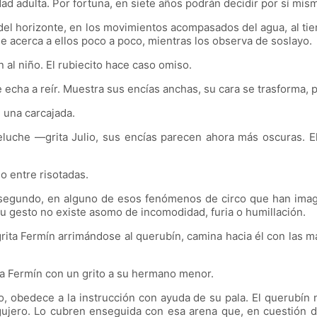
d adulta. Por fortuna, en siete años podrán decidir por sí mism
del horizonte, en los movimientos acompasados del agua, al tie
se acerca a ellos poco a poco, mientras los observa de soslayo.
l niño. El rubiecito hace caso omiso.
echa a reír. Muestra sus encías anchas, su cara se trasforma, 
 una carcajada.
he —grita Julio, sus encías parecen ahora más oscuras. El 
entre risotadas.
undo, en alguno de esos fenómenos de circo que han imagina
u gesto no existe asomo de incomodidad, furia o humillación.
 Fermín arrimándose al querubín, camina hacia él con las mano
Fermín con un grito a su hermano menor.
obedece a la instrucción con ayuda de su pala. El querubín no
 agujero. Lo cubren enseguida con esa arena que, en cuestión d