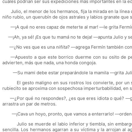
cuáles podrían ser sus expediciones más importantes en la eda
Julio, el menor de los hermanos, fija la mirada en la línea 
niño rubio, un querubín de ojos astrales y labios granate que 
—¡A qué no eres capaz de meterte al mar! —le grita Fermín a
—¡Ah, ya sé! ¡Es que tu mamá no te deja! —apunta Julio y se 
—¿No ves que es una
niñita
? —agrega Fermín también con
—Apuesto a que este borrico duerme con su osito de peluc
advierten, más que nada, una honda congoja.
—Su mami debe estar preparándole la mamila —grita Julio 
El gesto maligno en sus rostros los convierte, por un seg
rubiecito se aproxima con sospechosa imperturbabilidad, en s
—¿Por qué no respondes?, ¿es que eres idiota o qué? —grita
arrastra un par de metros.
—¡Cava un hoyo, pronto, que vamos a enterrarlo! —ordena 
Julio se muerde el labio inferior y tiembla, sin embargo, 
sencilla. Los hermanos agarran a su víctima y la arrojan al