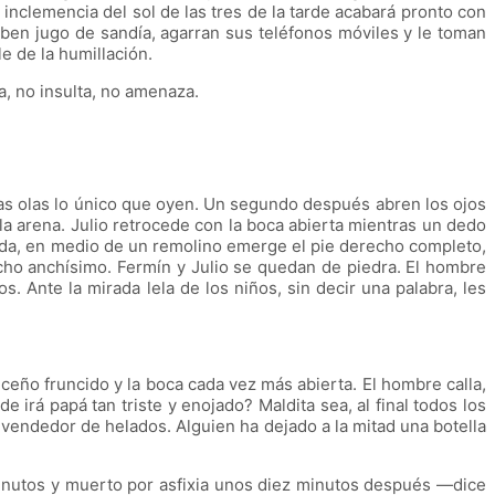
inclemencia del sol de las tres de la tarde acabará pronto con
beben jugo de sandía, agarran sus teléfonos móviles y le toman
e de la humillación.
chilla, no insulta, no amenaza.
las olas lo único que oyen. Un segundo después abren los ojos
a arena. Julio retrocede con la boca abierta mientras un dedo
uida, en medio de un remolino emerge el pie derecho completo,
echo anchísimo. Fermín y Julio se quedan de piedra. El hombre
 Ante la mirada lela de los niños, sin decir una palabra, les
 fruncido y la boca cada vez más abierta. El hombre calla,
e irá papá tan triste y enojado? Maldita sea, al final todos los
vendedor de helados. Alguien ha dejado a la mitad una botella
inutos y muerto por asfixia unos diez minutos después —dice