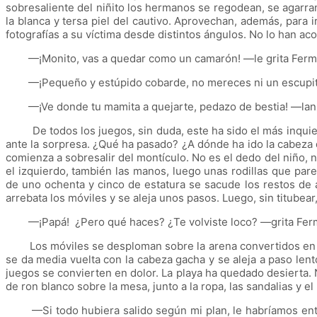
sobresaliente del niñito los hermanos se regodean, se agarran
la blanca y tersa piel del cautivo. Aprovechan, además, para 
fotografías a su víctima desde distintos ángulos. No lo han ac
—¡Monito, vas a quedar como un camarón! —le grita Fermín a
—¡Pequeño y estúpido cobarde, no mereces ni un escupitaj
—¡Ve donde tu mamita a quejarte, pedazo de bestia! —lan
De todos los juegos, sin duda, este ha sido el más inquietan
ante la sorpresa. ¿Qué ha pasado? ¿A dónde ha ido la cabeza 
comienza a sobresalir del montículo. No es el dedo del niño,
el izquierdo, también las manos, luego unas rodillas que par
de uno ochenta y cinco de estatura se sacude los restos de a
arrebata los móviles y se aleja unos pasos. Luego, sin titubear, 
—¡Papá! ¿Pero qué haces? ¿Te volviste loco? —grita Fermí
Los móviles se desploman sobre la arena convertidos en pe
se da media vuelta con la cabeza gacha y se aleja a paso lento.
juegos se convierten en dolor. La playa ha quedado desierta.
de ron blanco sobre la mesa, junto a la ropa, las sandalias y el
—Si todo hubiera salido según mi plan, le habríamos enterr