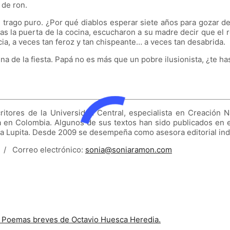
 de ron.
 trago puro. ¿Por qué diablos esperar siete años para gozar de
as la puerta de la cocina, escucharon a su madre decir que el r
cia, a veces tan feroz y tan chispeante… a veces tan desabrida.
a de la fiesta. Papá no es más que un pobre ilusionista, ¿te h
ritores de la Universidad Central, especialista en Creación 
en Colombia. Algunos de sus textos han sido publicados en el d
o La Lupita. Desde 2009 se desempeña como asesora editorial in
v /
Correo electrónico:
sonia@soniaramon.com
e
Poemas breves de Octavio Huesca Heredia.