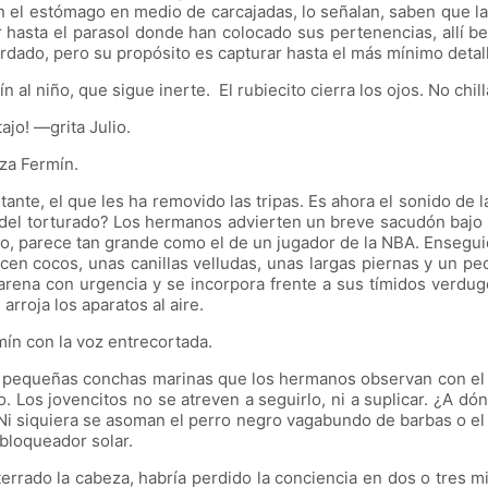
 el estómago en medio de carcajadas, lo señalan, saben que la 
ir hasta el parasol donde han colocado sus pertenencias, allí 
ordado, pero su propósito es capturar hasta el más mínimo detall
l niño, que sigue inerte. El rubiecito cierra los ojos. No 
o! —grita Julio.
za Fermín.
te, el que les ha removido las tripas. Es ahora el sonido de 
del torturado? Los hermanos advierten un breve sacudón bajo l
 no, parece tan grande como el de un jugador de la NBA. Enseg
ecen cocos, unas canillas velludas, unas largas piernas y un p
rena con urgencia y se incorpora frente a sus tímidos verdugos.
arroja los aparatos al aire.
n con la voz entrecortada.
queñas conchas marinas que los hermanos observan con el ceño
 Los jovencitos no se atreven a seguirlo, ni a suplicar. ¿A dónd
 Ni siquiera se asoman el perro negro vagabundo de barbas o el 
 bloqueador solar.
ado la cabeza, habría perdido la conciencia en dos o tres m