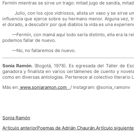
Fermín mientras se sirve un trago: mitad jugo de sandía, mitad
Julio, con los ojos vidriosos, alista un vaso y se sirve un
influencia que ejerce sobre su hermano menor. Alguna vez, tr
el dorado, a descubrir por qué diablos la vida es una experien
—Fermín, con mamá aquí todo sería distinto, ella era la rein
podemos fallar de nuevo.
—No, no fallaremos de nuevo.
Sonia Ramón.
(Bogotá, 1978). Es egresada del Taller de Esc
ganadora y finalista en varios certámenes de cuento y novela 
como en diversas antologías. Pertenece al colectivo literari
Más en:
www.soniaramon.com
/
Instagram: @sonia_ramon
Sonia Ramón
Artículo anterior
Poemas de Adrián Chaurán.
Artículo siguient