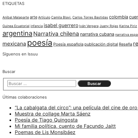
ETIQUETAS
colombia
cue
arte
Aníbal Malaparte
Artículo
Camila Blavi.
Carlos Torres Bastidas
isabel guerrero
Guinea Ecuatorial
infancia
Iván Vergara
Juany Rojas
Karina Piriz
argentina
Narrativa chilena
narrativa cubana
narrativa espa
poesía
re
mexicana
Poesía española
publicación digital
Reseña
Síguenos en Issuu
Buscar
Últimas colaboraciones
“La cabalgata del circo”; una película del cine de oro
Muestra de collage Marta Sáenz
Poesía de Tiago Quingosta
Mi familia política, cuento de Facundo Jaitt
Poemas de Lis Monsibáez