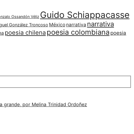
Guido Schiappacasse
nzalo Ossandón Véliz
narrativa
México
narrativa
guel González Troncoso
poesia colombiana
poesia chilena
poesia
na
alla grande, por Melina Trinidad Ordoñez