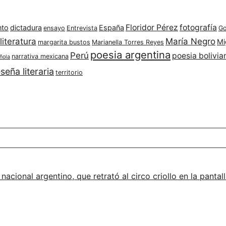
Floridor Pérez
fotografía
nto
dictadura
España
ensayo
Entrevista
Go
literatura
María Negro
Mi
margarita bustos
Marianella Torres Reyes
poesia argentina
Perú
poesia bolivia
narrativa mexicana
ñola
seña literaria
territorio
 nacional argentino, que retrató al circo criollo en la pant