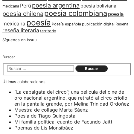
poesia argentina
Perú
poesia boliviana
mexicana
poesia colombiana
poesia chilena
poesia
poesía
mexicana
Poesía española
publicación digital
Reseña
reseña literaria
territorio
Síguenos en Issuu
Buscar
Últimas colaboraciones
“La cabalgata del circo”; una película del cine de
oro nacional argentino, que retrató al circo criollo
en la pantalla grande, por Melina Trinidad Ordoñez
Muestra de collage Marta Sáenz
Poesía de Tiago Quingosta
Mi familia política, cuento de Facundo Jaitt
Poemas de Lis Monsibáez