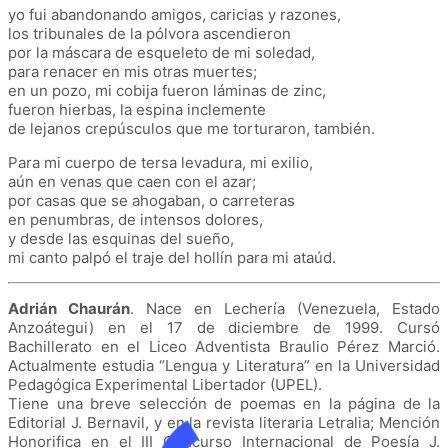
yo fui abandonando amigos, caricias y razones,
los tribunales de la pólvora ascendieron
por la máscara de esqueleto de mi soledad,
para renacer en mis otras muertes;
en un pozo, mi cobija fueron láminas de zinc,
fueron hierbas, la espina inclemente
de lejanos crepúsculos que me torturaron, también.
Para mi cuerpo de tersa levadura, mi exilio,
aún en venas que caen con el azar;
por casas que se ahogaban, o carreteras
en penumbras, de intensos dolores,
y desde las esquinas del sueño,
mi canto palpó el traje del hollín para mi ataúd.
Adrián Chaurán
. Nace en Lechería (Venezuela, Estado
Anzoátegui) en el 17 de diciembre de 1999. Cursó
Bachillerato en el Liceo Adventista Braulio Pérez Marció.
Actualmente estudia “Lengua y Literatura” en la Universidad
Pedagógica Experimental Libertador (UPEL).
Tiene una breve selección de poemas en la página de la
Editorial J. Bernavil, y en la revista literaria Letralia; Mención
Honorifica en el III Concurso Internacional de Poesía J.