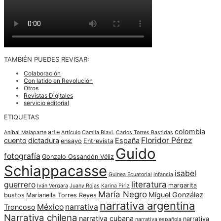
TAMBIÉN PUEDES REVISAR:
Colaboración
Con latido en Revolución
Otros
Revistas Digitales
servicio editorial
ETIQUETAS
colombia
arte
Aníbal Malaparte
Artículo
Camila Blavi.
Carlos Torres Bastidas
Floridor Pérez
cuento
dictadura
España
ensayo
Entrevista
Guido
fotografía
Gonzalo Ossandón Véliz
Schiappacasse
isabel
Guinea Ecuatorial
infancia
literatura
guerrero
margarita
Iván Vergara
Juany Rojas
Karina Piriz
María Negro
Miguel González
bustos
Marianella Torres Reyes
narrativa argentina
México
narrativa
Troncoso
Narrativa chilena
narrativa cubana
narrativa
narrativa española