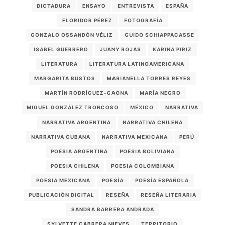
DICTADURA
ENSAYO
ENTREVISTA
ESPAÑA
FLORIDOR PÉREZ
FOTOGRAFÍA
GONZALO OSSANDÓN VÉLIZ
GUIDO SCHIAPPACASSE
ISABEL GUERRERO
JUANY ROJAS
KARINA PIRIZ
LITERATURA
LITERATURA LATINOAMERICANA
MARGARITA BUSTOS
MARIANELLA TORRES REYES
MARTÍN RODRÍGUEZ-GAONA
MARÍA NEGRO
MIGUEL GONZÁLEZ TRONCOSO
MÉXICO
NARRATIVA
NARRATIVA ARGENTINA
NARRATIVA CHILENA
NARRATIVA CUBANA
NARRATIVA MEXICANA
PERÚ
POESIA ARGENTINA
POESIA BOLIVIANA
POESIA CHILENA
POESIA COLOMBIANA
POESIA MEXICANA
POESÍA
POESÍA ESPAÑOLA
PUBLICACIÓN DIGITAL
RESEÑA
RESEÑA LITERARIA
SANDRA BARRERA ANDRADA
SYLVETTE CABRERA NIEVES
TERRITORIO