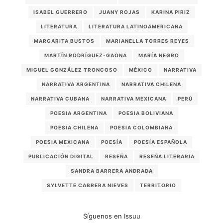
ISABEL GUERRERO
JUANY ROJAS
KARINA PIRIZ
LITERATURA
LITERATURA LATINOAMERICANA
MARGARITA BUSTOS
MARIANELLA TORRES REYES
MARTÍN RODRÍGUEZ-GAONA
MARÍA NEGRO
MIGUEL GONZÁLEZ TRONCOSO
MÉXICO
NARRATIVA
NARRATIVA ARGENTINA
NARRATIVA CHILENA
NARRATIVA CUBANA
NARRATIVA MEXICANA
PERÚ
POESIA ARGENTINA
POESIA BOLIVIANA
POESIA CHILENA
POESIA COLOMBIANA
POESIA MEXICANA
POESÍA
POESÍA ESPAÑOLA
PUBLICACIÓN DIGITAL
RESEÑA
RESEÑA LITERARIA
SANDRA BARRERA ANDRADA
SYLVETTE CABRERA NIEVES
TERRITORIO
Síguenos en Issuu