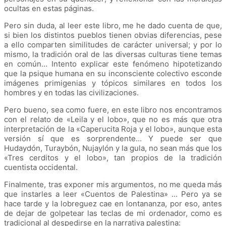
ocultas en estas páginas.
Pero sin duda, al leer este libro, me he dado cuenta de que,
si bien los distintos pueblos tienen obvias diferencias, pese
a ello comparten similitudes de carácter universal; y por lo
mismo, la tradición oral de las diversas culturas tiene temas
en común… Intento explicar este fenómeno hipotetizando
que la psique humana en su inconsciente colectivo esconde
imágenes primigenias y tópicos similares en todos los
hombres y en todas las civilizaciones.
Pero bueno, sea como fuere, en este libro nos encontramos
con el relato de
«
Leila y el lobo
»
, que no es más que otra
interpretación de la
«
Caperucita Roja y el lobo
», aunque esta
versión sí que es sorprendente
… Y puede ser que
Hudaydón, Turaybón, Nujaylón y la gula, no sean más que los
«
Tres cerditos y el lobo
»
, tan propios de la tradición
cuentista occidental.
Finalmente, tras exponer mis argumentos, no me queda más
que instarles a leer
«
Cuentos de Palestina
»
… Pero ya se
hace tarde y la lobreguez cae en lontananza, por eso, antes
de dejar de golpetear las teclas de mi ordenador, como es
tradicional al despedirse en la narrativa palestina: