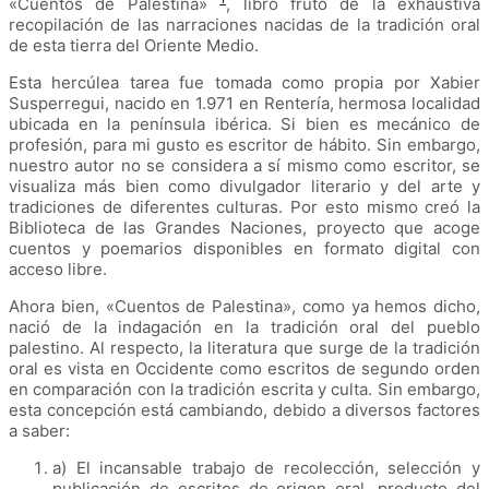
«
Cuentos de Palestina
»
, libro fruto de la exhaustiva
recopilación de las narraciones nacidas de la tradición oral
de esta tierra del Oriente Medio.
Esta hercúlea tarea fue tomada como propia por Xabier
Susperregui, nacido en 1.971 en Rentería, hermosa localidad
ubicada en la península ibérica. Si bien es mecánico de
profesión, para mi gusto es escritor de hábito. Sin embargo,
nuestro autor no se considera a sí mismo como escritor, se
visualiza más bien como divulgador literario y del arte y
tradiciones de diferentes culturas. Por esto mismo creó la
Biblioteca de las Grandes Naciones, proyecto que acoge
cuentos y poemarios disponibles en formato digital con
acceso libre.
Ahora bien,
«
Cuentos de Palestina
»
, como ya hemos dicho,
nació de la indagación en la tradición oral del pueblo
palestino. Al respecto, la literatura que surge de la tradición
oral es vista en Occidente como escritos de segundo orden
en comparación con la tradición escrita y culta. Sin embargo,
esta concepción está cambiando, debido a diversos factores
a saber:
a) El incansable trabajo de recolección, selección y
publicación de escritos de origen oral, producto del