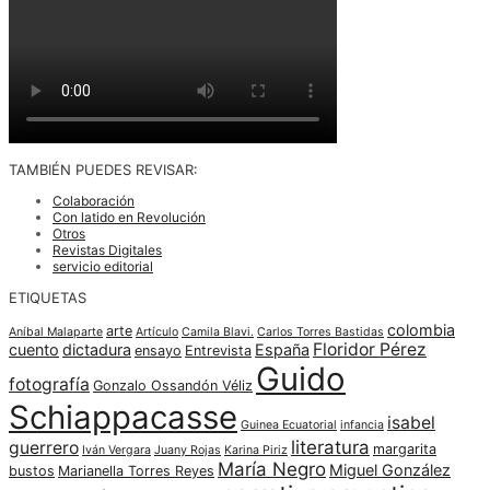
TAMBIÉN PUEDES REVISAR:
Colaboración
Con latido en Revolución
Otros
Revistas Digitales
servicio editorial
ETIQUETAS
colombia
arte
Aníbal Malaparte
Artículo
Camila Blavi.
Carlos Torres Bastidas
Floridor Pérez
cuento
dictadura
España
ensayo
Entrevista
Guido
fotografía
Gonzalo Ossandón Véliz
Schiappacasse
isabel
Guinea Ecuatorial
infancia
literatura
guerrero
margarita
Iván Vergara
Juany Rojas
Karina Piriz
María Negro
Miguel González
bustos
Marianella Torres Reyes