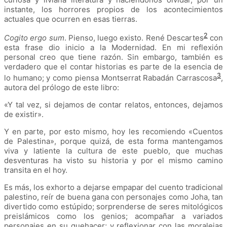
instante, los horrores propios de los acontecimientos
actuales que ocurren en esas tierras.
2
Cogito ergo sum
. Pienso, luego existo. René Descartes
con
esta frase dio inicio a la Modernidad. En mi reflexión
personal creo que tiene razón. Sin embargo, también es
verdadero que el contar historias es parte de la esencia de
3
lo humano; y como piensa Montserrat Rabadán Carrascosa
,
autora del prólogo de este libro:
«
Y tal vez, si dejamos de contar relatos, entonces, dejamos
de existir
».
Y en parte, por esto mismo, hoy les recomiendo
«
Cuentos
de Palestina
»
, porque quizá, de esta forma mantengamos
viva y latiente la cultura de este pueblo, que muchas
desventuras ha visto su historia y por el mismo camino
transita en el hoy.
Es más, los exhorto a dejarse empapar del cuento tradicional
palestino, reír de buena gana con personajes como Joha, tan
divertido como estúpido; sorprenderse de seres mitológicos
preislámicos como los genios; acompañar a variados
personajes en su quehacer; y reflexionar con las moralejas