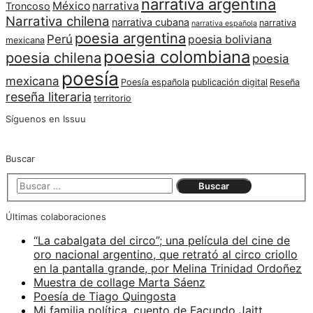
narrativa argentina
México
narrativa
Troncoso
Narrativa chilena
narrativa cubana
narrativa
narrativa española
poesia argentina
Perú
poesia boliviana
mexicana
poesia colombiana
poesia chilena
poesia
poesía
mexicana
Poesía española
publicación digital
Reseña
reseña literaria
territorio
Síguenos en Issuu
Buscar
Últimas colaboraciones
“La cabalgata del circo”; una película del cine de
oro nacional argentino, que retrató al circo criollo
en la pantalla grande, por Melina Trinidad Ordoñez
Muestra de collage Marta Sáenz
Poesía de Tiago Quingosta
Mi familia política, cuento de Facundo Jaitt