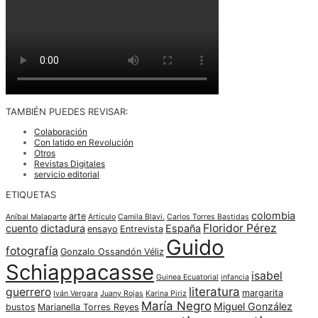
TAMBIÉN PUEDES REVISAR:
Colaboración
Con latido en Revolución
Otros
Revistas Digitales
servicio editorial
ETIQUETAS
colombia
arte
Aníbal Malaparte
Artículo
Camila Blavi.
Carlos Torres Bastidas
Floridor Pérez
cuento
dictadura
España
ensayo
Entrevista
Guido
fotografía
Gonzalo Ossandón Véliz
Schiappacasse
isabel
Guinea Ecuatorial
infancia
literatura
guerrero
margarita
Iván Vergara
Juany Rojas
Karina Piriz
María Negro
Miguel González
bustos
Marianella Torres Reyes