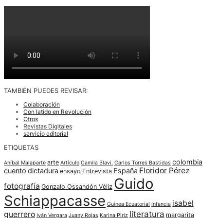
TAMBIÉN PUEDES REVISAR:
Colaboración
Con latido en Revolución
Otros
Revistas Digitales
servicio editorial
ETIQUETAS
colombia
arte
Aníbal Malaparte
Artículo
Camila Blavi.
Carlos Torres Bastidas
Floridor Pérez
cuento
dictadura
España
ensayo
Entrevista
Guido
fotografía
Gonzalo Ossandón Véliz
Schiappacasse
isabel
Guinea Ecuatorial
infancia
literatura
guerrero
margarita
Iván Vergara
Juany Rojas
Karina Piriz