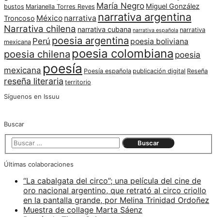
María Negro
Miguel González
bustos
Marianella Torres Reyes
narrativa argentina
México
narrativa
Troncoso
Narrativa chilena
narrativa cubana
narrativa
narrativa española
poesia argentina
Perú
poesia boliviana
mexicana
poesia colombiana
poesia chilena
poesia
poesía
mexicana
Poesía española
publicación digital
Reseña
reseña literaria
territorio
Síguenos en Issuu
Buscar
Últimas colaboraciones
“La cabalgata del circo”; una película del cine de
oro nacional argentino, que retrató al circo criollo
en la pantalla grande, por Melina Trinidad Ordoñez
Muestra de collage Marta Sáenz