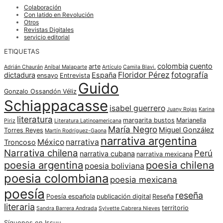
Colaboración
Con latido en Revolución
Otros
Revistas Digitales
servicio editorial
ETIQUETAS
colombia
cuento
arte
Adrián Chaurán
Aníbal Malaparte
Artículo
Camila Blavi.
Floridor Pérez
fotografía
dictadura
España
ensayo
Entrevista
Guido
Gonzalo Ossandón Véliz
Schiappacasse
isabel guerrero
Juany Rojas
Karina
literatura
margarita bustos
Marianella
Piriz
Literatura Latinoamericana
María Negro
Miguel González
Torres Reyes
Martín Rodríguez-Gaona
narrativa argentina
México
narrativa
Troncoso
Narrativa chilena
Perú
narrativa cubana
narrativa mexicana
poesia argentina
poesia chilena
poesia boliviana
poesia colombiana
poesia mexicana
poesía
reseña
Poesía española
publicación digital
Reseña
literaria
territorio
Sandra Barrera Andrada
Sylvette Cabrera Nieves
Síguenos en Issuu