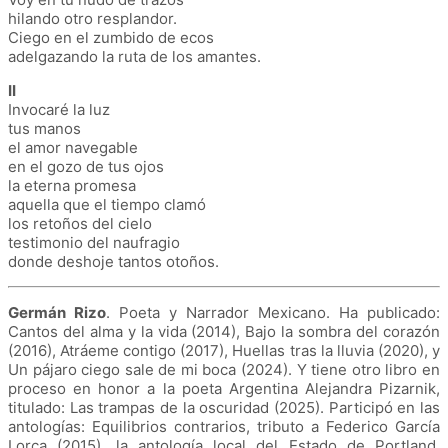
hilando otro resplandor.
Ciego en el zumbido de ecos
adelgazando la ruta de los amantes.
II
Invocaré la luz
tus manos
el amor navegable
en el gozo de tus ojos
la eterna promesa
aquella que el tiempo clamó
los retoños del cielo
testimonio del naufragio
donde deshoje tantos otoños.
Germán Rizo
. Poeta y Narrador Mexicano. Ha publicado:
Cantos del alma y la vida (2014), Bajo la sombra del corazón
(2016), Atráeme contigo (2017), Huellas tras la lluvia (2020), y
Un pájaro ciego sale de mi boca (2024). Y tiene otro libro en
proceso en honor a la poeta Argentina Alejandra Pizarnik,
titulado: Las trampas de la oscuridad (2025). Participó en las
antologías: Equilibrios contrarios, tributo a Federico García
Lorca (2015), la antología local del Estado de Portland,