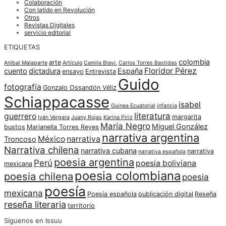
Colaboración
Con latido en Revolución
Otros
Revistas Digitales
servicio editorial
ETIQUETAS
colombia
arte
Aníbal Malaparte
Artículo
Camila Blavi.
Carlos Torres Bastidas
Floridor Pérez
cuento
dictadura
España
ensayo
Entrevista
Guido
fotografía
Gonzalo Ossandón Véliz
Schiappacasse
isabel
Guinea Ecuatorial
infancia
literatura
guerrero
margarita
Iván Vergara
Juany Rojas
Karina Piriz
María Negro
Miguel González
bustos
Marianella Torres Reyes
narrativa argentina
México
narrativa
Troncoso
Narrativa chilena
narrativa cubana
narrativa
narrativa española
poesia argentina
Perú
poesia boliviana
mexicana
poesia colombiana
poesia chilena
poesia
poesía
mexicana
Poesía española
publicación digital
Reseña
reseña literaria
territorio
Síguenos en Issuu