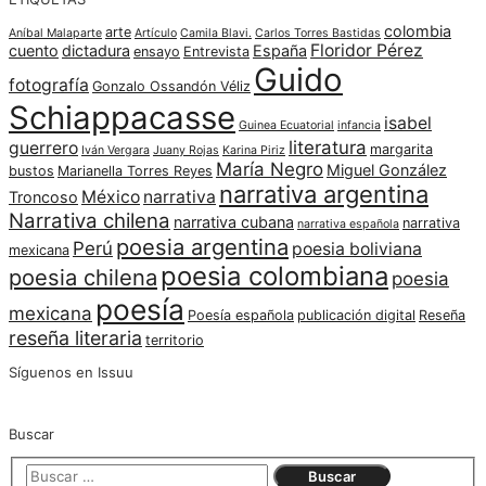
colombia
arte
Aníbal Malaparte
Artículo
Camila Blavi.
Carlos Torres Bastidas
Floridor Pérez
cuento
dictadura
España
ensayo
Entrevista
Guido
fotografía
Gonzalo Ossandón Véliz
Schiappacasse
isabel
Guinea Ecuatorial
infancia
literatura
guerrero
margarita
Iván Vergara
Juany Rojas
Karina Piriz
María Negro
Miguel González
bustos
Marianella Torres Reyes
narrativa argentina
México
narrativa
Troncoso
Narrativa chilena
narrativa cubana
narrativa
narrativa española
poesia argentina
Perú
poesia boliviana
mexicana
poesia colombiana
poesia chilena
poesia
poesía
mexicana
Poesía española
publicación digital
Reseña
reseña literaria
territorio
Síguenos en Issuu
Buscar