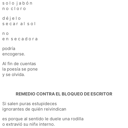
s o l o j a b ó n
n o c l o r o
d é j e l o
s e c a r a l s o l
n o
e n s e c a d o r a
podría
encogerse.
Al fin de cuentas
la poesía se pone
y se olvida.
REMEDIO CONTRA EL BLOQUEO DE ESCRITOR
Si salen puras estupideces
ignorantes de quién reivindican
es porque al sentido le duele una rodilla
o extravió su niñx interno.