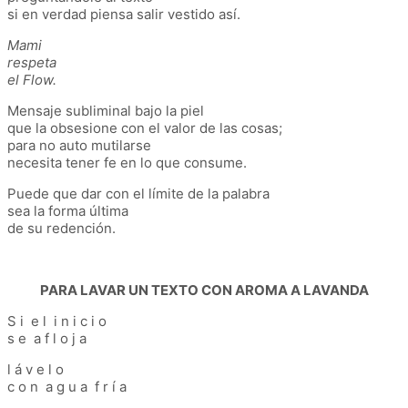
si en verdad piensa salir vestido así.
Mami
respeta
el Flow.
Mensaje subliminal bajo la piel
que la obsesione con el valor de las cosas;
para no auto mutilarse
necesita tener fe en lo que consume.
Puede que dar con el límite de la palabra
sea la forma última
de su redención.
PARA LAVAR UN TEXTO CON AROMA A LAVANDA
S i e l i n i c i o
s e a f l o j a
l á v e l o
c o n a g u a f r í a