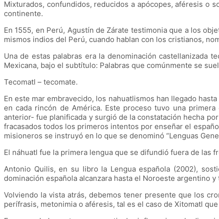
Mixturados, confundidos, reducidos a apócopes, aféresis o s
continente.
En 1555, en Perú, Agustín de Zárate testimonia que a los obj
mismos indios del Perú, cuando hablan con los cristianos, no
Una de estas palabras era la denominación castellanizada te
Mexicana, bajo el subtítulo: Palabras que comúnmente se suel
Tecomatl – tecomate.
En este mar embravecido, los nahuatlismos han llegado hasta
en cada rincón de América. Este proceso tuvo una primera 
anterior- fue planificada y surgió de la constatación hecha po
fracasados todos los primeros intentos por enseñar el español
misioneros se instruyó en lo que se denominó “Lenguas General
El náhuatl fue la primera lengua que se difundió fuera de las f
Antonio Quilis, en su libro la Lengua española (2002), sos
dominación española alcanzara hasta el Noroeste argentino y
Volviendo la vista atrás, debemos tener presente que los cron
perífrasis, metonimia o aféresis, tal es el caso de Xitomatl q