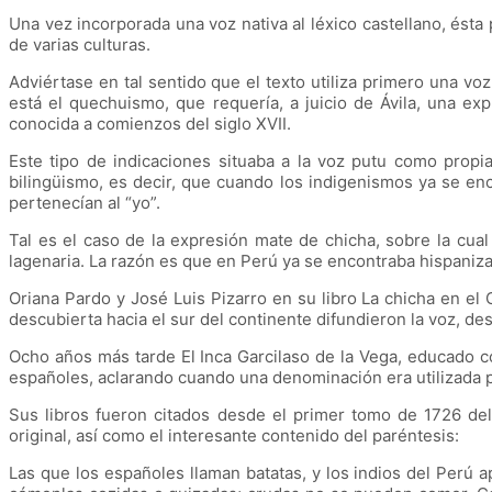
Una vez incorporada una voz nativa al léxico castellano, ést
de varias culturas.
Adviértase en tal sentido que el texto utiliza primero una voz
está el quechuismo, que requería, a juicio de Ávila, una exp
conocida a comienzos del siglo XVII.
Este tipo de indicaciones situaba a la voz putu como propi
bilingüismo, es decir, que cuando los indigenismos ya se en
pertenecían al “yo”.
Tal es el caso de la expresión mate de chicha, sobre la cua
lagenaria. La razón es que en Perú ya se encontraba hispaniz
Oriana Pardo y José Luis Pizarro en su libro La chicha en el 
descubierta hacia el sur del continente difundieron la voz, d
Ocho años más tarde El Inca Garcilaso de la Vega, educado c
españoles, aclarando cuando una denominación era utilizada po
Sus libros fueron citados desde el primer tomo de 1726 del 
original, así como el interesante contenido del paréntesis:
Las que los españoles llaman batatas, y los indios del Perú