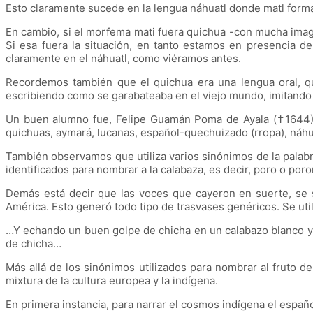
Esto claramente sucede en la lengua náhuatl donde matl forma 
En cambio, si el morfema mati fuera quichua -con mucha imag
Si esa fuera la situación, en tanto estamos en presencia d
claramente en el náhuatl, como viéramos antes.
Recordemos también que el quichua era una lengua oral, qu
escribiendo como se garabateaba en el viejo mundo, imitando l
Un buen alumno fue, Felipe Guamán Poma de Ayala (†1644), na
quichuas, aymará, lucanas, español-quechuizado (rropa), náhuat
También observamos que utiliza varios sinónimos de la palabra 
identificados para nombrar a la calabaza, es decir, poro o po
Demás está decir que las voces que cayeron en suerte, se s
América. Esto generó todo tipo de trasvases genéricos. Se uti
…Y echando un buen golpe de chicha en un calabazo blanco y g
de chicha…
Más allá de los sinónimos utilizados para nombrar al fruto de
mixtura de la cultura europea y la indígena.
En primera instancia, para narrar el cosmos indígena el español