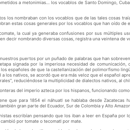
ometidos a metonimias… los vocablos de Santo Domingo, Cuba y
etos los nombraban con los vocablos que de las tales cosas traí
mbran estas cosas generales por los vocablos que han oído de e
comate, la cual ya generaba confusiones por sus múltiples us
en decir nombrando diversas cosas, registra una veintena de vo
 nuestros puertos por un puñado de palabras que han sobreveni
etapa signada por la imperiosa necesidad de comunicación, c
r los españoles de que la castellanización del polimorfismo ling
 a los nativos, se acordó que era más veloz que el español apr
es”, reduciéndose la multiplicidad de dialectos nativos, al chi
ronteras del imperio azteca por los hispanos, funcionando como l
tiene que para 1854 el náhuatl se hablaba desde Zacatecas ha
 también gran parte del Ecuador, Sur de Colombia y Alto Amazo
istas escribían pensando que los iban a leer en España por lo q
ue cambió por tomate o tecomatl por mate.