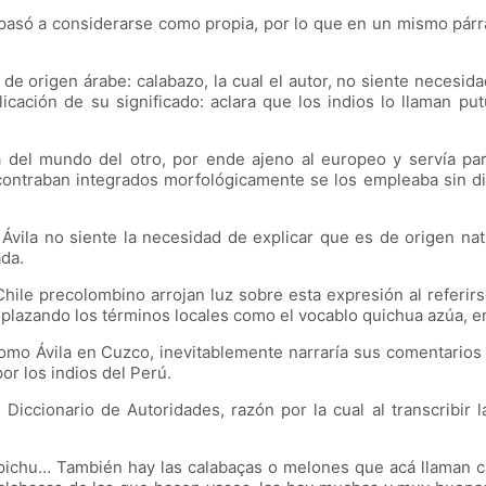
a pasó a considerarse como propia, por lo que en un mismo párr
 de origen árabe: calabazo, la cual el autor, no siente necesid
licación de su significado: aclara que los indios lo llaman p
a del mundo del otro, por ende ajeno al europeo y servía pa
contraban integrados morfológicamente se los empleaba sin di
l Ávila no siente la necesidad de explicar que es de origen n
ada.
Chile precolombino arrojan luz sobre esta expresión al referir
esplazando los términos locales como el vocablo quichua azúa, 
omo Ávila en Cuzco, inevitablemente narraría sus comentarios r
r los indios del Perú.
Diccionario de Autoridades, razón por la cual al transcribir l
 apichu… También hay las calabaças o melones que acá llaman 