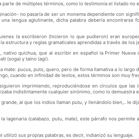
parte de múltiples términos, como lo testimonia el listado no 
inación- no pasaría de ser un monema dependiente con significa
e una lengua aglutinante, dicha palabra debería encontrarse f
ienes la escribieron (hicieron lo que pudieron) eran europeo
a estructura y reglas gramaticales aprendidas a través de los j
tivo quichua, que al escribir en español la Primer Nueva cor
l (soga) y taíno (agí).
mate: pucus, puto, quero, pero de forma llamativa a lo largo del
rongo, cuando en infinidad de textos, estos términos son muy fr
iguieron imprimiendo, reproduciéndose en círculos que las i
lizaba indistintamente cualquier sinónimo, como lo demuestra es
rande, al que los indios llaman putu, y llenándolo bien,.. le d
 la lagenaria (calabazo, putu, mate), este párrafo nos permite a
 utilizó sus propias palabras, es decir, indianizó su lenguaje.