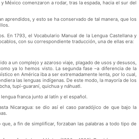
 México comenzaron a rodar, tras la espada, hacia el sur del
an aprendidos, y esto se ha conservado de tal manera, que los
llos.
os. En 1793, el Vocabulario Manual de la Lengua Castellana y
cablos, con su correspondiente traducción, una de ellas era:
do a un complejo y azaroso viaje, plagado de usos y desusos,
omo ya lo hemos visto. La segunda fase –a diferencia de la
üístico en América iba a ser extremadamente lenta, por lo cual,
endiera las lenguas indígenas. De este modo, la mayoría de los
bcha, tupí-guaraní, quichua y náhuatl.
engua franca junto al latín y el español.
sta Nicaragua: se dio así el caso paradójico de que bajo la
nas.
ue, a fin de simplificar, forzaban las palabras a todo tipo de