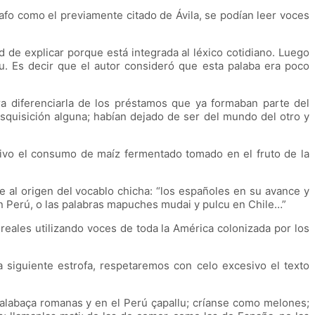
afo como el previamente citado de Ávila, se podían leer voces
ad de explicar porque está integrada al léxico cotidiano. Luego
utu. Es decir que el autor consideró que esta palaba era poco
ra diferenciarla de los préstamos que ya formaban parte del
squisición alguna; habían dejado de ser del mundo del otro y
ativo el consumo de maíz fermentado tomado en el fruto de la
se al origen del vocablo chicha: “los españoles en su avance y
en Perú, o las palabras mapuches mudai y pulcu en Chile…”
eales utilizando voces de toda la América colonizada por los
a siguiente estrofa, respetaremos con celo excesivo el texto
calabaça romanas y en el Perú çapallu; críanse como melones;