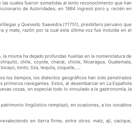
e las cuales fueron sometidas al lento reconocimiento que han
Diccionario de Autoridades, en 1884 ingresó poro y, recién en
 Villegas y Quevedo Saavedra (†1751), presbítero peruano que
y mate, razón por la cual esta última voz fue incluida en el
, la misma ha dejado profundas huellas en la nomenclatura de
hiquito, chile, coyote, chacal, chicle, Nicaragua, Guatemala,
ocayo, tonto, tiza, tequila, zoquete, …
dos los tiempos, los dialectos geográficos han sido penetrados
los primeros navegantes. Estos, al desembarcar en La Española
as cosas, en especial todo lo vinculado a la gastronomía, la
patrimonio lingüístico remplazó, en ocasiones, a los vocablos
valeciendo en tierra firme, entre otros: maíz, ají, cacique,