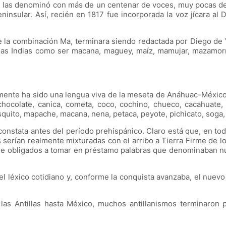
 se las denominó con más de un centenar de voces, muy pocas d
nsular. Así, recién en 1817 fue incorporada la voz jícara al 
ue la combinación Ma, terminara siendo redactada por Diego de
las Indias como ser macana, maguey, maíz, mamujar, mazamorra 
camente ha sido una lengua viva de la meseta de Anáhuac-México
hocolate, canica, cometa, coco, cochino, chueco, cacahuate, c
quito, mapache, macana, nena, petaca, peyote, pichicato, soga, t
constata antes del período prehispánico. Claro está que, en to
as serían realmente mixturadas con el arribo a Tierra Firme de 
 obligados a tomar en préstamo palabras que denominaban nuev
 léxico cotidiano y, conforme la conquista avanzaba, el nuevo 
as Antillas hasta México, muchos antillanismos terminaron pre