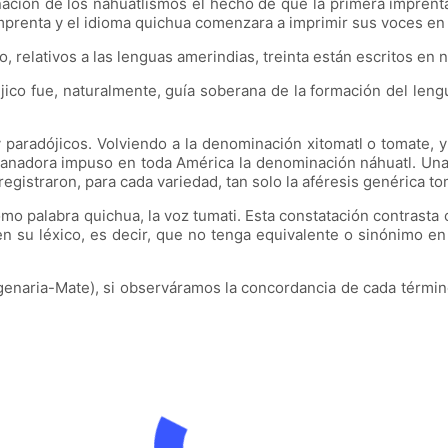
minación de los nahuatlismos el hecho de que la primera impren
mprenta y el idioma quichua comenzara a imprimir sus voces en
, relativos a las lenguas amerindias, treinta están escritos en n
co fue, naturalmente, guía soberana de la formación del lenguaj
paradójicos. Volviendo a la denominación xitomatl o tomate, y 
planadora impuso en toda América la denominación náhuatl. Una 
gistraron, para cada variedad, tan solo la aféresis genérica to
omo palabra quichua, la voz tumati. Esta constatación contrasta
n su léxico, es decir, que no tenga equivalente o sinónimo e
agenaria-Mate), si observáramos la concordancia de cada término