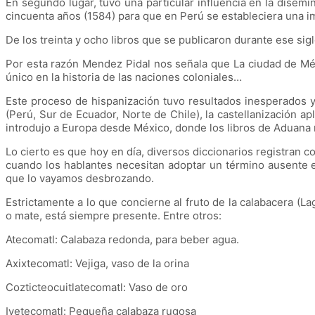
En segundo lugar, tuvo una particular influencia en la dise
cincuenta años (1584) para que en Perú se estableciera una i
De los treinta y ocho libros que se publicaron durante ese siglo
Por esta razón Mendez Pidal nos señala que La ciudad de Méji
único en la historia de las naciones coloniales…
Este proceso de hispanización tuvo resultados inesperados y 
(Perú, Sur de Ecuador, Norte de Chile), la castellanización a
introdujo a Europa desde México, donde los libros de Aduana re
Lo cierto es que hoy en día, diversos diccionarios registran c
cuando los hablantes necesitan adoptar un término ausente e
que lo vayamos desbrozando.
Estrictamente a lo que concierne al fruto de la calabacera (L
o mate, está siempre presente. Entre otros:
Atecomatl: Calabaza redonda, para beber agua.
Axixtecomatl: Vejiga, vaso de la orina
Cozticteocuitlatecomatl: Vaso de oro
Iyetecomatl: Pequeña calabaza rugosa