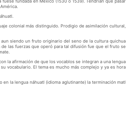
ta fuese fundada en México (1530 o 1539). Tendrían que pasar
 América.
áhuatl.
e colonial más distinguido. Prodigio de asimilación cultural,
aun siendo un fruto originario del seno de la cultura quichua
de las fuerzas que operó para tal difusión fue que el fruto se
mate.
 con la afirmación de que los vocablos se integran a una lengua
n su vocabulario. El tema es mucho más complejo y ya es hora
 en la lengua náhuatl (idioma aglutinante) la terminación matl