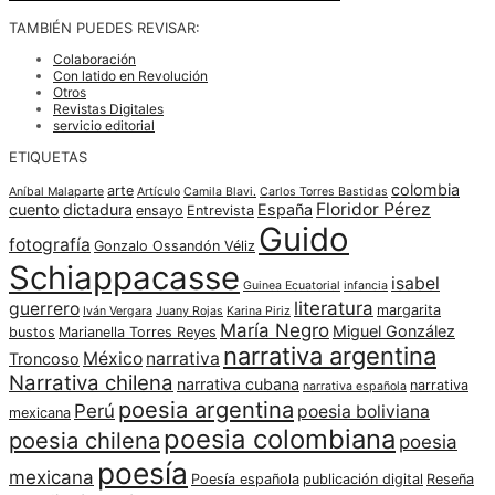
TAMBIÉN PUEDES REVISAR:
Colaboración
Con latido en Revolución
Otros
Revistas Digitales
servicio editorial
ETIQUETAS
colombia
arte
Aníbal Malaparte
Artículo
Camila Blavi.
Carlos Torres Bastidas
Floridor Pérez
cuento
dictadura
España
ensayo
Entrevista
Guido
fotografía
Gonzalo Ossandón Véliz
Schiappacasse
isabel
Guinea Ecuatorial
infancia
literatura
guerrero
margarita
Iván Vergara
Juany Rojas
Karina Piriz
María Negro
Miguel González
bustos
Marianella Torres Reyes
narrativa argentina
México
narrativa
Troncoso
Narrativa chilena
narrativa cubana
narrativa
narrativa española
poesia argentina
Perú
poesia boliviana
mexicana
poesia colombiana
poesia chilena
poesia
poesía
mexicana
Poesía española
publicación digital
Reseña