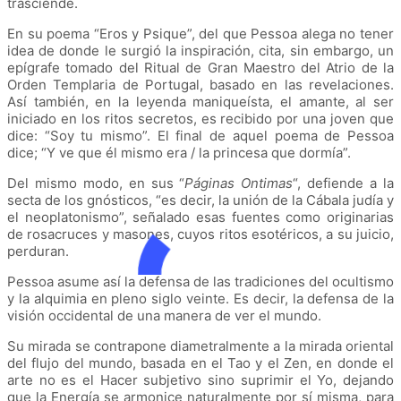
trasciende.
En su poema “Eros y Psique”, del que Pessoa alega no tener
idea de donde le surgió la inspiración, cita, sin embargo, un
epígrafe tomado del Ritual de Gran Maestro del Atrio de la
Orden Templaria de Portugal, basado en las revelaciones.
Así también, en la leyenda maniqueísta, el amante, al ser
iniciado en los ritos secretos, es recibido por una joven que
dice: “Soy tu mismo”. El final de aquel poema de Pessoa
dice; “Y ve que él mismo era / la princesa que dormía”.
Del mismo modo, en sus “
Páginas Ontimas
“, defiende a la
secta de los gnósticos, “es decir, la unión de la Cábala judía y
el neoplatonismo”, señalado esas fuentes como originarias
de rosacruces y masones, cuyos ritos esotéricos, a su juicio,
perduran.
Pessoa asume así la defensa de las tradiciones del ocultismo
y la alquimia en pleno siglo veinte. Es decir, la defensa de la
visión occidental de una manera de ver el mundo.
Su mirada se contrapone diametralmente a la mirada oriental
del flujo del mundo, basada en el Tao y el Zen, en donde el
arte no es el Hacer subjetivo sino suprimir el Yo, dejando
que la Energía se armonice naturalmente por sí misma, para