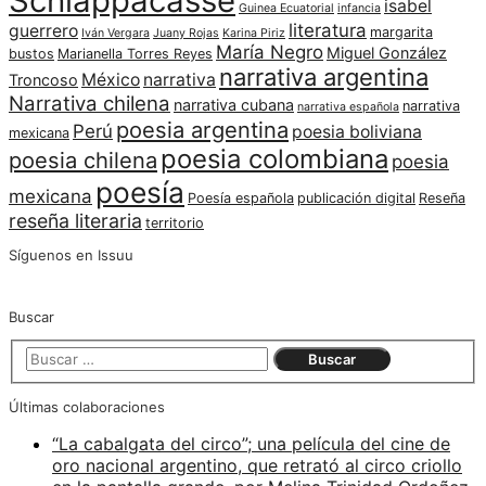
Schiappacasse
isabel
Guinea Ecuatorial
infancia
literatura
guerrero
margarita
Iván Vergara
Juany Rojas
Karina Piriz
María Negro
Miguel González
bustos
Marianella Torres Reyes
narrativa argentina
México
narrativa
Troncoso
Narrativa chilena
narrativa cubana
narrativa
narrativa española
poesia argentina
Perú
poesia boliviana
mexicana
poesia colombiana
poesia chilena
poesia
poesía
mexicana
Poesía española
publicación digital
Reseña
reseña literaria
territorio
Síguenos en Issuu
Buscar
Últimas colaboraciones
“La cabalgata del circo”; una película del cine de
oro nacional argentino, que retrató al circo criollo