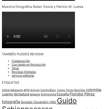
Muestra fotográfica Ruber Osoria y Patricio M. Lueiza
TAMBIÉN PUEDES REVISAR:
Colaboración
Con latido en Revolución
Otros
Revistas Digitales
servicio editorial
ETIQUETAS
colombia
arte
Aníbal Malaparte
Artículo
Camila Blavi.
Carlos Torres Bastidas
Floridor Pérez
cuento
dictadura
España
ensayo
Entrevista
Guido
fotografía
Gonzalo Ossandón Véliz