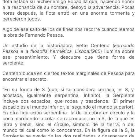
flota estaba su archienemigo Bobadilla que, haciendo honor
a la resonancia de su nombre, desoyó la advertencia. Pocas
horas después, la flota entró en una enorme tormenta y
perecieron todos.
Algo de ese salto de los delfines nos recorre cuando leemos
la obra de Fernando Pessoa.
Un estudio de la historiadora Ivette Centeno
(Fernando
Pessoa e a filosofia hermética. Lisboa.1985
) ilumina sobre
ese presentimiento. Y descubre que tiene forma de
serpiente.
Centeno bucea en ciertos textos marginales de Pessoa para
encontrar el secreto.
“En su forma de S (que, si se considera cerrada, es 8, y,
acostada, igualmente serpentina, Infinito), la Serpiente
incluye dos espacios, que rodea y trasciende. (El primer
espacio es el mundo inferior, el segundo el mundo superior).
En otra figuración serpentina- la de la cobra en círculo y la
boca mordiendo la cola- se reproduce, no la S, de la que es
letra y señal, sino el círculo, símbolo de la tierra, o del
mundo tal cual como lo conocemos. En la figura de la S, la
Serpiente se evade de las dos realidades y desaparece de