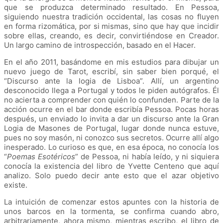
que se produzca determinado resultado. En Pessoa,
siguiendo nuestra tradición occidental, las cosas no fluyen
en forma rizomática, por si mismas, sino que hay que incidir
sobre ellas, creando, es decir, convirtiéndose en Creador.
Un largo camino de introspección, basado en el Hacer.
En el año 2011, basándome en mis estudios para dibujar un
nuevo juego de Tarot, escribí, sin saber bien porqué, el
“Discurso ante la logia de Lisboa”. Allí, un argentino
desconocido llega a Portugal y todos le piden autógrafos. Él
no acierta a comprender con quién lo confunden. Parte de la
acción ocurre en el bar donde escribía Pessoa. Pocas horas
después, un enviado lo invita a dar un discurso ante la Gran
Logia de Masones de Portugal, lugar donde nunca estuve,
pues no soy masón, ni conozco sus secretos. Ocurre allí algo
inesperado. Lo curioso es que, en esa época, no conocía los
“
Poemas Esotéricos
” de Pessoa, ni había leído, y ni siquiera
conocía la existencia del libro de Yvette Centeno que aquí
analizo. Solo puedo decir ante esto que el azar objetivo
existe.
La intuición de comenzar estos apuntes con la historia de
unos barcos en la tormenta, se confirma cuando abro,
arbitrariamente, ahora mismo, mientras escribo, el libro de