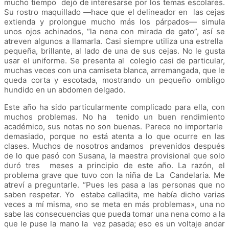
mucho tiempo dejó de interesarse por los temas escolares.
Su rostro maquillado —hace que el delineador en las cejas
extienda y prolongue mucho más los párpados— simula
unos ojos achinados, “la nena con mirada de gato”, así se
atreven algunos a llamarla. Casi siempre utiliza una estrella
pequeña, brillante, al lado de una de sus cejas. No le gusta
usar el uniforme. Se presenta al colegio casi de particular,
muchas veces con una camiseta blanca, arremangada, que le
queda corta y escotada, mostrando un pequeño ombligo
hundido en un abdomen delgado.
Este año ha sido particularmente complicado para ella, con
muchos problemas. No ha tenido un buen rendimiento
académico, sus notas no son buenas. Parece no importarle
demasiado, porque no está atenta a lo que ocurre en las
clases. Muchos de nosotros andamos prevenidos después
de lo que pasó con Susana, la maestra provisional que solo
duró tres meses a principio de este año. La razón, el
problema grave que tuvo con la niña de La Candelaria. Me
atreví a preguntarle. “Pues les pasa a las personas que no
saben respetar. Yo estaba calladita, me había dicho varias
veces a mí misma, «no se meta en más problemas», una no
sabe las consecuencias que pueda tomar una nena como a la
que le puse la mano la vez pasada; eso es un voltaje andar