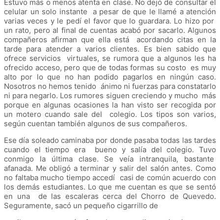
Estuvo más o menos atenta en clase. No dejó de consultar el
celular un solo instante a pesar de que le llamé a atención
varias veces y le pedí el favor que lo guardara. Lo hizo por
un rato, pero al final de cuentas acabó por sacarlo. Algunos
compañeros afirman que ella está acordando citas en la
tarde para atender a varios clientes. Es bien sabido que
ofrece servicios virtuales, se rumora que a algunos les ha
ofrecido acceso, pero que de todas formas su costo es muy
alto por lo que no han podido pagarlos en ningún caso.
Nosotros no hemos tenido ánimo ni fuerzas para constatarlo
ni para negarlo. Los rumores siguen creciendo y mucho más
porque en algunas ocasiones la han visto ser recogida por
un motero cuando sale del colegio. Los tipos son varios,
según cuentan también algunos de sus compañeros.
Ese día soleado caminaba por donde pasaba todas las tardes
cuando el tiempo era bueno y salía del colegio. Tuvo
conmigo la última clase. Se veía intranquila, bastante
afanada. Me obligó a terminar y salir del salón antes. Como
no faltaba mucho tiempo accedí casi de común acuerdo con
los demás estudiantes. Lo que me cuentan es que se sentó
en una de las escaleras cerca del Chorro de Quevedo.
Seguramente, sacó un pequeño cigarrillo de