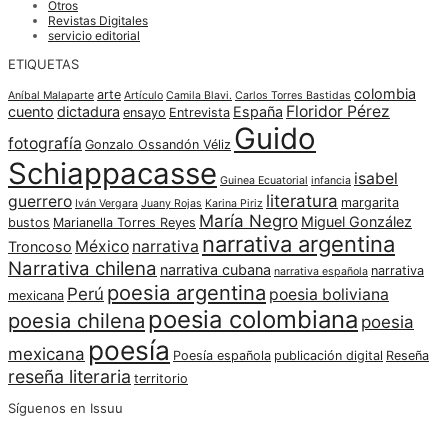
Otros
Revistas Digitales
servicio editorial
ETIQUETAS
colombia
arte
Aníbal Malaparte
Artículo
Camila Blavi.
Carlos Torres Bastidas
Floridor Pérez
cuento
dictadura
España
ensayo
Entrevista
Guido
fotografía
Gonzalo Ossandón Véliz
Schiappacasse
isabel
Guinea Ecuatorial
infancia
literatura
guerrero
margarita
Iván Vergara
Juany Rojas
Karina Piriz
María Negro
Miguel González
bustos
Marianella Torres Reyes
narrativa argentina
México
narrativa
Troncoso
Narrativa chilena
narrativa cubana
narrativa
narrativa española
poesia argentina
Perú
poesia boliviana
mexicana
poesia colombiana
poesia chilena
poesia
poesía
mexicana
Poesía española
publicación digital
Reseña
reseña literaria
territorio
Síguenos en Issuu