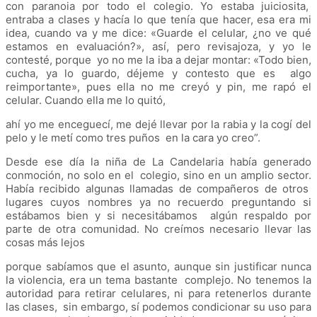
con paranoia por todo el colegio. Yo estaba juiciosita,
entraba a clases y hacía lo que tenía que hacer, esa era mi
idea, cuando va y me dice: «Guarde el celular, ¿no ve qué
estamos en evaluación?», así, pero revisajoza, y yo le
contesté, porque yo no me la iba a dejar montar: «Todo bien,
cucha, ya lo guardo, déjeme y contesto que es algo
reimportante», pues ella no me creyó y pin, me rapó el
celular. Cuando ella me lo quitó,
ahí yo me enceguecí, me dejé llevar por la rabia y la cogí del
pelo y le metí como tres puños en la cara yo creo”.
Desde ese día la niña de La Candelaria había generado
conmoción, no solo en el colegio, sino en un amplio sector.
Había recibido algunas llamadas de compañeros de otros
lugares cuyos nombres ya no recuerdo preguntando si
estábamos bien y si necesitábamos algún respaldo por
parte de otra comunidad. No creímos necesario llevar las
cosas más lejos
porque sabíamos que el asunto, aunque sin justificar nunca
la violencia, era un tema bastante complejo. No tenemos la
autoridad para retirar celulares, ni para retenerlos durante
las clases, sin embargo, sí podemos condicionar su uso para