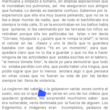
marihuana y empezó a fumarlo, en amplias aspiraciones que
le inundaban los pulmones, así me aseguraron sus amigos
que fumaba. Lo demás es bastante confuso. Sabemos por la
experiencia que ella era muy buena peleando, que no se la
iba a dejar montar de nadie, que de todo el bachillerato era
siempre la más calle. Si se la encontraban en los baños había
que quitarse; si iba caminando por las terrazas los niños se
retiraban porque ella les pellizcaba las tetas o les decía
“Córrase, hijueputa o ¿quiere que le rompa la jeta?”; si tenía
el celular en las clases y uno le decía que lo guardara
bastaba con que dijera “Ya en un momento”, para que
quedara claro que no lo iba a guardar y que no iba a hacer
ninguna de las actividades que estaba escritas en el tablero,
“al menos tómele foto”, le decía yo para demostrar que todo
no estaba perdido con ella, que podía haber una tregua, que
podía lograr que por lo menos anotara algo o que pensara
en otras cosas que no fueran su vida de por las tardes
siempre tan llena de violencia.
La cogieron del cabello y la golpearon varias veces contra el
suelo, eso es lo que puede verse en uno de los vídeos que
quedaron grabados. Me sorprendió muchísimo saber que
era vulnerable, verla dominada por la fuerza de alguien. Los
fragmentos e imágenes eran incompletos, pedazos de