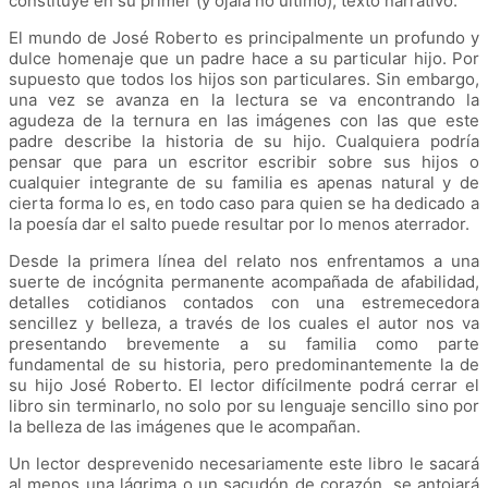
constituye en su primer (y ojalá no último); texto narrativo.
El mundo de José Roberto es principalmente un profundo y
dulce homenaje que un padre hace a su particular hijo. Por
supuesto que todos los hijos son particulares. Sin embargo,
una vez se avanza en la lectura se va encontrando la
agudeza de la ternura en las imágenes con las que este
padre describe la historia de su hijo. Cualquiera podría
pensar que para un escritor escribir sobre sus hijos o
cualquier integrante de su familia es apenas natural y de
cierta forma lo es, en todo caso para quien se ha dedicado a
la poesía dar el salto puede resultar por lo menos aterrador.
Desde la primera línea del relato nos enfrentamos a una
suerte de incógnita permanente acompañada de afabilidad,
detalles cotidianos contados con una estremecedora
sencillez y belleza, a través de los cuales el autor nos va
presentando brevemente a su familia como parte
fundamental de su historia, pero predominantemente la de
su hijo José Roberto. El lector difícilmente podrá cerrar el
libro sin terminarlo, no solo por su lenguaje sencillo sino por
la belleza de las imágenes que le acompañan.
Un lector desprevenido necesariamente este libro le sacará
al menos una lágrima o un sacudón de corazón, se antojará