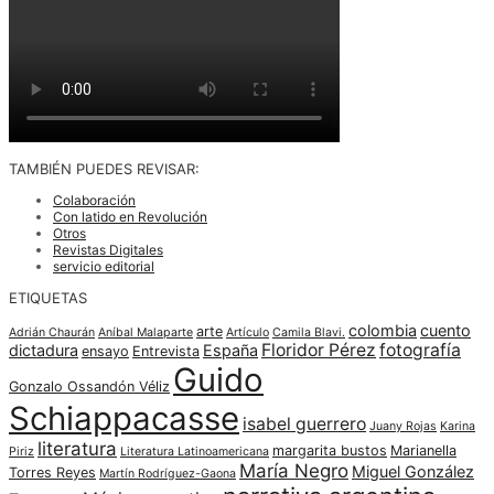
TAMBIÉN PUEDES REVISAR:
Colaboración
Con latido en Revolución
Otros
Revistas Digitales
servicio editorial
ETIQUETAS
colombia
cuento
arte
Adrián Chaurán
Aníbal Malaparte
Artículo
Camila Blavi.
Floridor Pérez
fotografía
dictadura
España
ensayo
Entrevista
Guido
Gonzalo Ossandón Véliz
Schiappacasse
isabel guerrero
Juany Rojas
Karina
literatura
margarita bustos
Marianella
Piriz
Literatura Latinoamericana
María Negro
Miguel González
Torres Reyes
Martín Rodríguez-Gaona