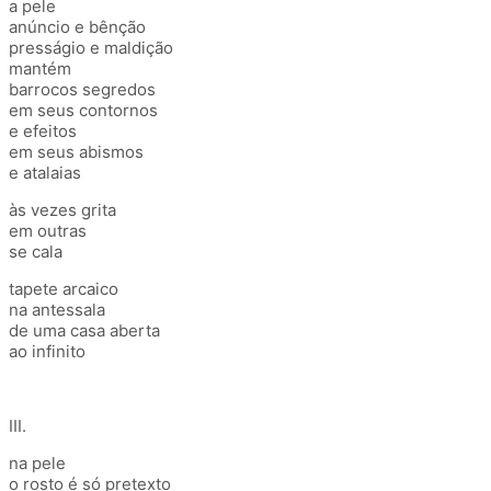
a pele
anúncio e bênção
presságio e maldição
mantém
barrocos segredos
em seus contornos
e efeitos
em seus abismos
e atalaias
às vezes grita
em outras
se cala
tapete arcaico
na antessala
de uma casa aberta
ao infinito
III.
na pele
o rosto é só pretexto