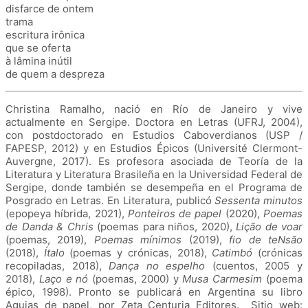
disfarce de ontem
trama
escritura irônica
que se oferta
à lâmina inútil
de quem a despreza
Christina Ramalho, nació en Río de Janeiro y vive
actualmente en Sergipe. Doctora en Letras (UFRJ, 2004),
con postdoctorado en Estudios Caboverdianos (USP /
FAPESP, 2012) y en Estudios Épicos (Université Clermont-
Auvergne, 2017). Es profesora asociada de Teoría de la
Literatura y Literatura Brasileña en la Universidad Federal de
Sergipe, donde también se desempeña en el Programa de
Posgrado en Letras. En Literatura, publicó
Sessenta minutos
(epopeya híbrida, 2021),
Ponteiros de papel
(2020),
Poemas
de Danda & Chris
(poemas para niños, 2020),
Lição de voar
(poemas, 2019),
Poemas mínimos
(2019),
fio de teNsão
(2018),
Ítalo
(poemas y crónicas, 2018),
Catimbó
(crónicas
recopiladas, 2018),
Dança no espelho
(cuentos, 2005 y
2018),
Laço e nó
(poemas, 2000) y
Musa Carmesim
(poema
épico, 1998). Pronto se publicará en Argentina su libro
Agujas de papel, por Zeta Centuria Editores. Sitio web: