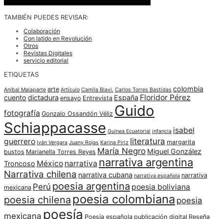
TAMBIÉN PUEDES REVISAR:
Colaboración
Con latido en Revolución
Otros
Revistas Digitales
servicio editorial
ETIQUETAS
colombia
arte
Aníbal Malaparte
Artículo
Camila Blavi.
Carlos Torres Bastidas
Floridor Pérez
cuento
dictadura
España
ensayo
Entrevista
Guido
fotografía
Gonzalo Ossandón Véliz
Schiappacasse
isabel
Guinea Ecuatorial
infancia
literatura
guerrero
margarita
Iván Vergara
Juany Rojas
Karina Piriz
María Negro
Miguel González
bustos
Marianella Torres Reyes
narrativa argentina
México
narrativa
Troncoso
Narrativa chilena
narrativa cubana
narrativa
narrativa española
poesia argentina
Perú
poesia boliviana
mexicana
poesia colombiana
poesia chilena
poesia
poesía
mexicana
Poesía española
publicación digital
Reseña