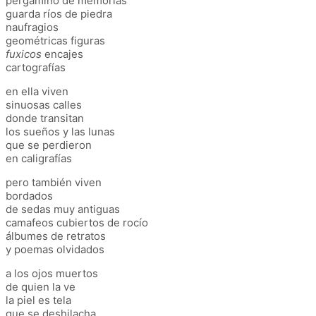
pergamino de memorias
guarda ríos de piedra
naufragios
geométricas figuras
fuxicos
encajes
cartografías
en ella viven
sinuosas calles
donde transitan
los sueños y las lunas
que se perdieron
en caligrafías
pero también viven
bordados
de sedas muy antiguas
camafeos cubiertos de rocío
álbumes de retratos
y poemas olvidados
a los ojos muertos
de quien la ve
la piel es tela
que se deshilacha