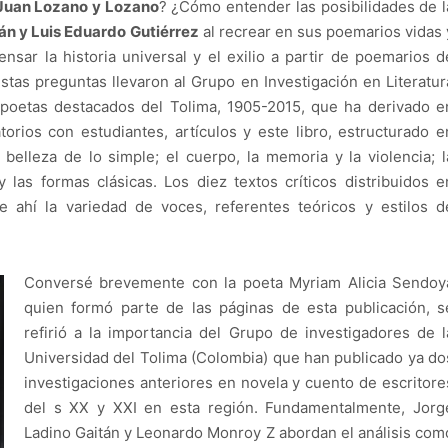
Juan Lozano y Lozano
? ¿Cómo entender las posibilidades de l
n y Luis Eduardo Gutiérrez
al recrear en sus poemarios vidas 
sar la historia universal y el exilio a partir de poemarios d
Estas preguntas llevaron al Grupo en Investigación en Literatur
 poetas destacados del Tolima, 1905-2015, que ha derivado e
orios con estudiantes, artículos y este libro, estructurado e
 belleza de lo simple; el cuerpo, la memoria y la violencia; l
 las formas clásicas. Los diez textos críticos distribuidos e
De ahí la variedad de voces, referentes teóricos y estilos d
Conversé brevemente con la poeta Myriam Alicia Sendoy
quien formó parte de las páginas de esta publicación, s
refirió a la importancia del Grupo de investigadores de l
Universidad del Tolima (Colombia) que han publicado ya do
investigaciones anteriores en novela y cuento de escritore
del s XX y XXI en esta región. Fundamentalmente, Jorg
Ladino Gaitán y Leonardo Monroy Z abordan el análisis com