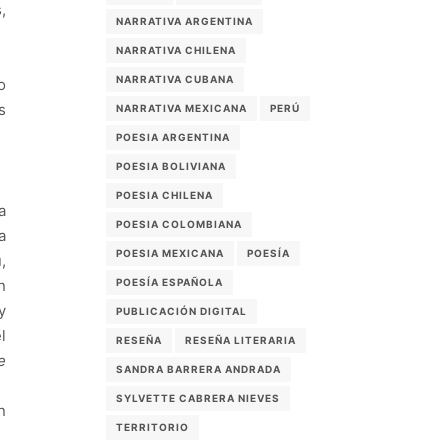
,
NARRATIVA ARGENTINA
NARRATIVA CHILENA
NARRATIVA CUBANA
o
s
NARRATIVA MEXICANA
PERÚ
POESIA ARGENTINA
POESIA BOLIVIANA
POESIA CHILENA
a
POESIA COLOMBIANA
a
POESIA MEXICANA
POESÍA
,
POESÍA ESPAÑOLA
n
y
PUBLICACIÓN DIGITAL
l
RESEÑA
RESEÑA LITERARIA
e
SANDRA BARRERA ANDRADA
SYLVETTE CABRERA NIEVES
n
TERRITORIO