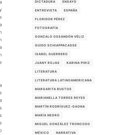
a
DICTADURA
ENSAYO
y
ENTREVISTA
ESPAÑA
e
FLORIDOR PÉREZ
a
FOTOGRAFÍA
n
GONZALO OSSANDÓN VÉLIZ
n
GUIDO SCHIAPPACASSE
a
n
ISABEL GUERRERO
e
JUANY ROJAS
KARINA PIRIZ
LITERATURA
LITERATURA LATINOAMERICANA
a
MARGARITA BUSTOS
e
MARIANELLA TORRES REYES
a
MARTÍN RODRÍGUEZ-GAONA
s
s
MARÍA NEGRO
e
MIGUEL GONZÁLEZ TRONCOSO
o
MÉXICO
NARRATIVA