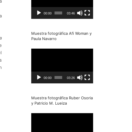
a
00:00
03:46
a
Muestra fotogràfica Afi Woman y
a
Paula Navarro
e
Reproductor
l
de
s
Video
n
00:00
03:26
Muestra fotográfica Ruber Osoria
y Patricio M. Lueiza
Reproductor
de
Video