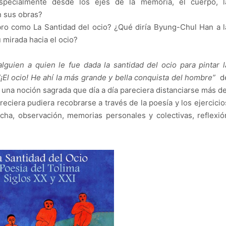
especialmente desde los ejes de la memoria, el cuerpo, l
n sus obras?
libro como La Santidad del ocio? ¿Qué diría Byung-Chul Han a l
 mirada hacia el ocio?
alguien a quien le fue dada la santidad del ocio para pintar l
“¡El ocio! He ahí la más grande y bella conquista del hombre”
d
una noción sagrada que día a día pareciera distanciarse más de
eciera pudiera recobrarse a través de la poesía y los ejercicio
ucha, observación, memorias personales y colectivas, reflexió