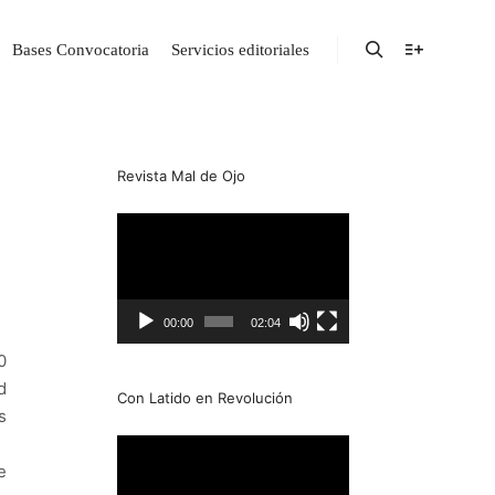
Bases Convocatoria
Servicios editoriales
Revista Mal de Ojo
Reproductor
de
Video
00:00
02:04
0
d
Con Latido en Revolución
s
Reproductor
de
e
Video