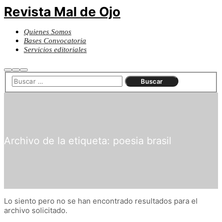
Revista Mal de Ojo
Quienes Somos
Bases Convocatoria
Servicios editoriales
Buscar
Más
Menú
información
principal
Archivo de la etiqueta:
poesia brasil
Lo siento pero no se han encontrado resultados para el
archivo solicitado.