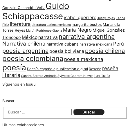
Guido
Gonzalo Ossandón Véliz
Schiappacasse
isabel guerrero
Juany Rojas
Karina
literatura
margarita bustos
Marianella
Piriz
Literatura Latinoamericana
María Negro
Miguel González
Torres Reyes
Martín Rodríguez-Gaona
narrativa argentina
México
narrativa
Troncoso
Narrativa chilena
Perú
narrativa cubana
narrativa mexicana
poesia argentina
poesia chilena
poesia boliviana
poesia colombiana
poesia mexicana
poesía
reseña
Poesía española
publicación digital
Reseña
literaria
territorio
Sandra Barrera Andrada
Sylvette Cabrera Nieves
Síguenos en Issuu
Buscar
Últimas colaboraciones