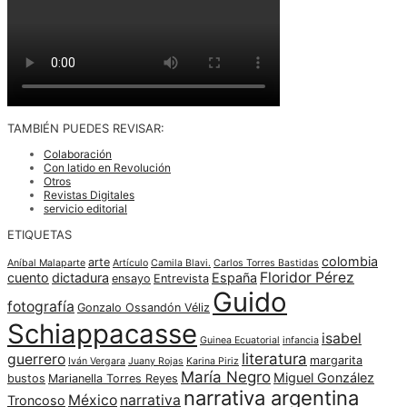
TAMBIÉN PUEDES REVISAR:
Colaboración
Con latido en Revolución
Otros
Revistas Digitales
servicio editorial
ETIQUETAS
colombia
arte
Aníbal Malaparte
Artículo
Camila Blavi.
Carlos Torres Bastidas
Floridor Pérez
cuento
dictadura
España
ensayo
Entrevista
Guido
fotografía
Gonzalo Ossandón Véliz
Schiappacasse
isabel
Guinea Ecuatorial
infancia
literatura
guerrero
margarita
Iván Vergara
Juany Rojas
Karina Piriz
María Negro
Miguel González
bustos
Marianella Torres Reyes
narrativa argentina
México
narrativa
Troncoso