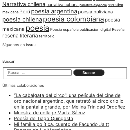
Narrativa chilena
narrativa cubana
narrativa
narrativa española
poesia argentina
Perú
poesia boliviana
mexicana
poesia colombiana
poesia chilena
poesia
poesía
mexicana
Poesía española
publicación digital
Reseña
reseña literaria
territorio
Síguenos en Issuu
Buscar
Últimas colaboraciones
“La cabalgata del circo”; una película del cine de
oro nacional argentino, que retrató al circo criollo
en la pantalla grande, por Melina Trinidad Ordoñez
Muestra de collage Marta Sáenz
Poesía de Tiago Quingosta
Mi familia política, cuento de Facundo Jaitt