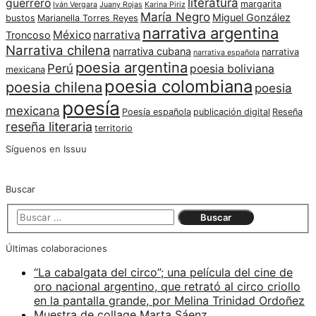
literatura
guerrero
margarita
Iván Vergara
Juany Rojas
Karina Piriz
María Negro
Miguel González
bustos
Marianella Torres Reyes
narrativa argentina
México
narrativa
Troncoso
Narrativa chilena
narrativa cubana
narrativa
narrativa española
poesia argentina
Perú
poesia boliviana
mexicana
poesia colombiana
poesia chilena
poesia
poesía
mexicana
Poesía española
publicación digital
Reseña
reseña literaria
territorio
Síguenos en Issuu
Buscar
Últimas colaboraciones
“La cabalgata del circo”; una película del cine de
oro nacional argentino, que retrató al circo criollo
en la pantalla grande, por Melina Trinidad Ordoñez
Muestra de collage Marta Sáenz