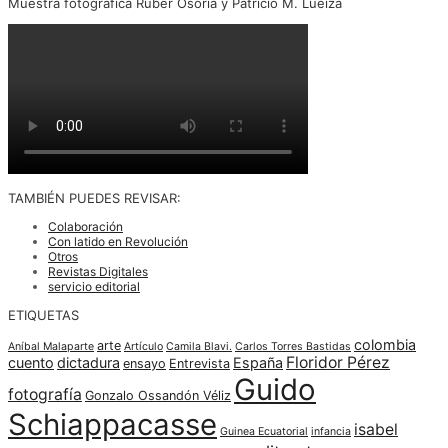
Muestra fotográfica Ruber Osoria y Patricio M. Lueiza
TAMBIÉN PUEDES REVISAR:
Colaboración
Con latido en Revolución
Otros
Revistas Digitales
servicio editorial
ETIQUETAS
colombia
arte
Aníbal Malaparte
Artículo
Camila Blavi.
Carlos Torres Bastidas
Floridor Pérez
cuento
dictadura
España
ensayo
Entrevista
Guido
fotografía
Gonzalo Ossandón Véliz
Schiappacasse
isabel
Guinea Ecuatorial
infancia