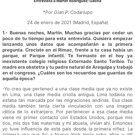
Entrevista a Martín Rodríguez-Gaona
*Por Gian P. Codarlupo
24 de enero de 2021 (Madrid, España)
1.- Buenas noches, Martín. Muchas gracias por ceder un
poco de tu tiempo para esta entrevista. Quisiera empezar
lanzando unos datos que acompañarán a la primera
pregunta. Creciste en el Rímac, frente a tu casa había un
parque, el Parque infantil. Te formaste en el hoy ya
inexistente colegio religioso Externado Santo Toribio. Tu
madre era obstetra y tu padre natural de Arequipa y trabajó
en el congreso. ¿Cuáles son los recuerdos que guardas de
aquella época?
-Yo creo que pertenecí a una clase media que ya no existe
en Lima, una clase media criolla antigua. Lima todavía no
estaba tan marcada por las migraciones andinas. Esa clase
media también tenía cierta vinculación con una imagen
idílica de lo extranjero. Por pertenecer a esa clase media
viene mi primer contacto con Estados Unidos, porque mis
tíos, mis dos tías maternas y mi abuela, vivían ahí. Entonces
yo tuve influencia de este país desde la primera niñez. La
primera vez que fui a Nueva York tenía ocho años y allí