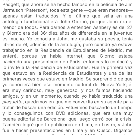
Padgett, que ahora se ha hecho famoso en la película de Jim
Jarmusch “Paterson”, toda esta gente —que eran menores—
apenas están traducidos. Y el último que salía en una
antología fundacional era John Giorno, porque John era el
menor de todos. Para darnos a entender, Ashbery es del 27
y Giorno era del 36: diez años de diferencia en la juventud
es mucho. Yo conocía a John, me gustaba su poesía, tenía
libros de él, además de la antología, pero cuando ya estuve
trabajando en la Residencia de Estudiantes de Madrid, me
enteré, porque ya había internet, que Giorno estaba
haciendo una presentación en París, entonces lo contacté y
lo invité a la Residencia de Estudiantes. Fue la primera vez
que estuvo en la Residencia de Estudiantes y una de las
primeras veces que estuvo en Madrid. Se sorprendió de que
yo conociera bien ese momento cultural de Nueva York; él
era muy cariñoso, muy generoso, y nos fuimos haciendo
amigos, y en un momento, cuando yo había traducido una
plaquette
, quedamos en que me convertía en su agente para
tratar de buscar una edición. Estuvimos buscando un tiempo
y lo conseguimos con DVD ediciones, que era una muy
buena editorial de Barcelona, que luego cerró por la crisis.
También logré que lo publicarán en Lima, en Lustra, y John
fue a hacer presentaciones en Lima y en Cusco. Digamos