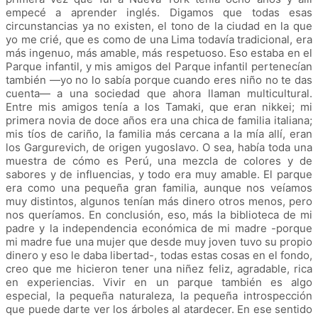
empecé a aprender inglés. Digamos que todas esas
circunstancias ya no existen, el tono de la ciudad en la que
yo me crié, que es como de una Lima todavía tradicional, era
más ingenuo, más amable, más respetuoso. Eso estaba en el
Parque infantil, y mis amigos del Parque infantil pertenecían
también —yo no lo sabía porque cuando eres niño no te das
cuenta— a una sociedad que ahora llaman multicultural.
Entre mis amigos tenía a los Tamaki, que eran nikkei; mi
primera novia de doce años era una chica de familia italiana;
mis tíos de cariño, la familia más cercana a la mía allí, eran
los Gargurevich, de origen yugoslavo. O sea, había toda una
muestra de cómo es Perú, una mezcla de colores y de
sabores y de influencias, y todo era muy amable. El parque
era como una pequeña gran familia, aunque nos veíamos
muy distintos, algunos tenían más dinero otros menos, pero
nos queríamos. En conclusión, eso, más la biblioteca de mi
padre y la independencia económica de mi madre -porque
mi madre fue una mujer que desde muy joven tuvo su propio
dinero y eso le daba libertad-, todas estas cosas en el fondo,
creo que me hicieron tener una niñez feliz, agradable, rica
en experiencias. Vivir en un parque también es algo
especial, la pequeña naturaleza, la pequeña introspección
que puede darte ver los árboles al atardecer. En ese sentido