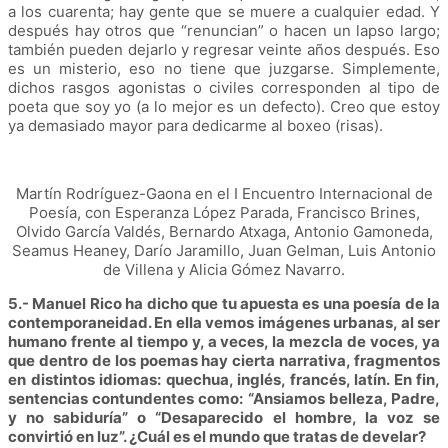
a los cuarenta; hay gente que se muere a cualquier edad. Y
después hay otros que “renuncian” o hacen un lapso largo;
también pueden dejarlo y regresar veinte años después. Eso
es un misterio, eso no tiene que juzgarse. Simplemente,
dichos rasgos agonistas o civiles corresponden al tipo de
poeta que soy yo (a lo mejor es un defecto). Creo que estoy
ya demasiado mayor para dedicarme al boxeo (risas).
Martín Rodríguez-Gaona en el I Encuentro Internacional de
Poesía, con Esperanza López Parada, Francisco Brines,
Olvido García Valdés, Bernardo Atxaga, Antonio Gamoneda,
Seamus Heaney, Darío Jaramillo, Juan Gelman, Luis Antonio
de Villena y Alicia Gómez Navarro.
5.- Manuel Rico ha dicho que tu apuesta es una poesía de la
contemporaneidad. En ella vemos imágenes urbanas, al ser
humano frente al tiempo y, a veces, la mezcla de voces, ya
que dentro de los poemas hay cierta narrativa, fragmentos
en distintos idiomas: quechua, inglés, francés, latín. En fin,
sentencias contundentes como: “Ansiamos belleza, Padre,
y no sabiduría” o “Desaparecido el hombre, la voz se
convirtió en luz”. ¿Cuál es el mundo que tratas de develar?