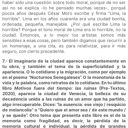
haber sido una cuestión sobre todo moral, porque de no ser
así no se explica -lo he pensado muchas veces-, porqué
pocos años después César Moro escribe y firma “Lima, la
horrible”. Lima en los años cuarenta era una ciudad bonita,
ordenada, pequeña, manejable. ¿Por qué escribe Lima la
horrible? Porque el tono moral de Lima era lo horrible, no la
ciudad. Entonces, a lo mejor los artistas somos más
sensibles a esas cosas, pero también digamos que recurrir a
un homenaje, a una cita, es para relativizar, para ir más
seguro, con cierto precedente.
7.- El imaginario de la ciudad aparece constantemente en
tu obra, y también el tema de la superficialidad y la
apariencia. O lo cotidiano y la migración, como por ejemplo
en el poema “Nocturnos Senegaleses”. O la monotonía de la
vida y la palabra, como retratos de lo cotidiano. En tu último
libro
Motivos fuera del tiempo: las ruinas
(Pre-Textos,
2020)
,
aparece la ciudad de Venecia, la belleza de su
decadencia unida a las ruinas de un amor que ha partido,
algo irrecuperable. Dices: “la ausencia: ese viejo / resquicio
de melancolía” o “Quiero que el amor sea / de este mundo /
y se quede”. Otro tema que presenta este libro es el de la
memoria como fragilidad, es decir, la pérdida de la
memoria cultural e individual, la pérdida de grandes