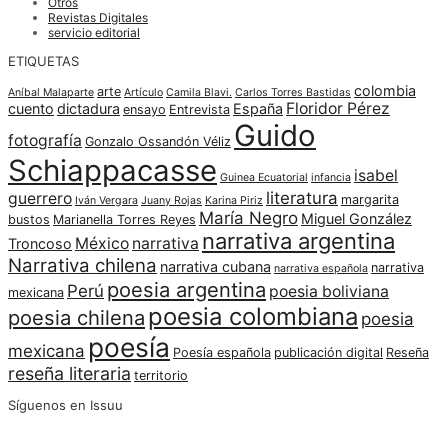
Otros
Revistas Digitales
servicio editorial
ETIQUETAS
colombia
arte
Aníbal Malaparte
Artículo
Camila Blavi.
Carlos Torres Bastidas
Floridor Pérez
cuento
dictadura
España
ensayo
Entrevista
Guido
fotografía
Gonzalo Ossandón Véliz
Schiappacasse
isabel
Guinea Ecuatorial
infancia
literatura
guerrero
margarita
Iván Vergara
Juany Rojas
Karina Piriz
María Negro
Miguel González
bustos
Marianella Torres Reyes
narrativa argentina
México
narrativa
Troncoso
Narrativa chilena
narrativa cubana
narrativa
narrativa española
poesia argentina
Perú
poesia boliviana
mexicana
poesia colombiana
poesia chilena
poesia
poesía
mexicana
Poesía española
publicación digital
Reseña
reseña literaria
territorio
Síguenos en Issuu