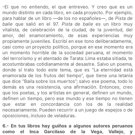
-El que no entiendo, el que entreveo. Y creo que es un
mundo distinto en cada libro, en cada proyecto. Por ejemplo,
para hablar de un libro —de los no españoles—, de
Pista de
baile
que salió en el 97.
Pista de baile
es un libro muy
vitalista, de celebración de la ciudad, de la juventud, del
amor, del enamoramiento, de esas experiencias muy
propiamente juveniles. Escribí en ese tono deliberadamente,
casi como un proyecto político, porque en ese momento era
un momento horrible de la sociedad peruana, el momento
del terrorismo y el atentado de Tarata: Lima estaba sitiada, te
acostumbrabas cotidianamente al desastre. Salvo un poema,
donde sí trato todo este tema, que es “La eternidad está
enamorada de los frutos del tiempo”, que tiene una letanía
que dice “Baila sobre los muertos”; salvo ese poema, todo lo
demás es una resistencia, una afirmación. Entonces, creo
que los poetas, y los artistas en general, definen un mundo,
definen un tiempo, pero ese mundo y ese tiempo no tienen
que estar en concordancia con los de la realidad
necesariamente. Pueden recurrir a un juego de espejos o de
oposiciones, incluso de veladuras.
6.- En tus libros hay guiños a algunos autores peruanos
como el Inca Garcilaso de la Vega, Vallejo, y