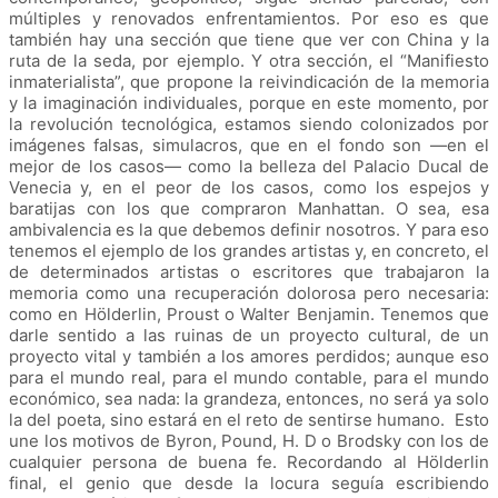
múltiples y renovados enfrentamientos. Por eso es que
también hay una sección que tiene que ver con China y la
ruta de la seda, por ejemplo. Y otra sección, el “Manifiesto
inmaterialista”, que propone la reivindicación de la memoria
y la imaginación individuales, porque en este momento, por
la revolución tecnológica, estamos siendo colonizados por
imágenes falsas, simulacros, que en el fondo son —en el
mejor de los casos— como la belleza del Palacio Ducal de
Venecia y, en el peor de los casos, como los espejos y
baratijas con los que compraron Manhattan. O sea, esa
ambivalencia es la que debemos definir nosotros. Y para eso
tenemos el ejemplo de los grandes artistas y, en concreto, el
de determinados artistas o escritores que trabajaron la
memoria como una recuperación dolorosa pero necesaria:
como en Hölderlin, Proust o Walter Benjamin. Tenemos que
darle sentido a las ruinas de un proyecto cultural, de un
proyecto vital y también a los amores perdidos; aunque eso
para el mundo real, para el mundo contable, para el mundo
económico, sea nada: la grandeza, entonces, no será ya solo
la del poeta, sino estará en el reto de sentirse humano. Esto
une los motivos de Byron, Pound, H. D o Brodsky con los de
cualquier persona de buena fe. Recordando al Hölderlin
final, el genio que desde la locura seguía escribiendo