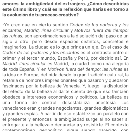
amores, la ambigüedad del extranjero. ¿Cómo describirías
este último libro y cuál es la reflexión que harías en torno a
la evolución de tu proceso creativo?
-Yo creo que en cierto sentido
Codex de los poderes y los
encantos; Madrid, línea circular
y
Motivos fuera del tiempo:
las ruinas
, son aproximaciones a la disolución del paso de un
siglo a otro, pero desde espacios distintos, concretos e
imaginarios. La ciudad es lo que brinda un eje. En el caso de
Codex de los poderes y los encantos
es el contraste entre el
primer y el tercer mundo, España y Perú, por decirlo así. En
Madrid, línea circular
es Madrid, la ciudad como una alegoría
de toda España. Y en
Motivos fuera del tiempo: las ruinas
es
la idea de Europa, definida desde la gran tradición cultural, la
retahíla de nombres impresionantes que pasaron y quedaron
fascinados por la belleza de Venecia. Y, luego, la disolución
del efecto de la belleza al darte cuenta de que eso también
obedece a intereses económicos y políticos. La belleza es
una forma de control, desestabiliza, anestesia. Los
venecianos eran grandes negociantes, grandes diplomáticos
y grandes espías. A partir de eso establezco un paralelo con
el presente y entonces la ambigüedad surge al no saber si
entregarte a la belleza o denunciarla y resistirte. El contexto
contemporáneo, geopolítico, sigue siendo parecido, con