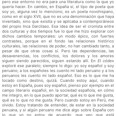
pero ese entorno no era para una literatura como la que yo
quería hacer. En cambio, en España sí, el tipo de poeta que
soy yo, alguna vez lo menciono, es un poeta novohispano,
como en el siglo XVII, que no es una denominación que haya
inventado, sino que existía y se aplicaba a contemporáneos
del propio Inca Garcilaso. Esa idea de ser el cronista entre
dos culturas y dos tiempos fue lo que me hizo explorar con
dichos cambios temporales: un modo épico, con fuertes
contrastes, porque en el fondo las relaciones histórico
culturales, las relaciones de poder, no han cambiado tanto, a
pesar de que otras cosas sí. Pero las dependencias, las
desavenencias, los conflictos, los dolores y los amores
siguen siendo parecidos, siguen estando allí. En
El códex
exploré ese paralelo; siempre lo digo: yo soy español y soy
peruano; a los españoles les cuento mi lado peruano y a los
peruanos les cuento mi lado español. Eso es lo que me ha
tocado como destino, quizá. Cuando estoy aquí, cuando
estoy en España, pues soy español, pienso por ejemplo en el
campo literario español, en la sociedad española, en cómo
me integro, en lo que puedo aportar, qué es lo que me gusta,
qué es lo que no me gusta. Pero cuando estoy en Perú, me
olvido. Estoy tratando de entender, de estar en la sociedad
peruana, y si algún peruano me dice algo sobre España con
lo que yo no estoy de acuerdo, que veo que está