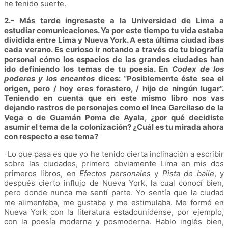
he tenido suerte.
2.- Más tarde ingresaste a la Universidad de Lima a
estudiar comunicaciones. Ya por este tiempo tu vida estaba
dividida entre Lima y Nueva York. A esta última ciudad ibas
cada verano. Es curioso ir notando a través de tu biografía
personal cómo los espacios de las grandes ciudades han
ido definiendo los temas de tu poesía. En
Codex de los
poderes y los encantos
dices: “Posiblemente éste sea el
origen, pero / hoy eres forastero, / hijo de ningún lugar”.
Teniendo en cuenta que en este mismo libro nos vas
dejando rastros de personajes como el Inca Garcilaso de la
Vega o de Guamán Poma de Ayala, ¿por qué decidiste
asumir el tema de la colonización? ¿Cuál es tu mirada ahora
con respecto a ese tema?
-Lo que pasa es que yo he tenido cierta inclinación a escribir
sobre las ciudades, primero obviamente Lima en mis dos
primeros libros, en
Efectos personales
y
Pista de baile
, y
después cierto influjo de Nueva York, la cual conocí bien,
pero donde nunca me sentí parte. Yo sentía que la ciudad
me alimentaba, me gustaba y me estimulaba. Me formé en
Nueva York con la literatura estadounidense, por ejemplo,
con la poesía moderna y posmoderna. Hablo inglés bien,