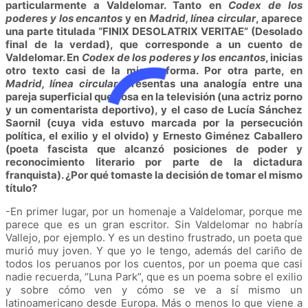
particularmente a Valdelomar. Tanto en
Codex de los
poderes y los encantos
y en
Madrid, línea circular
, aparece
una parte titulada “FINIX DESOLATRIX VERITAE” (Desolado
final de la verdad), que corresponde a un cuento de
Valdelomar. En
Codex de los poderes y los encantos
, inicias
otro texto casi de la misma forma. Por otra parte, en
Madrid, línea circular
, presentas una analogía entre una
pareja superficial que posa en la televisión (una actriz porno
y un comentarista deportivo), y el caso de Lucía Sánchez
Saornil (cuya vida estuvo marcada por la persecución
política, el exilio y el olvido) y Ernesto Giménez Caballero
(poeta fascista que alcanzó posiciones de poder y
reconocimiento literario por parte de la dictadura
franquista). ¿Por qué tomaste la decisión de tomar el mismo
título?
-En primer lugar, por un homenaje a Valdelomar, porque me
parece que es un gran escritor. Sin Valdelomar no habría
Vallejo, por ejemplo. Y es un destino frustrado, un poeta que
murió muy joven. Y que yo le tengo, además del cariño de
todos los peruanos por los cuentos, por un poema que casi
nadie recuerda, “Luna Park”, que es un poema sobre el exilio
y sobre cómo ven y cómo se ve a sí mismo un
latinoamericano desde Europa. Más o menos lo que viene a