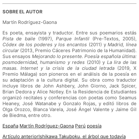
SOBRE EL AUTOR
Martín Rodríguez-Gaona
Es poeta, ensayista y traductor. Entre sus poemarios estás
Pista de baile
(1997),
Parque Infantil
(Pre-Textos, 2005),
Códex de los poderes y los encantos
(2011) y
Madrid, línea
circular
(2013, Premio Cáceres Patrimonio de la Humanidad).
Sus ensayos
Mejorando lo presente. Poesía española última:
posmodernidad, humanismo y redes
(2010) y
La lira de las
masas. Internet y la crisis de la ciudad letrada
(2019, X
Premio Málaga) son pioneros en el análisis de la poesía en
su adaptación a la cultura digital. Su obra como traductor
incluye libros de John Ashbery, John Giorno, Jack Spicer,
Brian Dedora y Alice Notley. En la Residencia de Estudiantes
organizó recitales y conferencias con poetas como Seamus
Heaney, José Watanabe y Gonzalo Rojas, y editó libros de
Olga Orozco, Blanca Varela, José Ángel Valente y Jaime Gil
de Biedma, entre otro.
España
Martín Rodríguez-Gaona
Perú
poesía
Artículo anterior
Ishikawa Takuboku, el árbol que todavía