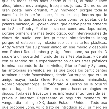
que en todos estos años desde el 2003, durante quince
años, fuimos muy amigos, trabajamos juntos. Giorno es un
gran poeta, muy original, muy innovador, porque toda la
cuestión de la performance, él es de los primeros que la
empieza, lo que después se conoce como los poetas de la
palabra hablada, el Spoken Word, que deriva posteriormente
en la Slam Poetry. Y él empieza eso como una depuración,
porque primero era más tecnológico, con intervenciones de
cintas de audio, con los primeros sintetizadores Moog
porque él estaba muy relacionado con las artes plásticas.
Andy Warhol fue su primer amigo en ese medio y después
con Robert Rauschenberg y Ugo Rondinone, su pareja. O
sea, era un poeta del mundo de las artes plásticas, y de ahí
con el sentido de la experimentación de las artes plásticas
termina haciendo lo de los vinilos, Giorno Poetry Systems,
las antologías en vinilos, en las que todos los participantes
terminan siendo famosísimos, desde Burroughs, que era un
amigo mayor, hasta Steve Reich, el músico minimalista;
Robert Mapplethorpe, el fotógrafo. A Giorno se le ocurrió
que en lugar de hacer libros se podía hacer antologías en
discos. Toda esa trayectoria es impresionante, fuera de ser
previa a internet. Representa el segundo momento de
vanguardia del siglo XX, desde Estados Unidos. Todo eso
que propone John, yo lo trato de introducir aquí, primero en