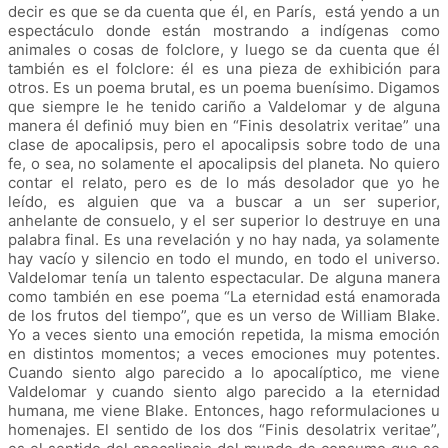
decir es que se da cuenta que él, en París, está yendo a un
espectáculo donde están mostrando a indígenas como
animales o cosas de folclore, y luego se da cuenta que él
también es el folclore: él es una pieza de exhibición para
otros. Es un poema brutal, es un poema buenísimo. Digamos
que siempre le he tenido cariño a Valdelomar y de alguna
manera él definió muy bien en “Finis desolatrix veritae” una
clase de apocalipsis, pero el apocalipsis sobre todo de una
fe, o sea, no solamente el apocalipsis del planeta. No quiero
contar el relato, pero es de lo más desolador que yo he
leído, es alguien que va a buscar a un ser superior,
anhelante de consuelo, y el ser superior lo destruye en una
palabra final. Es una revelación y no hay nada, ya solamente
hay vacío y silencio en todo el mundo, en todo el universo.
Valdelomar tenía un talento espectacular. De alguna manera
como también en ese poema “La eternidad está enamorada
de los frutos del tiempo”, que es un verso de William Blake.
Yo a veces siento una emoción repetida, la misma emoción
en distintos momentos; a veces emociones muy potentes.
Cuando siento algo parecido a lo apocalíptico, me viene
Valdelomar y cuando siento algo parecido a la eternidad
humana, me viene Blake. Entonces, hago reformulaciones u
homenajes. El sentido de los dos “Finis desolatrix veritae”,