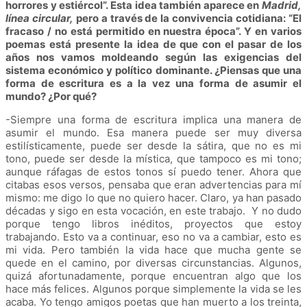
horrores y estiércol”. Esta idea también aparece en
Madrid,
línea circular,
pero a través de la convivencia cotidiana: “El
fracaso / no está permitido en nuestra época”. Y en varios
poemas está presente la idea de que con el pasar de los
años nos vamos moldeando según las exigencias del
sistema económico y político dominante. ¿Piensas que una
forma de escritura es a la vez una forma de asumir el
mundo? ¿Por qué?
-Siempre una forma de escritura implica una manera de
asumir el mundo. Esa manera puede ser muy diversa
estilísticamente, puede ser desde la sátira, que no es mi
tono, puede ser desde la mística, que tampoco es mi tono;
aunque ráfagas de estos tonos sí puedo tener. Ahora que
citabas esos versos, pensaba que eran advertencias para mí
mismo: me digo lo que no quiero hacer. Claro, ya han pasado
décadas y sigo en esta vocación, en este trabajo. Y no dudo
porque tengo libros inéditos, proyectos que estoy
trabajando. Esto va a continuar, eso no va a cambiar, esto es
mi vida. Pero también la vida hace que mucha gente se
quede en el camino, por diversas circunstancias. Algunos,
quizá afortunadamente, porque encuentran algo que los
hace más felices. Algunos porque simplemente la vida se les
acaba. Yo tengo amigos poetas que han muerto a los treinta,