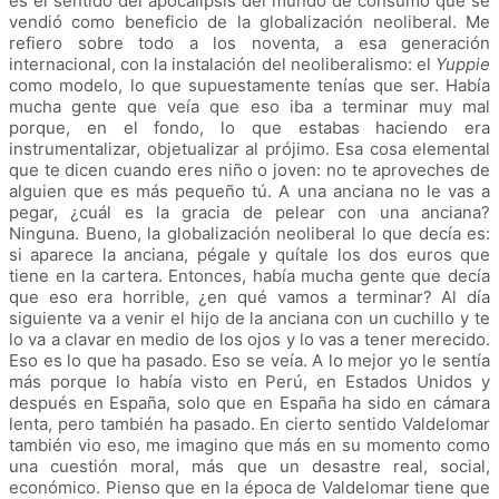
es el sentido del apocalipsis del mundo de consumo que se
vendió como beneficio de la globalización neoliberal. Me
refiero sobre todo a los noventa, a esa generación
internacional, con la instalación del neoliberalismo: el
Yuppie
como modelo, lo que supuestamente tenías que ser. Había
mucha gente que veía que eso iba a terminar muy mal
porque, en el fondo, lo que estabas haciendo era
instrumentalizar, objetualizar al prójimo. Esa cosa elemental
que te dicen cuando eres niño o joven: no te aproveches de
alguien que es más pequeño tú. A una anciana no le vas a
pegar, ¿cuál es la gracia de pelear con una anciana?
Ninguna. Bueno, la globalización neoliberal lo que decía es:
si aparece la anciana, pégale y quítale los dos euros que
tiene en la cartera. Entonces, había mucha gente que decía
que eso era horrible, ¿en qué vamos a terminar? Al día
siguiente va a venir el hijo de la anciana con un cuchillo y te
lo va a clavar en medio de los ojos y lo vas a tener merecido.
Eso es lo que ha pasado. Eso se veía. A lo mejor yo le sentía
más porque lo había visto en Perú, en Estados Unidos y
después en España, solo que en España ha sido en cámara
lenta, pero también ha pasado. En cierto sentido Valdelomar
también vio eso, me imagino que más en su momento como
una cuestión moral, más que un desastre real, social,
económico. Pienso que en la época de Valdelomar tiene que