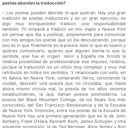
poetas aborden la traducción?
– Los poetas pueden abordar lo que quieran. Hay una gran
tradición de poetas traductores y es un gran ejercicio, es
algo muy enriquecedor traducir, una responsabilidad
también. Yo empecé a traducir en mis viajes a Nueva York
sin pensar que iba a publicar, simplemente para comunicar
con mis amigos los poetas que yo iba descubriendo, porque
eso es lo que finalmente es la poesía: lees lo que es bueno y
quieres comunicarlo, quieres que alguien sienta lo que tú
sentiste, ese fue el origen. Venir a España me brindó la
relativa posibilidad de profesionalizar ese impulso; relativa,
porque la traducción es un oficio muy complejo y muy mal
retribuido en todos los sentidos. Y relacionado con esto, en
mi época en Nueva York, comprando libros, conociendo la
ciudad, descubrí una poesía que no circulaba, que hasta
ahora mismo circula mal, la poesía de los años sesenta
estadounidense, la que llaman poesía posmoderna. La
poesía del Black Mountain College, de los Beats (los más
conocidos), del San Francisco Renaissance y de la Escuela
de Nueva York. Entonces, entre los poetas de la Escuela de
Nueva York hay una primera generación que es la de John
Ashbery, Frank O’Hara, Kenneth Koch, James Schuyler, y otra
siguiente promoción, la de Ted Berrigan, Alice Notley y Ron