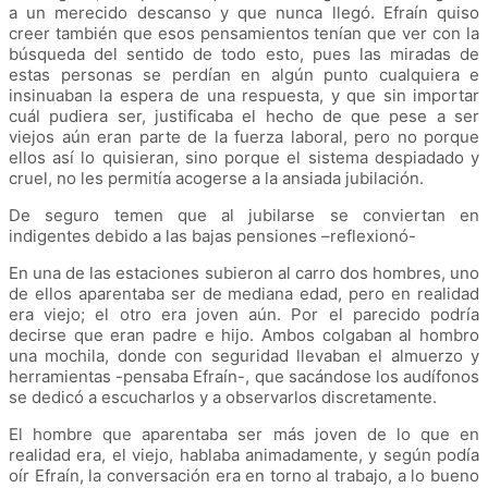
a un merecido descanso y que nunca llegó. Efraín quiso
creer también que esos pensamientos tenían que ver con la
búsqueda del sentido de todo esto, pues las miradas de
estas personas se perdían en algún punto cualquiera e
insinuaban la espera de una respuesta, y que sin importar
cuál pudiera ser, justificaba el hecho de que pese a ser
viejos aún eran parte de la fuerza laboral, pero no porque
ellos así lo quisieran, sino porque el sistema despiadado y
cruel, no les permitía acogerse a la ansiada jubilación.
De seguro temen que al jubilarse se conviertan en
indigentes debido a las bajas pensiones –reflexionó-
En una de las estaciones subieron al carro dos hombres, uno
de ellos aparentaba ser de mediana edad, pero en realidad
era viejo; el otro era joven aún. Por el parecido podría
decirse que eran padre e hijo. Ambos colgaban al hombro
una mochila, donde con seguridad llevaban el almuerzo y
herramientas -pensaba Efraín-, que sacándose los audífonos
se dedicó a escucharlos y a observarlos discretamente.
El hombre que aparentaba ser más joven de lo que en
realidad era, el viejo, hablaba animadamente, y según podía
oír Efraín, la conversación era en torno al trabajo, a lo bueno