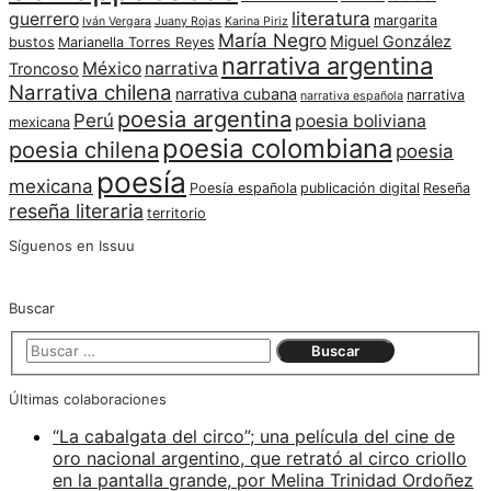
literatura
guerrero
margarita
Iván Vergara
Juany Rojas
Karina Piriz
María Negro
Miguel González
bustos
Marianella Torres Reyes
narrativa argentina
México
narrativa
Troncoso
Narrativa chilena
narrativa cubana
narrativa
narrativa española
poesia argentina
Perú
poesia boliviana
mexicana
poesia colombiana
poesia chilena
poesia
poesía
mexicana
Poesía española
publicación digital
Reseña
reseña literaria
territorio
Síguenos en Issuu
Buscar
Últimas colaboraciones
“La cabalgata del circo”; una película del cine de
oro nacional argentino, que retrató al circo criollo
en la pantalla grande, por Melina Trinidad Ordoñez