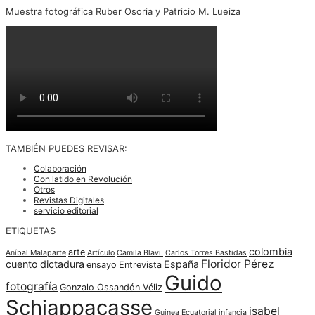
Muestra fotográfica Ruber Osoria y Patricio M. Lueiza
TAMBIÉN PUEDES REVISAR:
Colaboración
Con latido en Revolución
Otros
Revistas Digitales
servicio editorial
ETIQUETAS
colombia
arte
Aníbal Malaparte
Artículo
Camila Blavi.
Carlos Torres Bastidas
Floridor Pérez
cuento
dictadura
España
ensayo
Entrevista
Guido
fotografía
Gonzalo Ossandón Véliz
Schiappacasse
isabel
Guinea Ecuatorial
infancia