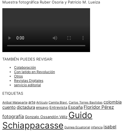
Muestra fotográfica Ruber Osoria y Patricio M. Lueiza
TAMBIÉN PUEDES REVISAR:
Colaboración
Con latido en Revolución
Otros
Revistas Digitales
servicio editorial
ETIQUETAS
colombia
arte
Aníbal Malaparte
Artículo
Camila Blavi.
Carlos Torres Bastidas
Floridor Pérez
cuento
dictadura
España
ensayo
Entrevista
Guido
fotografía
Gonzalo Ossandón Véliz
Schiappacasse
isabel
Guinea Ecuatorial
infancia