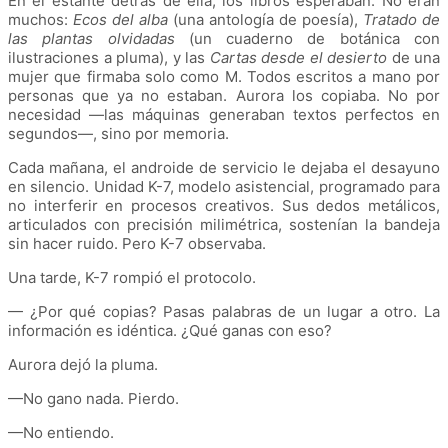
En el estante detrás de ella, los libros esperaban. No eran
muchos:
Ecos del alba
(una antología de poesía),
Tratado de
las plantas olvidadas
(un cuaderno de botánica con
ilustraciones a pluma), y las
Cartas desde el desierto
de una
mujer que firmaba solo como M. Todos escritos a mano por
personas que ya no estaban. Aurora los copiaba. No por
necesidad —las máquinas generaban textos perfectos en
segundos—, sino por memoria.
Cada mañana, el androide de servicio le dejaba el desayuno
en silencio. Unidad K-7, modelo asistencial, programado para
no interferir en procesos creativos. Sus dedos metálicos,
articulados con precisión milimétrica, sostenían la bandeja
sin hacer ruido. Pero K-7 observaba.
Una tarde, K-7 rompió el protocolo.
— ¿Por qué copias? Pasas palabras de un lugar a otro. La
información es idéntica. ¿Qué ganas con eso?
Aurora dejó la pluma.
—No gano nada. Pierdo.
—No entiendo.