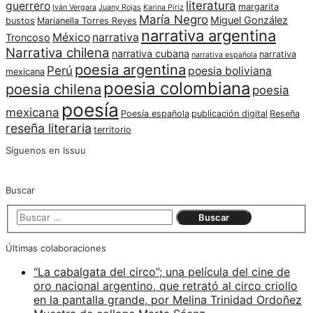
literatura
guerrero
margarita
Iván Vergara
Juany Rojas
Karina Piriz
María Negro
Miguel González
bustos
Marianella Torres Reyes
narrativa argentina
México
narrativa
Troncoso
Narrativa chilena
narrativa cubana
narrativa
narrativa española
poesia argentina
Perú
poesia boliviana
mexicana
poesia colombiana
poesia chilena
poesia
poesía
mexicana
Poesía española
publicación digital
Reseña
reseña literaria
territorio
Síguenos en Issuu
Buscar
Últimas colaboraciones
“La cabalgata del circo”; una película del cine de
oro nacional argentino, que retrató al circo criollo
en la pantalla grande, por Melina Trinidad Ordoñez