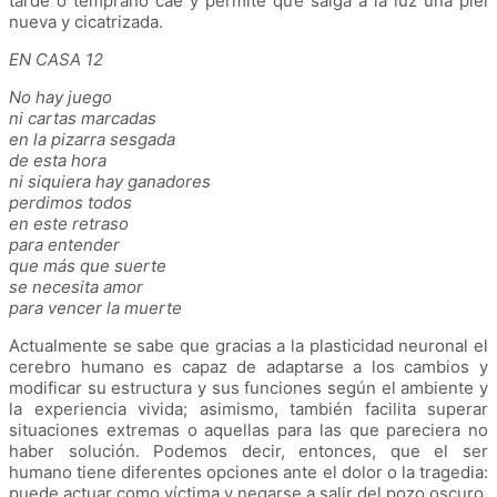
tarde o temprano cae y permite que salga a la luz una piel
nueva y cicatrizada.
EN CASA 12
No hay juego
ni cartas marcadas
en la pizarra sesgada
de esta hora
ni siquiera hay ganadores
perdimos todos
en este retraso
para entender
que más que suerte
se necesita amor
para vencer la muerte
Actualmente se sabe que gracias a la plasticidad neuronal el
cerebro humano es capaz de adaptarse a los cambios y
modificar su estructura y sus funciones según el ambiente y
la experiencia vivida; asimismo, también facilita superar
situaciones extremas o aquellas para las que pareciera no
haber solución. Podemos decir, entonces, que el ser
humano tiene diferentes opciones ante el dolor o la tragedia:
puede actuar como víctima y negarse a salir del pozo oscuro,