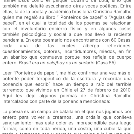
maravillosos como el parque Cousiño de Lota, sino que
también me deleité escuchando otras voces poéticas. Entre
ellas, la de la poeta y académica brasileña Christina Ramalho
quien me regaló su libro “ Ponteiros de papel” o “Agujas de
papel”, en el cual la totalidad de los poemas se relacionan
con el involuntario encierro físico y en algunos casos
también psicológico y social a que nos llevó la reciente
pandemia. En este poemario nos encontramos con 60 Casas,
cada una de las cuales alberga reflexiones,
cuestionamientos, dolores, incertidumbres, miedos, en fin
un abanico que conmueve porque nos refleja de cuerpo
entero:
Brasil era un país/hoy es un sudario
(Casa 55)
Leer “Ponteiros de papel”, me hizo confirmar una vez más el
potente poder terapéutico de la escritura y recordar una
ponencia que escribí hace un tiempo a raíz del terrible
terremoto que vivimos en Chile el 27 de febrero de 2010.
Aquí les dejo algunos poemas de Christina Ramalho
intercalados con parte de la ponencia mencionada:
La poesía es un campo de batalla en el que nos jugamos por
entero para volver a crearnos, una ordalía que conlleva
sangramiento; mas este dolor es imprescindible para luego
formar, como en toda herida, una costra, una cubierta que