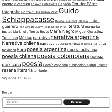
Floridor Pérez
cuento
dictadura
España
ensayo
Entrevista
Guido
fotografía
Gonzalo Ossandón Véliz
Schiappacasse
isabel
Guinea Ecuatorial
infancia
literatura
guerrero
margarita
Iván Vergara
Juany Rojas
Karina Piriz
María Negro
Miguel González
bustos
Marianella Torres Reyes
narrativa argentina
México
narrativa
Troncoso
Narrativa chilena
narrativa cubana
narrativa
narrativa española
poesia argentina
Perú
poesia boliviana
mexicana
poesia colombiana
poesia chilena
poesia
poesía
mexicana
Poesía española
publicación digital
Reseña
reseña literaria
territorio
Síguenos en Issuu
Buscar