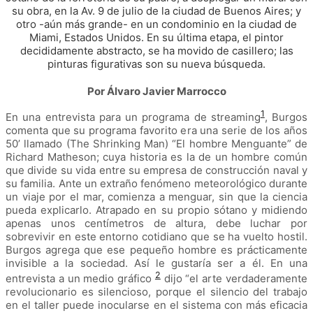
su obra, en la Av. 9 de julio de la ciudad de Buenos Aires; y
otro -aún más grande- en un condominio en la ciudad de
Miami, Estados Unidos. En su última etapa, el pintor
decididamente abstracto, se ha movido de casillero; las
pinturas figurativas son su nueva búsqueda.
Por Álvaro Javier Marrocco
1
En una entrevista para un programa de streaming
, Burgos
comenta que su programa favorito era una serie de los años
50’ llamado (The Shrinking Man) “El hombre Menguante” de
Richard Matheson; cuya historia es la de un hombre común
que divide su vida entre su empresa de construcción naval y
su familia. Ante un extraño fenómeno meteorológico durante
un viaje por el mar, comienza a menguar, sin que la ciencia
pueda explicarlo. Atrapado en su propio sótano y midiendo
apenas unos centímetros de altura, debe luchar por
sobrevivir en este entorno cotidiano que se ha vuelto hostil.
Burgos agrega que ese pequeño hombre es prácticamente
invisible a la sociedad. Así le gustaría ser a él. En una
2
entrevista a un medio gráfico
dijo “el arte verdaderamente
revolucionario es silencioso, porque el silencio del trabajo
en el taller puede inocularse en el sistema con más eficacia