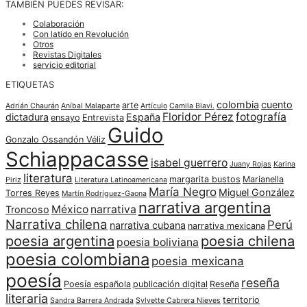
TAMBIÉN PUEDES REVISAR:
Colaboración
Con latido en Revolución
Otros
Revistas Digitales
servicio editorial
ETIQUETAS
colombia
cuento
arte
Adrián Chaurán
Aníbal Malaparte
Artículo
Camila Blavi.
Floridor Pérez
fotografía
dictadura
España
ensayo
Entrevista
Guido
Gonzalo Ossandón Véliz
Schiappacasse
isabel guerrero
Juany Rojas
Karina
literatura
margarita bustos
Marianella
Piriz
Literatura Latinoamericana
María Negro
Miguel González
Torres Reyes
Martín Rodríguez-Gaona
narrativa argentina
México
narrativa
Troncoso
Narrativa chilena
Perú
narrativa cubana
narrativa mexicana
poesia argentina
poesia chilena
poesia boliviana
poesia colombiana
poesia mexicana
poesía
reseña
Poesía española
publicación digital
Reseña
literaria
territorio
Sandra Barrera Andrada
Sylvette Cabrera Nieves