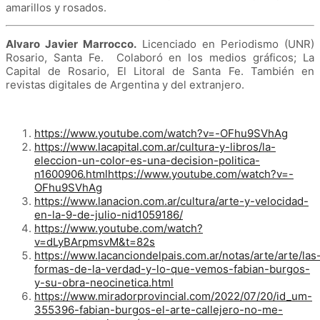
amarillos y
rosados.
Alvaro Javier Marrocco.
Licenciado en Periodismo (UNR)
Rosario, Santa Fe. Colaboró en los medios gráficos; La
Capital de Rosario, El Litoral de Santa Fe. También en
revistas digitales de Argentina y del extranjero.
https://www.youtube.com/watch?v=-OFhu9SVhAg
https://www.lacapital.com.ar/cultura-y-libros/la-
eleccion-un-color-es-una-decision-politica-
n1600906.htmlhttps://www.youtube.com/watch?v=-
OFhu9SVhAg
https://www.lanacion.com.ar/cultura/arte-y-velocidad-
en-la-9-de-julio-nid1059186/
https://www.youtube.com/watch?
v=dLyBArpmsvM&t=82s
https://www.lacanciondelpais.com.ar/notas/arte/arte/las
formas-de-la-verdad-y-lo-que-vemos-fabian-burgos-
y-su-obra-neocinetica.html
https://www.miradorprovincial.com/2022/07/20/id_um-
355396-fabian-burgos-el-arte-callejero-no-me-