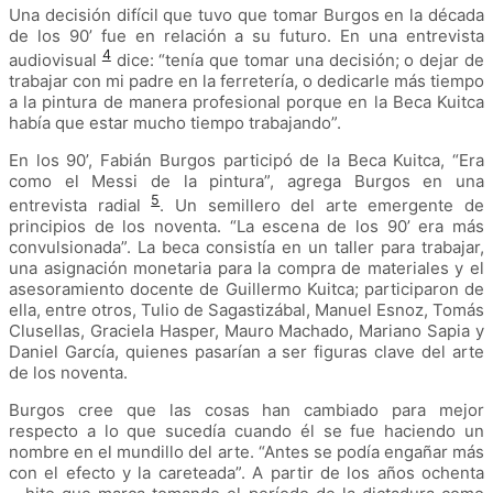
Una decisión difícil que tuvo que tomar Burgos en la década
de los 90’ fue en relación a su futuro. En una entrevista
4
audiovisual
dice: “tenía que tomar una decisión; o dejar de
trabajar con mi padre en la ferretería, o dedicarle más tiempo
a la pintura de manera profesional porque en la Beca Kuitca
había que estar mucho tiempo trabajando”.
En los 90’, Fabián Burgos participó de la Beca Kuitca, “Era
como el Messi de la pintura”, agrega Burgos en una
5
entrevista radial
. Un semillero del arte emergente de
principios de los noventa. “La escena de los 90’ era más
convulsionada”. La beca consistía en un taller para trabajar,
una asignación monetaria para la compra de materiales y el
asesoramiento docente de Guillermo Kuitca; participaron de
ella, entre otros, Tulio de Sagastizábal, Manuel Esnoz, Tomás
Clusellas, Graciela Hasper, Mauro Machado, Mariano Sapia y
Daniel García, quienes pasarían a ser figuras clave del arte
de los noventa.
Burgos cree que las cosas han cambiado para mejor
respecto a lo que sucedía cuando él se fue haciendo un
nombre en el mundillo del arte. “Antes se podía engañar más
con el efecto y la careteada”. A partir de los años ochenta