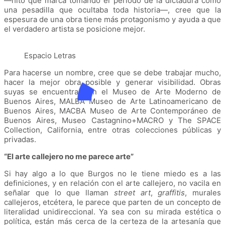
―hito que marca tomando el período de la dictadura como
una pesadilla que ocultaba toda historia―, cree que la
espesura de una obra tiene más protagonismo y ayuda a que
el verdadero artista se posicione mejor.
Espacio Letras
Para hacerse un nombre, cree que se debe trabajar mucho,
hacer la mejor obra posible y generar visibilidad. Obras
suyas se encuentran en el Museo de Arte Moderno de
Buenos Aires, MALBA Museo de Arte Latinoamericano de
Buenos Aires, MACBA Museo de Arte Contemporáneo de
Buenos Aires, Museo Castagnino+MACRO y The SPACE
Collection, California, entre otras colecciones públicas y
privadas.
“El arte callejero no me parece arte”
Si hay algo a lo que Burgos no le tiene miedo es a las
definiciones, y en relación con el arte callejero, no vacila en
señalar que lo que llaman
street art
,
graffitis
, murales
callejeros, etcétera, le parece que parten de un concepto de
literalidad unidireccional. Ya sea con su mirada estética o
política, están más cerca de la certeza de la artesanía que