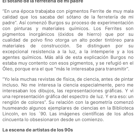
El sótano de la ferretería de mi padre
“En una época trabajaba con pigmentos Ferrite de muy mala
calidad que los sacaba del sótano de la ferretería de mi
padre”. Así comenzó Burgos su proceso de experimentación
con pinturas y materiales químicos. Los Ferrites son
pigmentos inorgánicos (óxidos de hierro) que por su
cualidad de polvo fino otorga un alto poder tintóreo para
materiales de construcción. Se distinguen por su
excepcional resistencia a la luz, a la intemperie y a los
agentes químicos. Más allá de esta explicación Burgos no
estaba muy contento con esos pigmentos, y se refugió en el
Óleo, porque era el que “más le interesaba para transmitir”.
“Yo leía muchas revistas de física, de ciencia, antes de pintar
incluso. No me interesa la ciencia especialmente, pero me
interesaban los dibujos, las representaciones gráficas. Y vi
una representación gráfica del espectro de luz. Y era eso: un
renglón de colores”. Su relación con la geometría comenzó
husmeando algunos ejemplares de ciencias en la Biblioteca
Lincoln, en los ´90. Las imágenes científicas de los años
cincuenta lo obsesionaron desde un comienzo.
La escena de artistas de los 90s