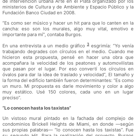
de intervención urbana Arte en el Plata organizado por los
ministerios de Cultura y de Ambiente y Espacio Público y la
Fundación Banco Ciudad en 2008.
“Es como ser músico y hacer un hit para que lo canten en la
cancha: eso son los murales, algo muy vital, emotivo e
importante para mí”, contaba Burgos.
3
En una entrevista a un medio gráfico
esgrimía: “Yo venía
trabajando degrades con círculos en el medio. Cuando me
hicieron esta propuesta, pensé en hacer una obra que
acompañara la velocidad de los peatones y automovilistas
que pasan por el lugar. Por eso convertí los círculos en
óvalos para dar la idea de traslado y velocidad”, El tamaño y
la forma del edificio también fueron determinantes: “Es como
un muro. Mi propuesta es darle movimiento y color a algo
muy estático. Usé 150 colores, cada uno en un lugar
preciso”.
“Lo conocen hasta los taxistas”
Un vistoso mural pintado en la fachada del complejo de
condominios Brickell Heights de Miami, en donde ―según
sus propias palabras― “lo conocen hasta los taxistas”. Fue
su segundo Hit. Para la realización del proyecto, Burgos